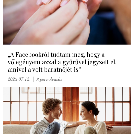
„A Facebookról tudtam meg, hogy a
vőlegényem azzal a gyűrűvel jegyzett el,
amivel a volt barátnőjét is”
2023.07.12.
3 perc olvasás