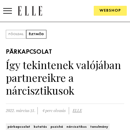
WEBSHOP
DIVAT
FŐOLDAL
ÉLETMÓD
ELLE DIGITAL
PÁRKAPCSOLAT
GOURMET AWARDS
Így tekintenek valójában
SZÉPSÉG
partnereikre a
KULTÚRA
nárcisztikusok
PSZICHÉ
2022. március 31.
4 perc olvasás
ELLE
ÉLETMÓD
PÁRKAPCSOLAT
párkapcsolat
kutatás
psziché
nárcisztikus
tanulmány