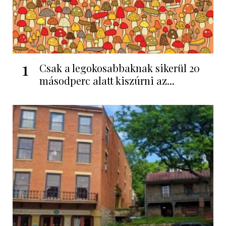
1
Csak a legokosabbaknak sikerül 20
másodperc alatt kiszúrni az...