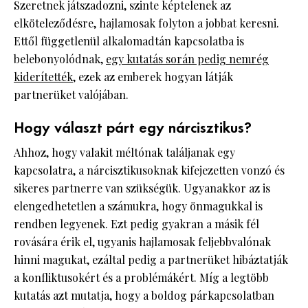
Szeretnek játszadozni, szinte képtelenek az
elköteleződésre, hajlamosak folyton a jobbat keresni.
Ettől függetlenül alkalomadtán kapcsolatba is
belebonyolódnak,
egy kutatás során pedig nemrég
kiderítették
, ezek az emberek hogyan látják
partnerüket valójában.
Hogy választ párt egy nárcisztikus?
Ahhoz, hogy valakit méltónak találjanak egy
kapcsolatra, a nárcisztikusoknak kifejezetten vonzó és
sikeres partnerre van szükségük. Ugyanakkor az is
elengedhetetlen a számukra, hogy önmagukkal is
rendben legyenek. Ezt pedig gyakran a másik fél
rovására érik el, ugyanis hajlamosak feljebbvalónak
hinni magukat, ezáltal pedig a partnerüket hibáztatják
a konfliktusokért és a problémákért. Míg a legtöbb
kutatás azt mutatja, hogy a boldog párkapcsolatban