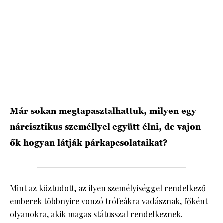
HÍRLEVÉL
Már sokan megtapasztalhattuk, milyen egy
nárcisztikus személlyel együtt élni, de vajon
ők hogyan látják párkapcsolataikat?
Mint az köztudott, az ilyen személyiséggel rendelkező
emberek többnyire vonzó trófeákra vadásznak, főként
olyanokra, akik magas státusszal rendelkeznek.