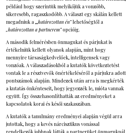
például hogy szerintük melyikőjük a vonzóbb,
sikeresebb, ragaszkodóbb. A választ egy skálán kellett
megadniuk a „
határozottan én”
lehetőségtől a
„határozottan a partnerem”
opcióig.
A második felmérésben önmagukat és párjukat is
értékelniük kellett olyanok alapján, mint hogy
mennyire társaságkedvelőek, intelligensek vagy
vonzóak. A válaszadásokból a kutatók következtetést
vontak le a résztvevők önértékeléséről a párjukra adott
pontszámok alapján. Mindezek után arra is megkérték
a kutatás önkénteseit, hogy jegyezzék le, mióta vannak
együtt. Így összehasonlíthatták az eredményeket a
kapcsolatok korai és késői szakaszában.
A kutatók a tanulmány eredményei alapján végül arra
jutottak, hogy a kevés nárcisztikus vonással
rendelkezők jobbnak látták a partnerüket önmaguknál