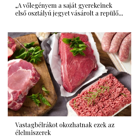
„A vőlegényem a saját gyerekeinek
első osztályú jegyet vásárolt a repülő...
Vastagbélrákot okozhatnak ezek az
élelmiszerek