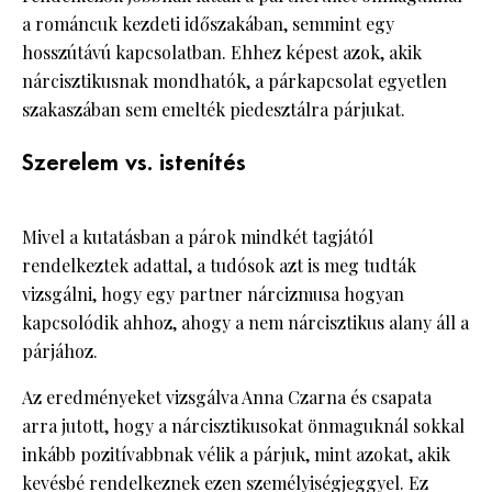
a románcuk kezdeti időszakában, semmint egy
hosszútávú kapcsolatban. Ehhez képest azok, akik
nárcisztikusnak mondhatók, a párkapcsolat egyetlen
szakaszában sem emelték piedesztálra párjukat.
Szerelem vs. istenítés
Mivel a kutatásban a párok mindkét tagjától
rendelkeztek adattal, a tudósok azt is meg tudták
vizsgálni, hogy egy partner nárcizmusa hogyan
kapcsolódik ahhoz, ahogy a nem nárcisztikus alany áll a
párjához.
Az eredményeket vizsgálva Anna Czarna és csapata
arra jutott, hogy a nárcisztikusokat önmaguknál sokkal
inkább pozitívabbnak vélik a párjuk, mint azokat, akik
kevésbé rendelkeznek ezen személyiségjeggyel. Ez