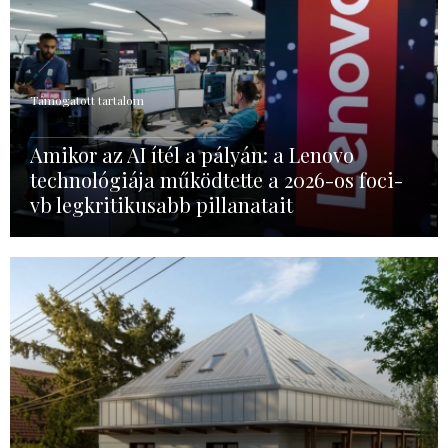
Támogatott tartalom
Amikor az AI ítél a pályán: a Lenovo
technológiája működtette a 2026-os foci-
vb legkritikusabb pillanatait