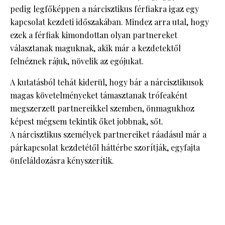
pedig legfőképpen a nárcisztikus férfiakra igaz egy
kapcsolat kezdeti időszakában. Mindez arra utal, hogy
ezek a férfiak kimondottan olyan partnereket
választanak maguknak, akik már a kezdetektől
felnéznek rájuk, növelik az egójukat.
A kutatásból tehát kiderül, hogy bár a nárcisztikusok
magas követelményeket támasztanak trófeaként
megszerzett partnereikkel szemben, önmagukhoz
képest mégsem tekintik őket jobbnak, sőt.
A nárcisztikus személyek partnereiket ráadásul már a
párkapcsolat kezdetétől háttérbe szorítják, egyfajta
önfeláldozásra kényszerítik.