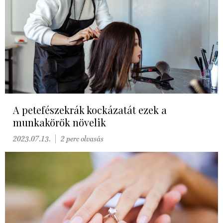
A petefészekrák kockázatát ezek a
munkakörök növelik
2023.07.13.
2 perc olvasás