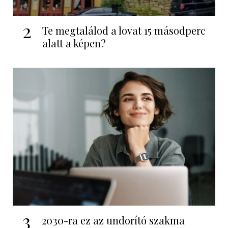
2
Te megtalálod a lovat 15 másodperc
alatt a képen?
3
2030-ra ez az undorító szakma