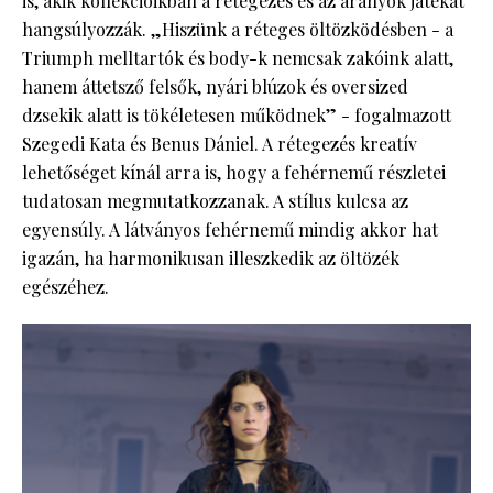
is, akik kollekcióikban a rétegezés és az arányok játékát
hangsúlyozzák. „Hiszünk a réteges öltözködésben - a
Triumph melltartók és body-k nemcsak zakóink alatt,
hanem áttetsző felsők, nyári blúzok és oversized
dzsekik alatt is tökéletesen működnek” - fogalmazott
Szegedi Kata és Benus Dániel. A rétegezés kreatív
lehetőséget kínál arra is, hogy a fehérnemű részletei
tudatosan megmutatkozzanak. A stílus kulcsa az
egyensúly. A látványos fehérnemű mindig akkor hat
igazán, ha harmonikusan illeszkedik az öltözék
egészéhez.