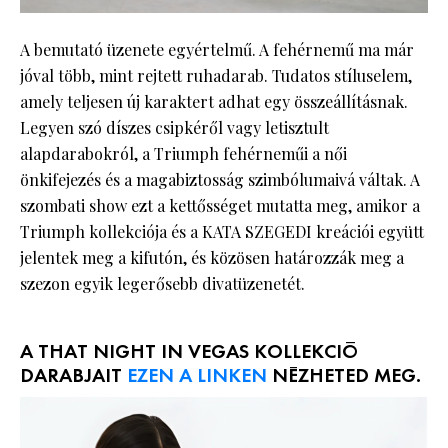
A bemutató üzenete egyértelmű. A fehérnemű ma már
jóval több, mint rejtett ruhadarab. Tudatos stíluselem,
amely teljesen új karaktert adhat egy összeállításnak.
Legyen szó díszes csipkéről vagy letisztult
alapdarabokról, a Triumph fehérneműi a női
önkifejezés és a magabiztosság szimbólumaivá váltak. A
szombati show ezt a kettősséget mutatta meg, amikor a
Triumph kollekciója és a KATA SZEGEDI kreációi együtt
jelentek meg a kifutón, és közösen határozzák meg a
szezon egyik legerősebb divatüzenetét.
A THAT NIGHT IN VEGAS KOLLEKCIÓ
DARABJAIT
EZEN A LINKEN
NÉZHETED MEG.