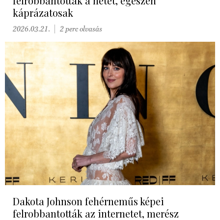
felrobbantották a netet, egészen
káprázatosak
2026.03.21.
2 perc olvasás
Dakota Johnson fehérneműs képei
felrobbantották az internetet, merész