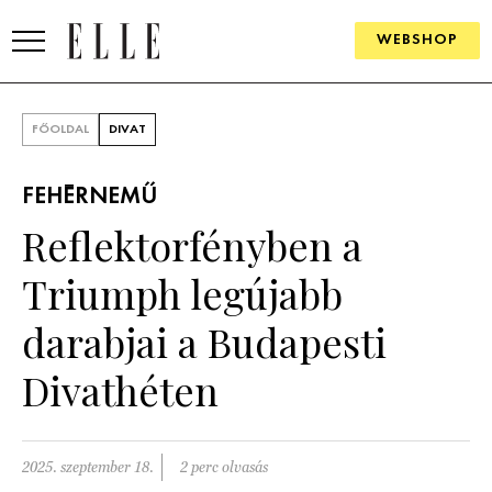
WEBSHOP
DIVAT
FŐOLDAL
DIVAT
ELLE DIGITAL
FEHÉRNEMŰ
GOURMET AWARDS
Reflektorfényben a
SZÉPSÉG
Triumph legújabb
KULTÚRA
darabjai a Budapesti
PSZICHÉ
Divathéten
ÉLETMÓD
2025. szeptember 18.
2 perc olvasás
PÁRKAPCSOLAT