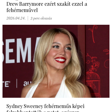
Drew Barrymore ezért szakít ezzel a
fehérneművel
2026.04.24.
3 perc olvasás
Sydney Sweeney fehérneműs képei