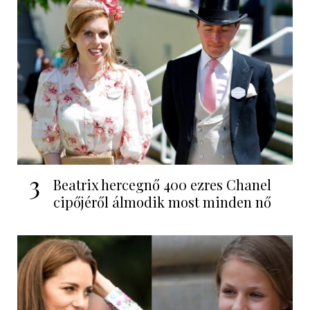
3
Beatrix hercegnő 400 ezres Chanel
cipőjéről álmodik most minden nő