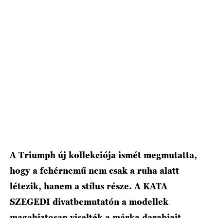
HÍRLEVÉL
A Triumph új kollekciója ismét megmutatta,
hogy a fehérnemű nem csak a ruha alatt
létezik, hanem a stílus része. A KATA
SZEGEDI divatbemutatón a modellek
magabiztosan viselték a márka darabjait,