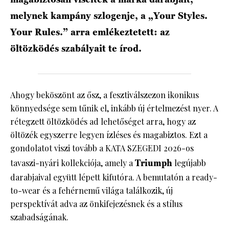
melynek kampány szlogenje, a „Your Styles.
Your Rules.” arra emlékeztetett: az
öltözködés szabályait te írod.
Ahogy beköszönt az ősz, a fesztiválszezon ikonikus
könnyedsége sem tűnik el, inkább új értelmezést nyer. A
rétegzett öltözködés ad lehetőséget arra, hogy az
öltözék egyszerre legyen ízléses és magabiztos. Ezt a
gondolatot viszi tovább a KATA SZEGEDI 2026-os
tavaszi-nyári kollekciója, amely a
Triumph
legújabb
darabjaival együtt lépett kifutóra. A bemutatón a ready-
to-wear és a fehérnemű világa találkozik, új
perspektívát adva az önkifejezésnek és a stílus
szabadságának.