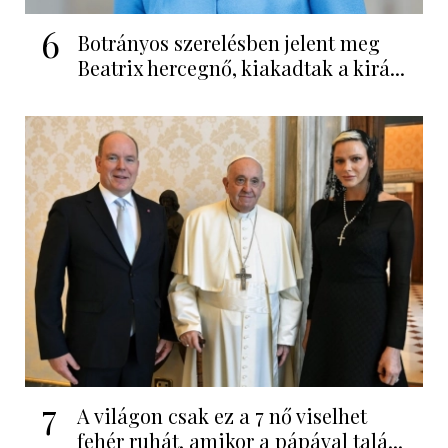
6
Botrányos szerelésben jelent meg
Beatrix hercegnő, kiakadtak a kirá...
7
A világon csak ez a 7 nő viselhet
fehér ruhát, amikor a pápával talá...