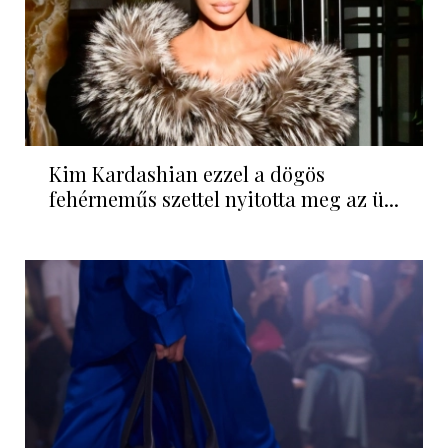
Kim Kardashian ezzel a dögös
fehérneműs szettel nyitotta meg az ü...