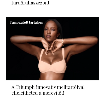
fürdőruhaszezont
Támogatott tartalom
A Triumph innovatív melltartóival
elfelejtheted a merevítőt!