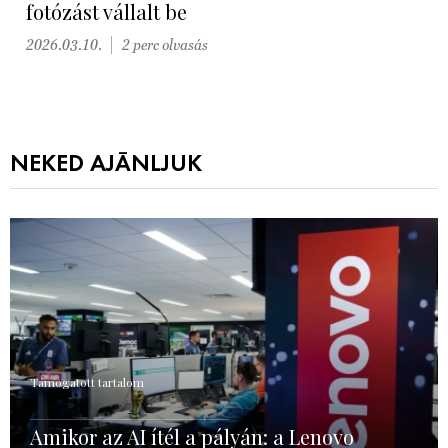
fotózást vállalt be
2026.03.10.
2 perc olvasás
NEKED AJÁNLJUK
Támogatott tartalom
Amikor az AI ítél a pályán: a Lenovo