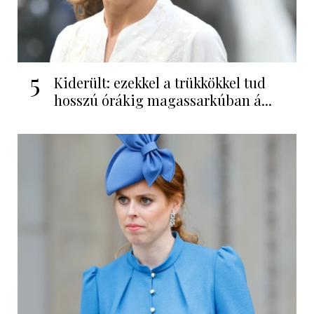
5
Kiderült: ezekkel a trükkökkel tud
hosszú órákig magassarkúban á...