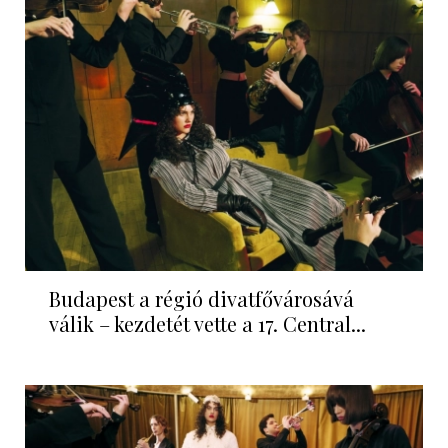
Budapest a régió divatfővárosává
válik – kezdetét vette a 17. Central...