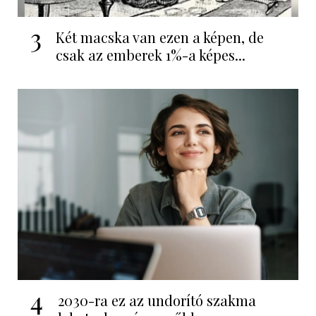
3
Két macska van ezen a képen, de
csak az emberek 1%-a képes...
4
2030-ra ez az undorító szakma