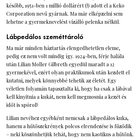
később, 1951-ben 1 millió dollárért (!) adott el a Keko
Corporation nevű gyárnak. Ma már elképzelni sem
lehetne a gyermeknevelést vízálló pelenka nélkül.
Lábpedálos szeméttároló
Ma már minden háztartás elengedhetetlen eleme,
pedig ez nem volt mindig így. 1924-ben, férje halála
után Lilian Moller Gilbreth egyedül maradt a 12
gyermekével, ezért olyan praktikumok után kezdett el
kutatni, melyek könnyebbé tehetik az életét. Egy
véletlen folyamán tapasztalta ki, hogy ha csak a lábával
kell kinyitnia a kukát, nem kell megmosnia a kezét és
időt is spórol!
Lilian nevéhez egyébként nemcsak a lábpedálos kuka,
hanem a hűtőszekrények polcos elrendezése is fűződik
– neki köszönhetjük tehát, hogy nem kaotikus a hűtőnk.