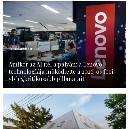
Támogatott tartalom
Amikor az AI ítél a pályán: a Lenovo
technológiája működtette a 2026-os foci-
vb legkritikusabb pillanatait