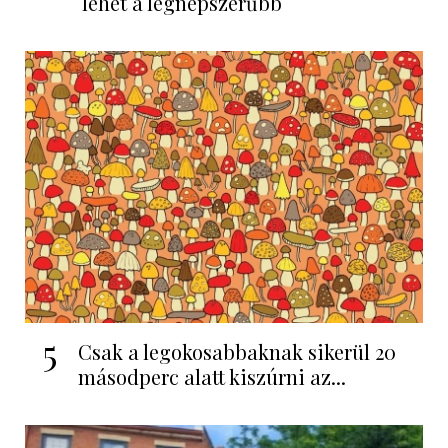
lehet a legnépszerűbb
5
Csak a legokosabbaknak sikerül 20
másodperc alatt kiszúrni az...