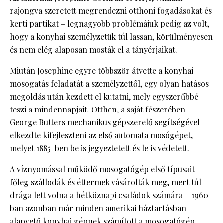
rajongva szeretett megrendezni otthoni fogadásokat és
kerti partikat – legnagyobb problémájuk pedig az volt,
hogy a konyhai személyzetük túl lassan, körülményesen
és nem elég alaposan mosták el a tányérjaikat.
Miután Josephine egyre többször átvette a konyhai
mosogatás feladatát a személyzettől, egy olyan hatásos
megoldás után kezdett el kutatni, mely egyszerűbbé
teszi a mindennapjait. Otthon, a saját fészerében
George Butters mechanikus gépszerelő segítségével
elkezdte kifejleszteni az első automata mosógépet,
melyet 1885-ben be is jegyeztetett és le is védetett.
A víznyomással működő mosogatógép első típusait
főleg szállodák és éttermek vásárolták meg, mert túl
drága lett volna a hétköznapi családok számára – 1960-
ban azonban már minden amerikai háztartásban
alapvető konyhai gépnek számított a mosogatógép.