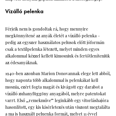
Vízálló pelenka
Férjeik nem is gondoltak rá, hogy mennyire
megkönnyítené az anyák életét a vízálló pelenka –
pedig az egyszer használatos pelusok előtt jóformán
csak a textilpelenka létezett, melyet minden egyes
alkalommal kézzel kellett kimosniuk és fertőtleníteniük
az édesanyáknak.
1940-ben azonban Marion Donovannak elege lett abból,
hogy naponta több alkalommal is pelenkákat kell
mosnia, ezért fogta magát és kivágott egy darabot a
vízálló zuhanyfüggöny anyagából, melyre patentokat
varrt. Első „remekműve” leginkább egy vitorláshajóra
hasonlított, egy kis kísérletezés után viszont megtalálta
a ma is használt peluenka formát, melyet 11 évvel