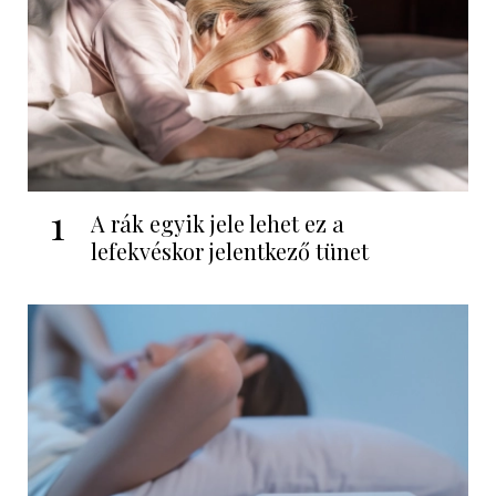
1
A rák egyik jele lehet ez a
lefekvéskor jelentkező tünet