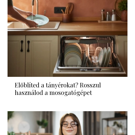
Elöblíted a tányérokat? Rosszul
használod a mosogatógépet