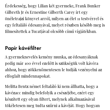
Érdekesség, hogy Lilian két gyermeke, Frank Bunker
Gilbreth Jr és Ernestine Gilberth Carey írt egy
önéletrajzi könyvet arról, milyen az élet 11 testvérrel és
egy feltaláló édesanyával, melyet részben később meg is
filmesítettek a Tucatjával olcsóbb című vígjátékban.
Papír kávéfilter
A gyermeknevelés kemény munka, az édesanyáknak
pedig már 100 évvel ezelőtt is szükségük volt kávéra
ahhoz, hogy zökkenőmentesen le tudják vezényelni az
elfoglalt mindennapokat.
Melitta Bentz német feltaláló ki nem állhatta, hogy a
kávézacc mindig belefolyik a csészéjébe, ezért egy
készített egy olyan filtert, melynek alkalmazásával
tökéletesen meg tudta szűrni a kávéját. Hogy hogyan