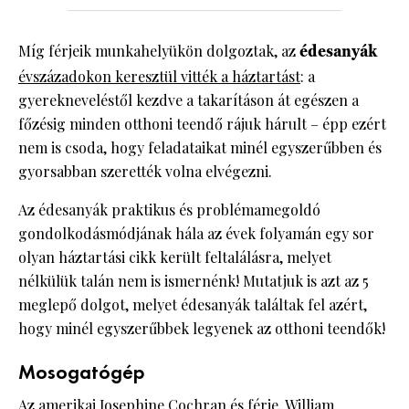
Míg férjeik munkahelyükön dolgoztak, az
édesanyák
évszázadokon keresztül vitték a háztartást
: a
gyerekneveléstől kezdve a takarításon át egészen a
főzésig minden otthoni teendő rájuk hárult – épp ezért
nem is csoda, hogy feladataikat minél egyszerűbben és
gyorsabban szerették volna elvégezni.
Az édesanyák praktikus és problémamegoldó
gondolkodásmódjának hála az évek folyamán egy sor
olyan háztartási cikk került feltalálásra, melyet
nélkülük talán nem is ismernénk! Mutatjuk is azt az 5
meglepő dolgot, melyet édesanyák találtak fel azért,
hogy minél egyszerűbbek legyenek az otthoni teendők!
Mosogatógép
Az amerikai Josephine Cochran és férje, William