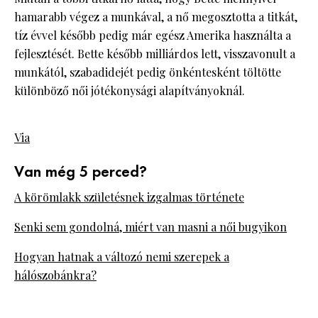
hamarabb végez a munkával, a nő megosztotta a titkát,
tíz évvel később pedig már egész Amerika használta a
fejlesztését. Bette később milliárdos lett, visszavonult a
munkától, szabadidejét pedig önkéntesként töltötte
különböző női jótékonysági alapítványoknál.
Via
Van még 5 perced?
A körömlakk születésnek izgalmas története
Senki sem gondolná, miért van masni a női bugyikon
Hogyan hatnak a változó nemi szerepek a
hálószobánkra?