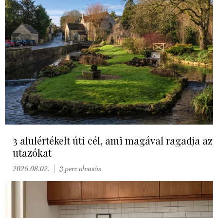
3 alulértékelt úti cél, ami magával ragadja az
utazókat
2026.08.02.
3 perc olvasás