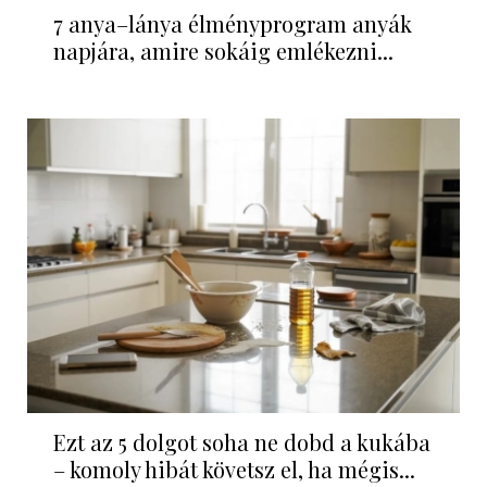
7 anya–lánya élményprogram anyák
napjára, amire sokáig emlékezni...
Ezt az 5 dolgot soha ne dobd a kukába
– komoly hibát követsz el, ha mégis...