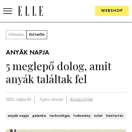
WEBSHOP
DIVAT
FŐOLDAL
ÉLETMÓD
ELLE DIGITAL
ANYÁK NAPJA
GOURMET AWARDS
5 meglepő dolog, amit
SZÉPSÉG
anyák találtak fel
KULTÚRA
PSZICHÉ
2022. május 01.
5 perc olvasás
Kovács Gréta
ÉLETMÓD
anyák napja
pelenka
technológia
tudomány
üzlet
háztartás
PÁRKAPCSOLAT