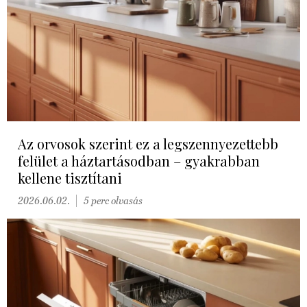
Az orvosok szerint ez a legszennyezettebb
felület a háztartásodban – gyakrabban
kellene tisztítani
2026.06.02.
5 perc olvasás