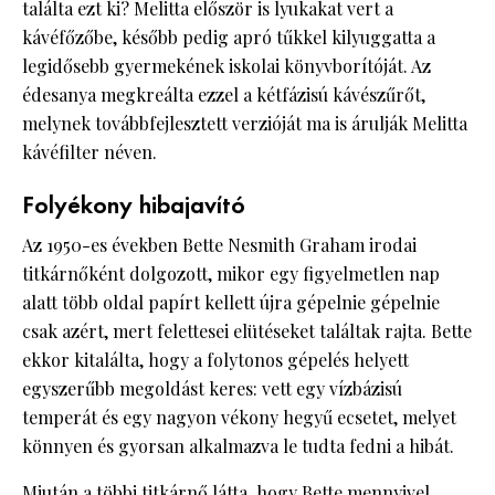
találta ezt ki? Melitta először is lyukakat vert a
kávéfőzőbe, később pedig apró tűkkel kilyuggatta a
legidősebb gyermekének iskolai könyvborítóját. Az
édesanya megkreálta ezzel a kétfázisú kávészűrőt,
melynek továbbfejlesztett verzióját ma is árulják Melitta
kávéfilter néven.
Folyékony hibajavító
Az 1950-es években Bette Nesmith Graham irodai
titkárnőként dolgozott, mikor egy figyelmetlen nap
alatt több oldal papírt kellett újra gépelnie gépelnie
csak azért, mert felettesei elütéseket találtak rajta. Bette
ekkor kitalálta, hogy a folytonos gépelés helyett
egyszerűbb megoldást keres: vett egy vízbázisú
temperát és egy nagyon vékony hegyű ecsetet, melyet
könnyen és gyorsan alkalmazva le tudta fedni a hibát.
Miután a többi titkárnő látta, hogy Bette mennyivel