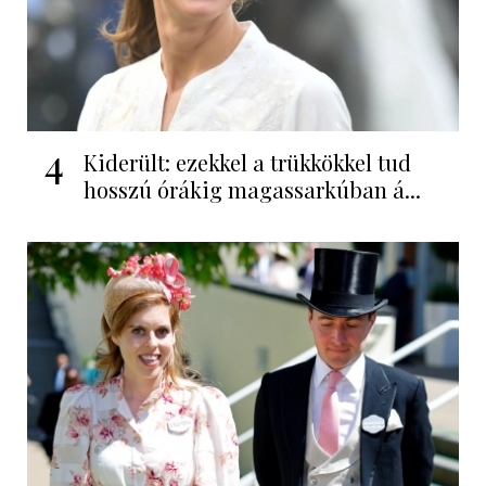
4
Kiderült: ezekkel a trükkökkel tud
hosszú órákig magassarkúban á...