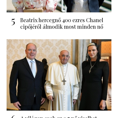
5
Beatrix hercegnő 400 ezres Chanel
cipőjéről álmodik most minden nő