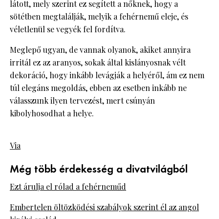
látott, mely szerint ez segített a nőknek, hogy a
sötétben megtalálják, melyik a fehérnemű eleje, és
véletlenül se vegyék fel fordítva.
Meglepő ugyan, de vannak olyanok, akiket annyira
irritál ez az aranyos, sokak által kislányosnak vélt
dekoráció, hogy inkább levágják a helyéről, ám ez nem
túl elegáns megoldás, ebben az esetben inkább ne
válasszunk ilyen tervezést, mert csúnyán
kibolyhosodhat a helye.
Via
Még több érdekesség a divatvilágból
Ezt árulja el rólad a fehérneműd
Embertelen öltözködési szabályok szerint él az angol