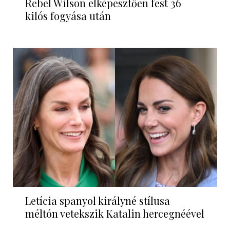
Rebel Wilson elképesztően fest 36
kilós fogyása után
Letícia spanyol királyné stílusa
méltón vetekszik Katalin hercegnéével