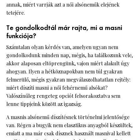
annak, miért varrják azt a női alsóneműk elejének
tetejére.
Te gondolkodtál már rajta, mi a masni
funkciója?
Számtalan olyan kérdés van, amelyen ugyan nem
gondolkodunk minden nap, mégis, ha találkozunk vele,
akkor alaposan eltöprengünk, vajon miért alakult úgy
ahogyan. Ilyen a hétköznapokban nem túl gyakran
felmerülő, mégis gyakran megválaszolhatatlan rejtély:
miért díszíti masni a női fehérnemű alsókat?
Valószínűleg rengeteg opciót felsorakoztatva sem
lenne tippjeink között az igazság.
A masnis alsónemű díszítésnek történelmi jelentősége
van. Régen a bugyik nem elasztikus anyagból készültek,
emiatt a ma már csak dísznek használt masnival kellett