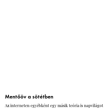
Mentőöv a sötétben
Az interneten egyébként egy másik teória is napvilágot