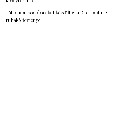
királyi család
Több mint 700 óra alatt készült el a Dior couture
ruhakölteménye