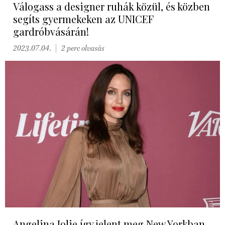
Válogass a designer ruhák közül, és közben
segíts gyermekeken az UNICEF
gardróbvásárán!
2023.07.04.
2 perc olvasás
Angelina Jolie így jelent meg New Yorkban -