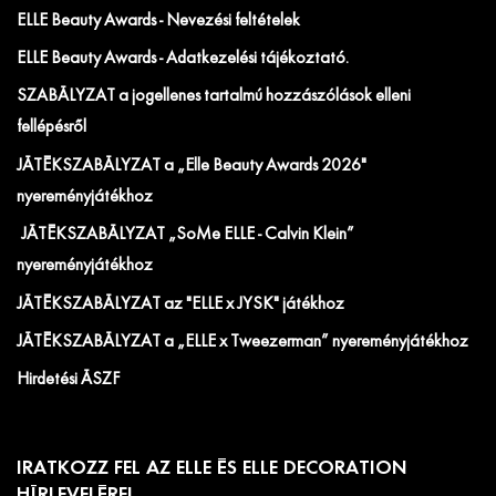
ELLE Beauty Awards - Nevezési feltételek
ELLE Beauty Awards - Adatkezelési tájékoztató.
SZABÁLYZAT a jogellenes tartalmú hozzászólások elleni
fellépésről
JÁTÉKSZABÁLYZAT a „Elle Beauty Awards 2026"
nyereményjátékhoz
JÁTÉKSZABÁLYZAT „SoMe ELLE - Calvin Klein”
nyereményjátékhoz
JÁTÉKSZABÁLYZAT az "ELLE x JYSK" játékhoz
JÁTÉKSZABÁLYZAT a „ELLE x Tweezerman” nyereményjátékhoz
Hirdetési ÁSZF
IRATKOZZ FEL AZ ELLE ÉS ELLE DECORATION
HÍRLEVELÉRE!