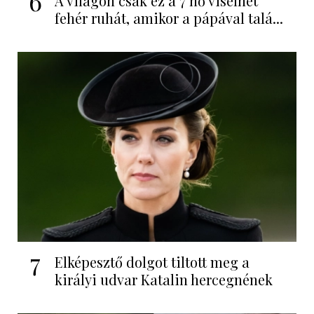
6
A világon csak ez a 7 nő viselhet
fehér ruhát, amikor a pápával talá...
7
Elképesztő dolgot tiltott meg a
királyi udvar Katalin hercegnének