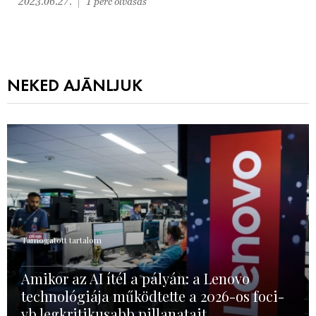
2023.06.27.
1 perc olvasás
NEKED AJÁNLJUK
Támogatott tartalom
Amikor az AI ítél a pályán: a Lenovo
technológiája működtette a 2026-os foci-
vb legkritikusabb pillanatait