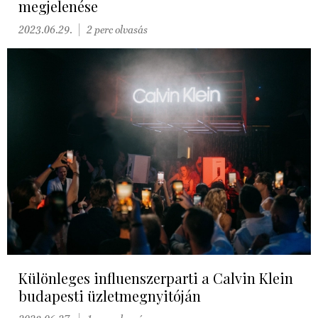
megjelenése
2023.06.29.
2 perc olvasás
Különleges influenszerparti a Calvin Klein
budapesti üzletmegnyitóján