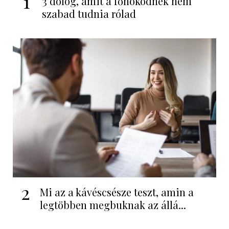
1
3 dolog, amit a főnöködnek nem
szabad tudnia rólad
2
Mi az a kávéscsésze teszt, amin a
legtöbben megbuknak az állá...