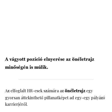
HÍRLEVÉL
A vágyott pozíció elnyerése az önéletrajz
minőségén is múlik.
Az elfoglalt HR-esek számára az
önéletrajz
egy
gyorsan áttekinthető pillanatképet ad egy-egy pályázó
karrierjéről.