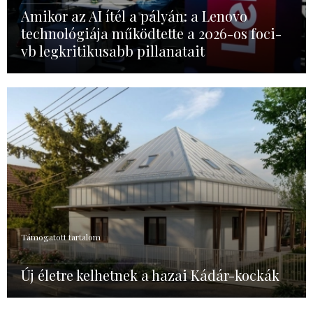
Amikor az AI ítél a pályán: a Lenovo
technológiája működtette a 2026-os foci-
vb legkritikusabb pillanatait
Támogatott tartalom
Új életre kelhetnek a hazai Kádár-kockák