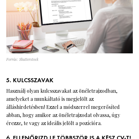
Forrás: Shutterstock
5. KULCSSZAVAK
Használj olyan kulcsszavakat az önéletrajzodban,
amelyeket a munkáltató is megjelölt az
álláshirdetésben! Ezzel a módszerrel megerősíted
abban, hogy amikor az önéletrajzodat olvassa, úgy
érezze, te vagy az ideális jelölt a pozícióra.
6. ELLENŐRIZD LE TÖBBSZÖR IS A KÉSZ CV-T!