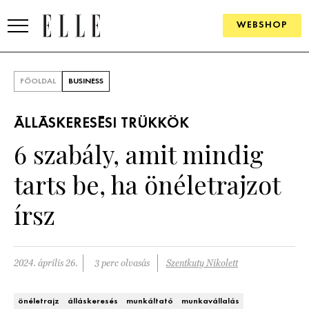
WEBSHOP
DIVAT
FŐOLDAL
BUSINESS
ELLE DIGITAL
ÁLLÁSKERESÉSI TRÜKKÖK
GOURMET AWARDS
6 szabály, amit mindig
SZÉPSÉG
tarts be, ha önéletrajzot
KULTÚRA
írsz
PSZICHÉ
2024. április 26.
3 perc olvasás
Szentkuty Nikolett
ÉLETMÓD
PÁRKAPCSOLAT
önéletrajz
álláskeresés
munkáltató
munkavállalás