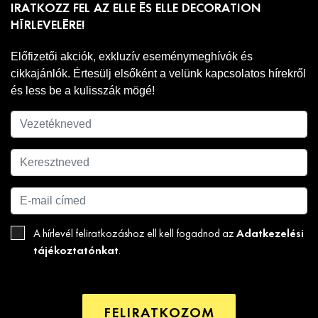
IRATKOZZ FEL AZ ELLE ÉS ELLE DECORATION
HÍRLEVELÉRE!
Előfizetői akciók, exkluzív eseménymeghívók és
cikkajánlók. Értesülj elsőként a velünk kapcsolatos hírekről
és less be a kulisszák mögé!
Adatkezelési
A hírlevél feliratkozáshoz ell kell fogadnod az
tájékoztatónkat
.
FELIRATKOZOM