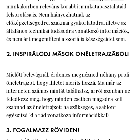
munkakörben releváns korábbi munkatapasztalataid
felsorolása is. Nem hiányozhatnak az
előképzettségedre, szakmai gyakorlatodra, illetve az
általános technikai tudásodra vonatkozó információk,
és nem árt megemlíteni a szociális készségeidet sem.
2. INSPIRÁLÓDJ MÁSOK ÖNÉLETRAJZÁBÓL!
Mielőtt belevágnál, érdemes megnézned néhány profi
önéletrajzot, hogy ihletet meríts hozzá. Ma már az
interneten számos mintát találhatsz, arról azonban ne
feledkezz meg, hogy minden esetben magadra kell
szabnod az önéletrajzot: ha szükséges, a sablont
egészítsd ki a rád vonatkozó információkkal!
3. FOGALMAZZ RÖVIDEN!