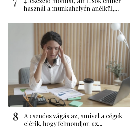
7
4 lekezelő mondat, amit sok ember
használ a munkahelyén anélkül,...
8
A csendes vágás az, amivel a cégek
elérik, hogy felmondjon az...