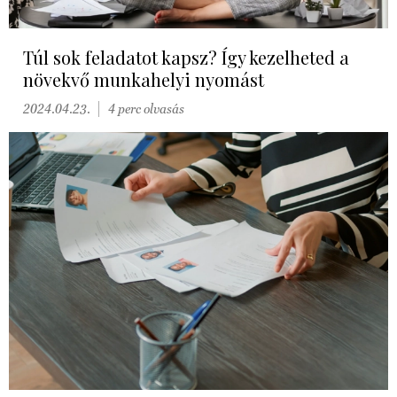
Túl sok feladatot kapsz? Így kezelheted a
növekvő munkahelyi nyomást
2024.04.23.
4 perc olvasás