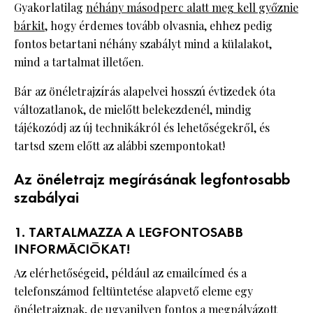
Gyakorlatilag
néhány másodperc alatt meg kell győznie
bárkit
, hogy érdemes tovább olvasnia, ehhez pedig
fontos betartani néhány szabályt mind a külalakot,
mind a tartalmat illetően.
Bár az önéletrajzírás alapelvei hosszú évtizedek óta
változatlanok, de mielőtt belekezdenél, mindig
tájékozódj az új technikákról és lehetőségekről, és
tartsd szem előtt az alábbi szempontokat!
Az önéletrajz megírásának legfontosabb
szabályai
1. TARTALMAZZA A LEGFONTOSABB
INFORMÁCIÓKAT!
Az elérhetőségeid, például az emailcímed és a
telefonszámod feltüntetése alapvető eleme egy
önéletrajznak, de ugyanilyen fontos
a megpályázott