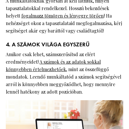
A munkáltatóknak gyorsan át kell látniuk, milyen
tapasztalatokkal rendelkezel. Hosszú bekezdések
helyett
fogalmazz tömören és lényegre törően
! Ha
nehézséget okoz a tapasztalataid megfogalmazása, kérj
segítséget akár egy baráttól vagy családtagtól!
4. A SZÁMOK VILÁGA EGYSZERŰ
Amikor csak lehet, számszerűsítsd az elért
eredményeidet!
A számok és az adatok sokkal
könnyebben értelmezhetőek
, mint az összefüggő
mondatok. Leendő munkáltatód a számok segítségével
arról is könnyebben meggyőződhet, hogy mennyire
lennél hatékony az adott pozícióban.