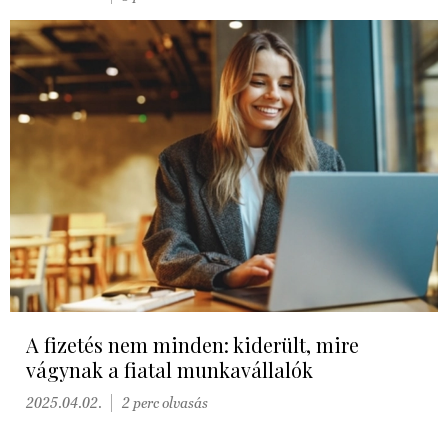
A fizetés nem minden: kiderült, mire
vágynak a fiatal munkavállalók
2025.04.02.
2 perc olvasás