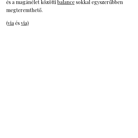
és a magánélet közötti
balance
sokkal egyszerűbben
megteremthető.
(
via
és
via)