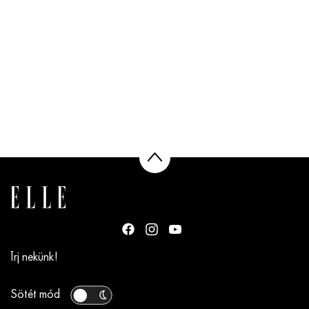
Írj nekünk!
Sötét mód