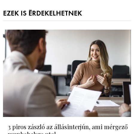
EZEK IS ÉRDEKELHETNEK
3 piros zászló az állásinterjún, ami mérgező