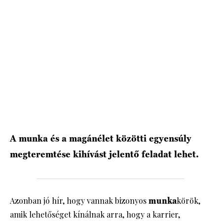
HÍRLEVÉL
A munka és a magánélet közötti egyensúly
megteremtése kihívást jelentő feladat lehet.
Azonban jó hír, hogy vannak bizonyos
munka
körök,
amik lehetőséget kínálnak arra, hogy a karrier,