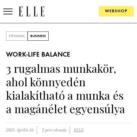
WEBSHOP
DIVAT
FŐOLDAL
BUSINESS
ELLE DIGITAL
WORK-LIFE BALANCE
GOURMET AWARDS
3 rugalmas munkakör,
SZÉPSÉG
ahol könnyedén
KULTÚRA
kialakítható a munka és
PSZICHÉ
a magánélet egyensúlya
ÉLETMÓD
2025. április 16.
2 perc olvasás
ELLE
PÁRKAPCSOLAT