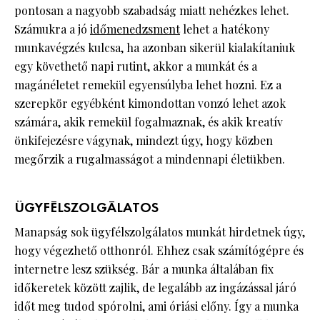
pontosan a nagyobb szabadság miatt nehézkes lehet.
Számukra a jó
időmenedzsment
lehet a hatékony
munkavégzés kulcsa, ha azonban sikerül kialakítaniuk
egy követhető napi rutint, akkor a munkát és a
magánéletet remekül egyensúlyba lehet hozni. Ez a
szerepkör egyébként kimondottan vonzó lehet azok
számára, akik remekül fogalmaznak, és akik kreatív
önkifejezésre vágynak, mindezt úgy, hogy közben
megőrzik a rugalmasságot a mindennapi életükben.
ÜGYFÉLSZOLGÁLATOS
Manapság sok ügyfélszolgálatos munkát hirdetnek úgy,
hogy végezhető otthonról. Ehhez csak számítógépre és
internetre lesz szükség. Bár a munka általában fix
időkeretek között zajlik, de legalább az ingázással járó
időt meg tudod spórolni, ami óriási előny. Így a munka