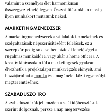
valamint a személyes élet harmonikusan
összeegyeztethető legyen. Összeállításunkban most 3
ilyen munkakört mutatunk neked.
MARKETINGMENEDZSER
A marketingmenedzserek a vállalatok termékeinek és
szolgáltatásaik népszerűsítéséért felelősek, ez a
szerepkör pedig sok esetben biztosít lehetőséget a
rugalmas munkaidőre, vagy akár a home officera. A
kreatív kihívásokon túl a marketingesek gyakran
élvezhetik a projektalapú munkavégzés előnyeit, ami
hozzájárulhat a
munka
és a magánélet közti egyensúlyt
megteremtéséhez.
SZABADÚSZÓ ÍRÓ
A szabadúszó írók jellemzően a saját időbeosztásuk
szerint dolgoznak, persze a nap megtervezése