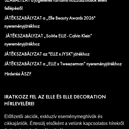
SZABÁLYZAT a jogellenes tartalmú hozzászólások elleni
fellépésről
JÁTÉKSZABÁLYZAT a „Elle Beauty Awards 2026"
nyereményjátékhoz
JÁTÉKSZABÁLYZAT „SoMe ELLE - Calvin Klein”
nyereményjátékhoz
JÁTÉKSZABÁLYZAT az "ELLE x JYSK" játékhoz
JÁTÉKSZABÁLYZAT a „ELLE x Tweezerman” nyereményjátékhoz
Hirdetési ÁSZF
IRATKOZZ FEL AZ ELLE ÉS ELLE DECORATION
HÍRLEVELÉRE!
Előfizetői akciók, exkluzív eseménymeghívók és
cikkajánlók. Értesülj elsőként a velünk kapcsolatos hírekről