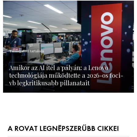
Támogatott tartalom
Amikor az AI ítél a pályán: a Lenovo
technológiája működtette a 2026-os foci-
vb legkritikusabb pillanatait
A ROVAT LEGNÉPSZERŰBB CIKKEI