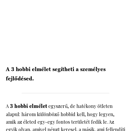
HÍRLEVÉL
A 3 hobbi elmélet segítheti a személyes
fejlődésed.
A
3 hobbi elmélet
egyszerű, de hatékony ötleten
alapul: három különböző hobbid kell, hogy legyen,
amik az életed egy-egy fontos területét fedik le. Az
egyik olyan, amivel pénzt keresel, a másik, ami fellendíti