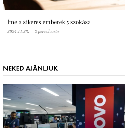
Íme a sikeres emberek 5 szokása
2024.11.23.
2 perc olvasás
NEKED AJÁNLJUK