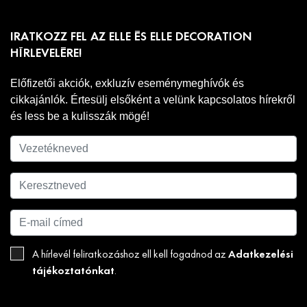
IRATKOZZ FEL AZ ELLE ÉS ELLE DECORATION
HÍRLEVELÉRE!
Előfizetői akciók, exkluzív eseménymeghívók és
cikkajánlók. Értesülj elsőként a velünk kapcsolatos hírekről
és less be a kulisszák mögé!
Adatkezelési
A hírlevél feliratkozáshoz ell kell fogadnod az
tájékoztatónkat
.