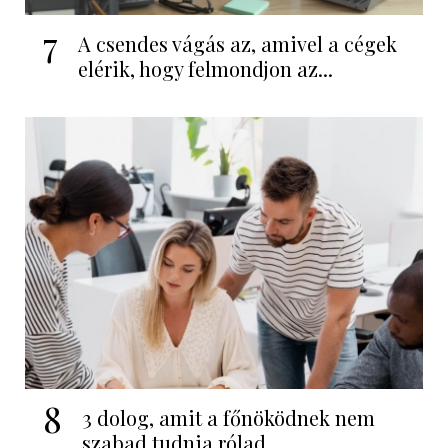
7
A csendes vágás az, amivel a cégek
elérik, hogy felmondjon az...
8
3 dolog, amit a főnöködnek nem
szabad tudnia rólad