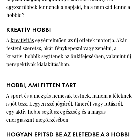
egyszerűbbek lennének a napjaid, ha a munkád lenne a
hobbid?
KREATÍV HOBBI
A
kreativitás
egyértelműen az új ötletek motorja. Akár
festeni szeretsz, akár fényképezni vagy zenélni, a
kreatív hobbik segítenek az önkifejezésben, valamint új
perspektívák kialakításában.
HOBBI, AMI FITTEN TART
A sport és a mozgás nemcsak testnek, hanem a léleknek
is jót tesz. Legyen szó jógáról, táncról vagy futásról,
egy aktív hobbi segít az egészség és a magas
energiaszint megőrzésében.
HOGYAN ÉPÍTSD BE AZ ÉLETEDBE A 3 HOBBI