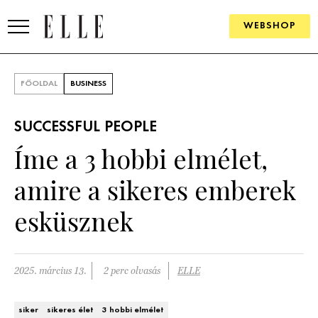
WEBSHOP
DIVAT
FŐOLDAL
BUSINESS
ELLE DIGITAL
SUCCESSFUL PEOPLE
GOURMET AWARDS
Íme a 3 hobbi elmélet,
SZÉPSÉG
amire a sikeres emberek
KULTÚRA
esküsznek
PSZICHÉ
2025. március 13.
2 perc olvasás
ELLE
ÉLETMÓD
PÁRKAPCSOLAT
siker
sikeres élet
3 hobbi elmélet