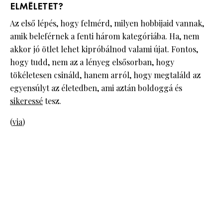
ELMÉLETET?
Az első lépés, hogy felmérd, milyen hobbijaid vannak,
amik beleférnek a fenti három kategóriába. Ha, nem
akkor jó ötlet lehet kipróbálnod valami újat. Fontos,
hogy tudd, nem az a lényeg elsősorban, hogy
tökéletesen csináld, hanem arról, hogy megtaláld az
egyensúlyt az életedben, ami aztán boldoggá és
sikeressé
tesz.
(
via
)