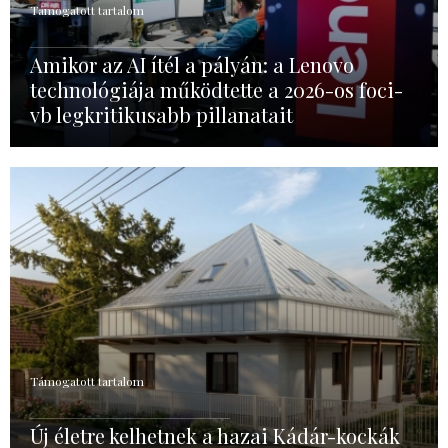
Támogatott tartalom
Amikor az AI ítél a pályán: a Lenovo
technológiája működtette a 2026-os foci-
vb legkritikusabb pillanatait
Támogatott tartalom
Új életre kelhetnek a hazai Kádár-kockák