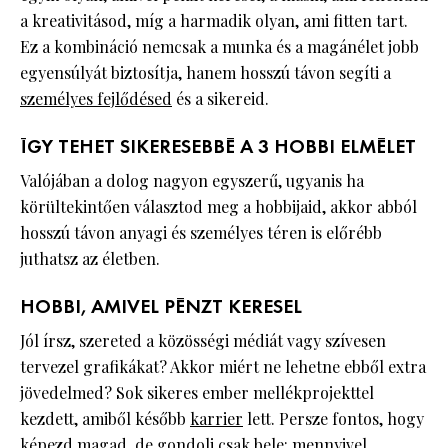
a kreativitásod, míg a harmadik olyan, ami fitten tart.
Ez a kombináció nemcsak a munka és a magánélet jobb
egyensúlyát biztosítja, hanem hosszú távon segíti a
személyes fejlődésed
és a sikereid.
ÍGY TEHET SIKERESEBBÉ A 3 HOBBI ELMÉLET
Valójában a dolog nagyon egyszerű, ugyanis ha
körültekintően választod meg a hobbijaid, akkor abból
hosszú távon anyagi és személyes téren is előrébb
juthatsz az életben.
HOBBI, AMIVEL PÉNZT KERESEL
Jól írsz, szereted a közösségi médiát vagy szívesen
tervezel grafikákat? Akkor miért ne lehetne ebből extra
jövedelmed? Sok sikeres ember mellékprojekttel
kezdett, amiből később
karrier
lett. Persze fontos, hogy
képezd magad, de gondolj csak bele: mennyivel