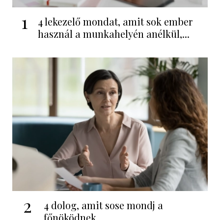
1
4 lekezelő mondat, amit sok ember
használ a munkahelyén anélkül,...
2
4 dolog, amit sose mondj a
főnöködnek