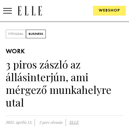
WEBSHOP
DIVAT
FŐOLDAL
BUSINESS
ELLE DIGITAL
WORK
GOURMET AWARDS
3 piros zászló az
SZÉPSÉG
állásinterjún, ami
KULTÚRA
mérgező munkahelyre
PSZICHÉ
utal
ÉLETMÓD
2025. április 13.
2 perc olvasás
ELLE
PÁRKAPCSOLAT