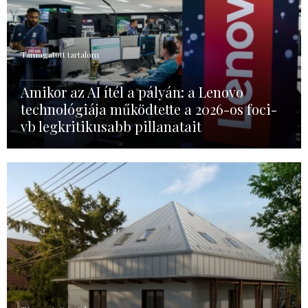
Támogatott tartalom
Amikor az AI ítél a pályán: a Lenovo
technológiája működtette a 2026-os foci-
vb legkritikusabb pillanatait