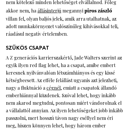
nem kötelező minden lehetőséget elvállalnod. Főleg
akkor nem, ha
állásinterjú
megannyi
piros zászló
villan fel, olyan baljós jelek, amik arra utalhatnak, az
adott munkakörnyezet valószínűleg kihívásokkal teli,
ráadásul negatív értelemben.
SZŰKÖS CSAPAT
A Z generációs karrierszakértő, Jade Walters szerint az
egyik ilyen red flag lehet, ha a csapat, amibe embert
keresnek nyilvánvalóan létszámhiányos és egy kissé
kétségbeesett. Az efféle felállást ugyanis azt jelezheti,
nagy a fluktuáció a
cégnél
, emiatt a csapatok állandó
emberhiánnyal küzdenek. Szóval lehet, hogy inkább
nem akarod megtudni, pontosan miért vándorolnak el
a vállalattól annyian. Az ilyen lehetőségeket jobb inkább
passzolni, mert hosszú távon nagy eséllyel nem éri
meg, hiszen könnyen lehet, hogy három ember