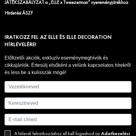
JÁTÉKSZABÁLYZAT a „ELLE x Tweezerman” nyereményjátékhoz
Hirdetési ÁSZF
IRATKOZZ FEL AZ ELLE ÉS ELLE DECORATION
HÍRLEVELÉRE!
Előfizetői akciók, exkluzív eseménymeghívók és
cikkajánlók. Értesülj elsőként a velünk kapcsolatos hírekről
és less be a kulisszák mögé!
Adatkezelési
A hírlevél feliratkozáshoz ell kell fogadnod az