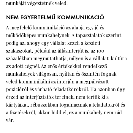
munkáját végeztetnék veled.
NEM EGYÉRTELMŰ KOMMUNIKÁCIÓ
A megfelelő kommunikáció az alapja egy jó és
működőképes munkahelynek. A tapasztalatok szerint
pedig az, ahogy egy vállalat kezeli a kezdeti
szakaszokat, például az állásinterjút is, az 100
százalékban megmutathatja, milyen is a vállalati kultúra
az adott cégnél. Az erős értékekkel rendelkező
munkahelyek világosan, nyíltan és őszintén fognak
veled kommunikálni az
interjún
a megpályázott
pozícióról és várható feladatkörökről. Ha azonban úgy
érzed az interjúztatók terelnek, nem terítik ki a
kártyáikat, rébuszokban fogalmaznak a feladatokról és
a fizetésekről, akkor hidd el, ez a munkahely nem rád
vár.