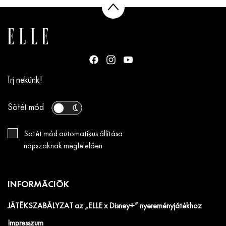
Írj nekünk!
Sötét mód
Sötét mód automatikus állítása
napszaknak megfelelően
INFORMÁCIÓK
JÁTÉKSZABÁLYZAT az „ELLE x Disney+” nyereményjátékhoz
Impresszum