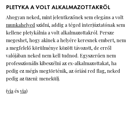
PLETYKA A VOLT ALKALMAZOTTAKRÓL
Ahogyan neked, mint jelentkezőnek sem elegáns a volt
munkahelyed
szidni, addig a téged interjúztatónak sem
kellene pletykálnia a volt alkalmazottakról. Persze
megeshet, hogy akinek a helyére keresnek embert, nem
a megfelelő körülménye között távozott, de erről
valójában neked nem kell tudnod. Egyszerűen nem
professzionális kibeszélni az ex-alkalmazottakat, ha
pedig ez mégis megtörténik, az óriási red flag, neked
pedig az üzeni: menekülj.
(
via
és
via
)