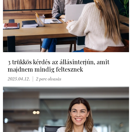
3 trükkös kérdés az állásinterjún, amit
majdnem mindig feltesznek
2025.04.12.
2 perc olvasás