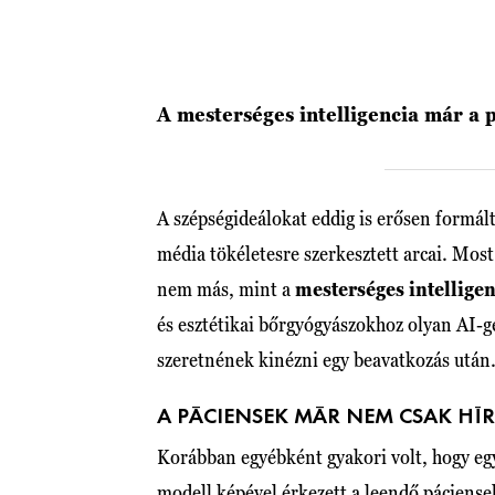
A mesterséges intelligencia már a 
A szépségideálokat eddig is erősen formált
média tökéletesre szerkesztett arcai. Most
nem más, mint a
mesterséges intelligen
és esztétikai bőrgyógyászokhoz olyan AI-g
szeretnének kinézni egy beavatkozás után
A PÁCIENSEK MÁR NEM CSAK HÍ
Korábban egyébként gyakori volt, hogy egy
modell képével érkezett a leendő páciense