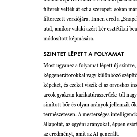
filterek vették át ezt a szerepet: sokan
filterezett verziójára. Innen ered a „Snapc
utal, amikor valaki azért kér esztétikai be
módosított képmására.
SZINTET LÉPETT A FOLYAMAT
Most ugyanez a folyamat lépett új szintre,
képgenerátorokkal vagy különböző szépítő
képeket, és ezeket viszik el az orvoshoz i
arcok gyakran karikatúraszerűek: túl nagy s
simított bőr és olyan arányok jellemzik 
természetesen. A mesterséges intelligencia
állapotát, az egyéni arányokat, éppen ezér
az eredményt, amit az AI generált.