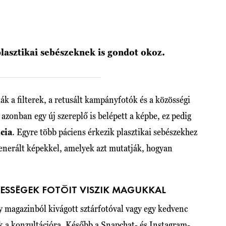
plasztikai sebészeknek is gondot okoz.
ák a filterek, a retusált kampányfotók és a közösségi
 azonban egy új szereplő is belépett a képbe, ez pedig
cia
. Egyre több páciens érkezik plasztikai sebészekhez
enerált képekkel, amelyek azt mutatják, hogyan
.
RESSÉGEK FOTÓIT VISZIK MAGUKKAL
 magazinból kivágott sztárfotóval vagy egy kedvenc
k a konzultációra. Később a Snapchat- és Instagram-