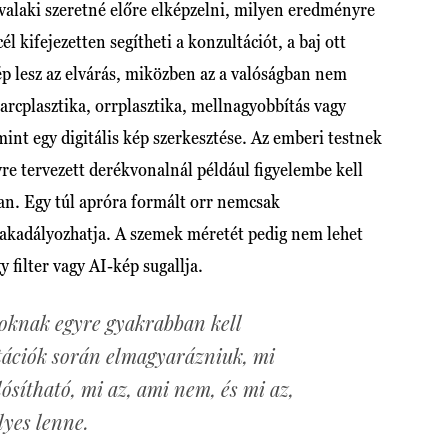
valaki szeretné előre elképzelni, milyen eredményre
l kifejezetten segítheti a konzultációt, a baj ott
ép lesz az elvárás, miközben az a valóságban nem
arcplasztika, orrplasztika, mellnagyobbítás vagy
nt egy digitális kép szerkesztése. Az emberi testnek
re tervezett derékvonalnál például figyelembe kell
van. Egy túl apróra formált orr nemcsak
s akadályozhatja. A szemek méretét pedig nem lehet
 filter vagy AI-kép sugallja.
oknak egyre gyakrabban kell
tációk során elmagyarázniuk, mi
ósítható, mi az, ami nem, és mi az,
yes lenne.