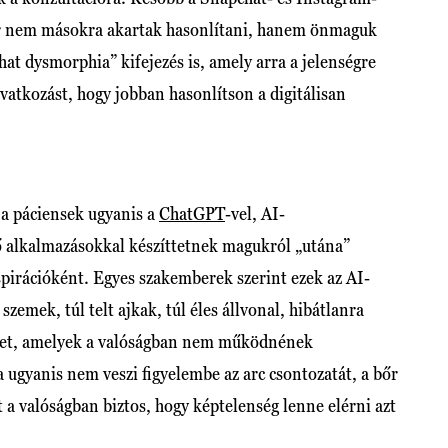
 már nem másokra akartak hasonlítani, hanem önmaguk
hat dysmorphia” kifejezés is, amely arra a jelenségre
avatkozást, hogy jobban hasonlítson a digitálisan
 a páciensek ugyanis a
ChatGPT
-vel, AI-
 alkalmazásokkal készíttetnek magukról „utána”
nspirációként. Egyes szakemberek szerint ezek az AI-
zemek, túl telt ajkak, túl éles állvonal, hibátlanra
őket, amelyek a valóságban nem működnének
 ugyanis nem veszi figyelembe az arc csontozatát, a bőr
t a valóságban biztos, hogy képtelenség lenne elérni azt