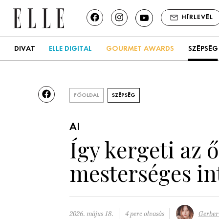
HÍRLEVÉL
DIVAT
ELLE DIGITAL
GOURMET AWARDS
SZÉPSÉG
FŐOLDAL
SZÉPSÉG
AI
Így kergeti az 
mesterséges in
2026. május 18.
4 perc olvasás
Gerber