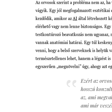
Az orvosok szerint a probléma nem az, ha 
vágyik. Egy jól megfogalmazott esztétikai cé
kezdődik, amikor az
AI
által létrehozott k
elérhető vagy nem lenne biztonságos. Egy 
testkontúrozó beavatkozás nem ugyanaz, mi
vannak anatómiai határai. Egy túl keskeny
venni, hogy a belső szerveknek is helyük 
természetellenes lehet, hanem a légzést i
egyszerűen „megnövelni” úgy, ahogy azt egy
Ezért az orvos
hosszú konzul
az, ami megval
ami már veszél