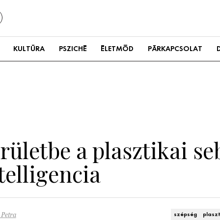
KULTÚRA
PSZICHÉ
ÉLETMÓD
PÁRKAPCSOLAT
őrületbe a plasztikai se
telligencia
 Petra
szépség
plasz