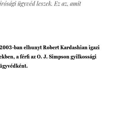
írósági ügyvéd leszek. Ez az, amit
2003-ban elhunyt Robert Kardashian igazi
kben, a férfi az O. J. Simpson gyilkossági
dőügyvédként.