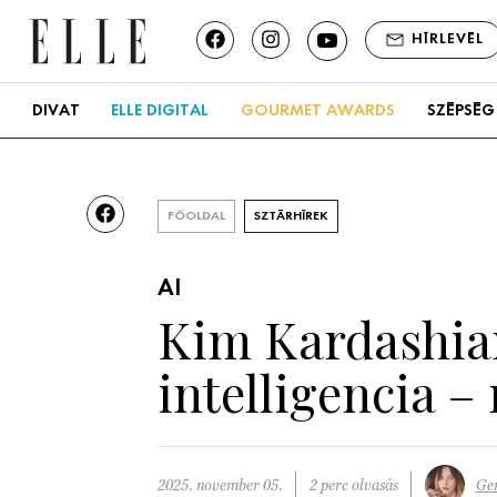
HÍRLEVÉL
DIVAT
ELLE DIGITAL
GOURMET AWARDS
SZÉPSÉG
FŐOLDAL
SZTÁRHÍREK
AI
Kim Kardashian
intelligencia –
2025. november 05.
2 perc olvasás
Ger