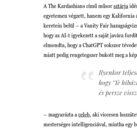
A The Kardashians című műsor
sztárja
idé
egyetemen végzett, hanem egy Kalifornia 
keretein belül – a Vanity Fair hazugságviz
hogy az AI-t igyekezett a saját javára ford
elmondta, hogy a ChatGPT sokszor tévedett,
miatt pedig rengetegszer bukott meg a ké
Ilyenkor teljes
hogy ‘Te hibáz
és persze viss
– magyarázta a
celeb
, aki viccesen hozzáte
mesterséges intelligenciával, mintha egy b