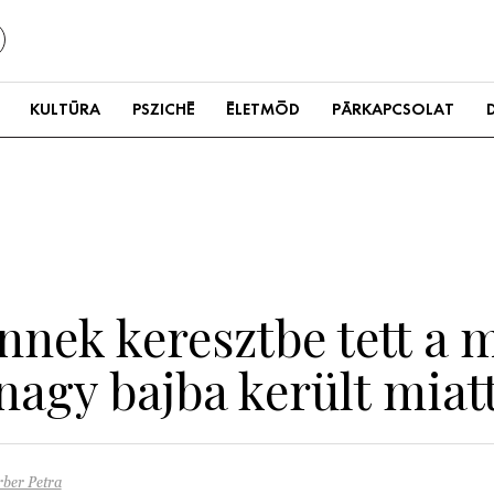
KULTÚRA
PSZICHÉ
ÉLETMÓD
PÁRKAPCSOLAT
nek keresztbe tett a 
 nagy bajba került miat
ber Petra