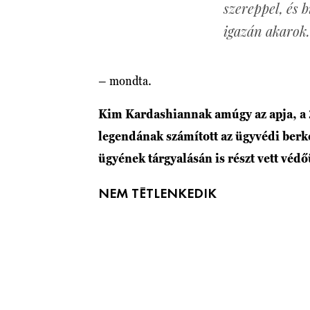
szereppel, és b
igazán akarok.
– mondta.
Kim Kardashiannak amúgy az apja, a 
legendának számított az ügyvédi berke
ügyének tárgyalásán is részt vett vé
NEM TÉTLENKEDIK