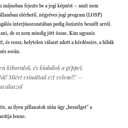
n májusban fejezte be a jogi képzést – amit nem
államban elérhető, négyéves jogi program (LOSP)
sgálós interjúsorozatában pedig őszintén beszélt arról.
ítani, de ez nem mindig jött össze. Kim ugyanis
 és rossz, helytelen választ adott a kérdéseire, a hibák
pzés során.
en kiborulok, és kiabálok a géppel,
tál! Miért csináltad ezt velem?!’ –
zaválaszol
tte, az ilyen pillanatok után úgy „beszélget” a
arátja lenne.