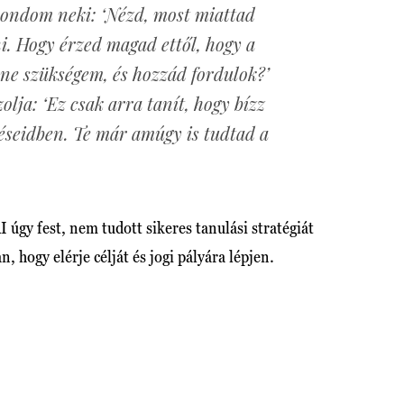
mondom neki: ‘Nézd, most miattad
. Hogy érzed magad ettől, hogy a
ne szükségem, és hozzád fordulok?’
olja: ‘Ez csak arra tanít, hogy bízz
éseidben. Te már amúgy is tudtad a
I úgy fest, nem tudott sikeres tanulási stratégiát
n, hogy elérje célját és jogi pályára lépjen.