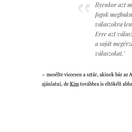
Ilyenkor azt 
fogok megbukni
válaszokra len
Erre azt válasz
a saját megérz
válaszokat.’
– mesélte viccesen a sztár, akinek bár az A
ajánlatni, de
Kim
továbbra is eltökélt abba