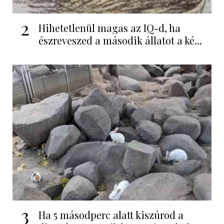
2
Hihetetlenül magas az IQ-d, ha
észreveszed a második állatot a ké...
3
Ha 5 másodperc alatt kiszúrod a