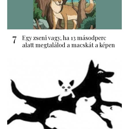
7
Egy zseni vagy, ha 13 másodperc
alatt megtalálod a macskát a képen