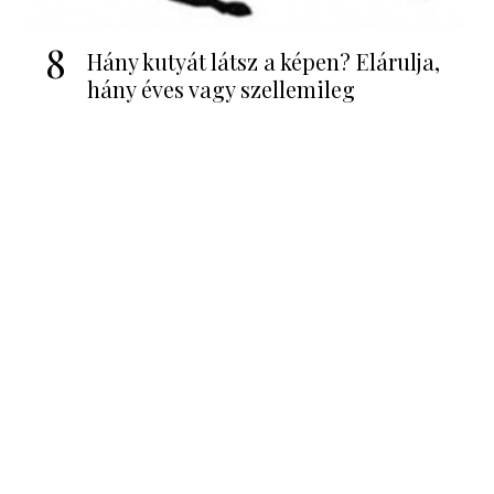
8
Hány kutyát látsz a képen? Elárulja,
hány éves vagy szellemileg