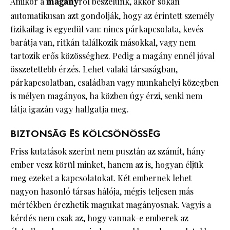
Amikor a
magány
ról beszélünk, akkor sokan
automatikusan azt gondolják, hogy az érintett személy
fizikailag is egyedül van: nincs párkapcsolata, kevés
barátja van, ritkán találkozik másokkal, vagy nem
tartozik erős közösséghez. Pedig a magány ennél jóval
összetettebb érzés. Lehet valaki társaságban,
párkapcsolatban, családban vagy munkahelyi közegben
is mélyen magányos, ha közben úgy érzi, senki nem
látja igazán vagy hallgatja meg.
BIZTONSÁG ÉS KÖLCSÖNÖSSÉG
Friss kutatások szerint nem pusztán az számít, hány
ember vesz körül minket, hanem az is, hogyan éljük
meg ezeket a kapcsolatokat. Két embernek lehet
nagyon hasonló társas hálója, mégis teljesen más
mértékben érezhetik magukat magányosnak. Vagyis a
kérdés nem csak az, hogy vannak-e emberek az