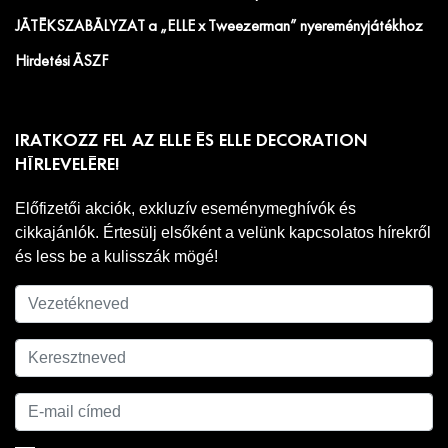
JÁTÉKSZABÁLYZAT a „ELLE x Tweezerman” nyereményjátékhoz
Hirdetési ÁSZF
IRATKOZZ FEL AZ ELLE ÉS ELLE DECORATION
HÍRLEVELÉRE!
Előfizetői akciók, exkluzív eseménymeghívók és
cikkajánlók. Értesülj elsőként a velünk kapcsolatos hírekről
és less be a kulisszák mögé!