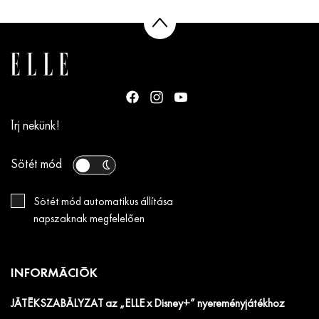
Írj nekünk!
Sötét mód
Sötét mód automatikus állítása
napszaknak megfelelően
INFORMÁCIÓK
JÁTÉKSZABÁLYZAT az „ELLE x Disney+” nyereményjátékhoz