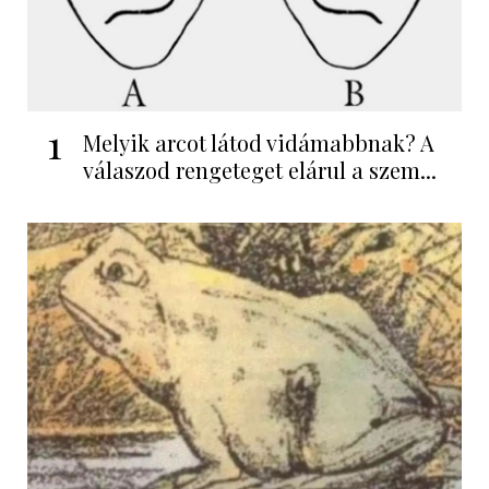
1
Melyik arcot látod vidámabbnak? A
válaszod rengeteget elárul a szem...