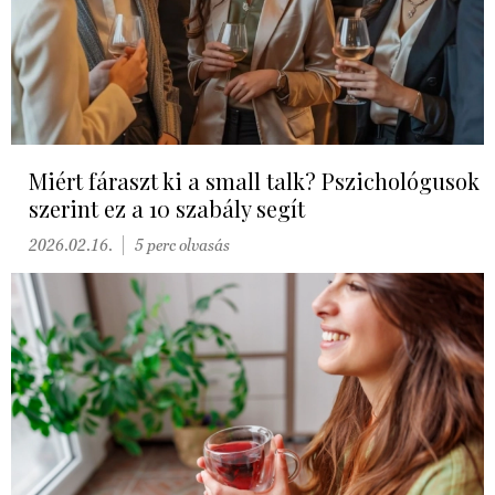
Miért fáraszt ki a small talk? Pszichológusok
szerint ez a 10 szabály segít
2026.02.16.
5 perc olvasás