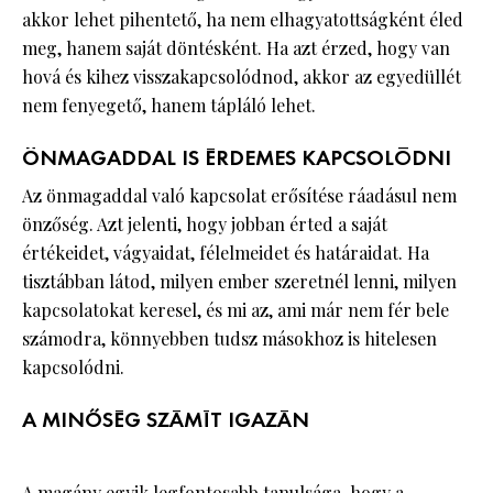
akkor lehet pihentető, ha nem elhagyatottságként éled
meg, hanem saját döntésként. Ha azt érzed, hogy van
hová és kihez visszakapcsolódnod, akkor az egyedüllét
nem fenyegető, hanem tápláló lehet.
ÖNMAGADDAL IS ÉRDEMES KAPCSOLÓDNI
Az önmagaddal való kapcsolat erősítése ráadásul nem
önzőség. Azt jelenti, hogy jobban érted a saját
értékeidet, vágyaidat, félelmeidet és határaidat. Ha
tisztábban látod, milyen ember szeretnél lenni, milyen
kapcsolatokat keresel, és mi az, ami már nem fér bele
számodra, könnyebben tudsz másokhoz is hitelesen
kapcsolódni.
A MINŐSÉG SZÁMÍT IGAZÁN
A
magány
egyik legfontosabb tanulsága, hogy a