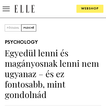
WEBSHOP
DIVAT
FŐOLDAL
PSZICHÉ
ELLE DIGITAL
PSYCHOLOGY
GOURMET AWARDS
Egyedül lenni és
SZÉPSÉG
magányosnak lenni nem
KULTÚRA
ugyanaz – és ez
PSZICHÉ
fontosabb, mint
gondolnád
ÉLETMÓD
PÁRKAPCSOLAT