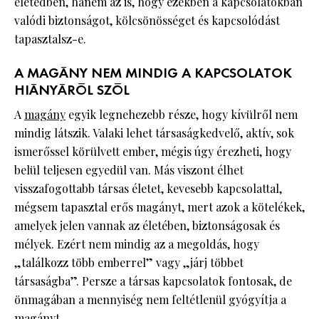
életedben, hanem az is, hogy ezekben a kapcsolatokban
valódi biztonságot, kölcsönösséget és kapcsolódást
tapasztalsz-e.
A MAGÁNY NEM MINDIG A KAPCSOLATOK
HIÁNYÁRÓL SZÓL
A
magány
egyik legnehezebb része, hogy kívülről nem
mindig látszik. Valaki lehet társaságkedvelő, aktív, sok
ismerőssel körülvett ember, mégis úgy érezheti, hogy
belül teljesen egyedül van. Más viszont élhet
visszafogottabb társas életet, kevesebb kapcsolattal,
mégsem tapasztal erős magányt, mert azok a kötelékek,
amelyek jelen vannak az életében, biztonságosak és
mélyek. Ezért nem mindig az a megoldás, hogy
„találkozz több emberrel” vagy „járj többet
társaságba”. Persze a társas kapcsolatok fontosak, de
önmagában a mennyiség nem feltétlenül gyógyítja a
magányt.