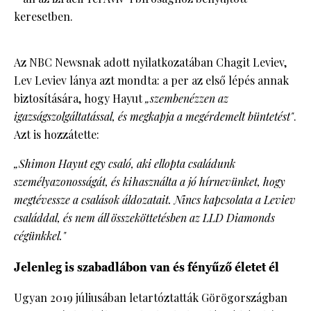
keresetben.
Az NBC Newsnak adott nyilatkozatában Chagit Leviev,
Lev Leviev lánya azt mondta: a per az első lépés annak
biztosítására, hogy Hayut
„szembenézzen az
igazságszolgáltatással, és megkapja a megérdemelt büntetést"
.
Azt is hozzátette:
„Shimon Hayut egy csaló, aki ellopta családunk
személyazonosságát, és kihasználta a jó hírnevünket, hogy
megtévessze a csalások áldozatait. Nincs kapcsolata a Leviev
családdal, és nem áll összeköttetésben az LLD Diamonds
cégünkkel."
Jelenleg is szabadlábon van és fényűző életet él
Ugyan 2019 júliusában letartóztatták Görögországban