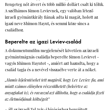
Rengeteg nőt átvert és több millió dollárt csalt ki tőlük.
A szélhámos Simon Levievnek, egy valóban létező
izraeli gyémántkirály fiának adta ki magát, holott az
igazi neve Shimon Hayut, és semmi köze sincs a
családhoz.
Beperelte az igazi Leviev-család
A dokumentumfilm megjelenését követően az izraeli
gyémántmágnás családja beperelte Simon Levievet -
vagyis Shimon Hayutot -, amiért azt hazudta, hogy a
család tagja és a nevével visszaélve verte át a nőket.
„Hamis kijelentéseket tett magáról, hogy Lev Leviev fia, ami
miatt számos előnyben részesülhetett (beleértve az
anyagiakat is), és ravaszul azt állította, hogy a családja fizeti
az életmódjának költségeit”
– áll az izraeli Tel Aviv-i bírósághoz benyújtott