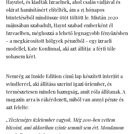
Hayutot, és kiadták Izraelnek, ahol csalás vádjával és
okirat hamisításért elítélték, ám a 15 hónapos
büntetéséből mindössze ötöt töltött le. Miután 2020
májusában szabadult, Hayut szabad emberként él
Izreaelben, méghozzá a lehető legnagyobb fényűzésben
- a megkárosított hölgyek pénzéből - egy izraeli
modellel, Kate Konlinnal, aki azt állítja: a férfi tőle
sohasem kért.
Nemrég az Inside Edition című lap készített interjút a
svindlerrel, aki állítása szerint igazi úriember, és
természetesen minden hazugság, amit róla állítanak. A
magazin arra is rákérdezett, miből van annyi pénze és
azt felelte:
„Tisztességes üzletember vagyok. Még 2011-ben vettem
bitcoint, ami akkoriban szinte semmit sem ért. Mondanom