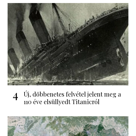
4
Új, döbbenetes felvétel jelent meg a
110 éve elsüllyedt Titanicról