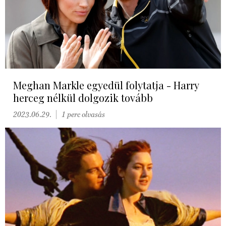
Meghan Markle egyedül folytatja - Harry
herceg nélkül dolgozik tovább
2023.06.29.
1 perc olvasás