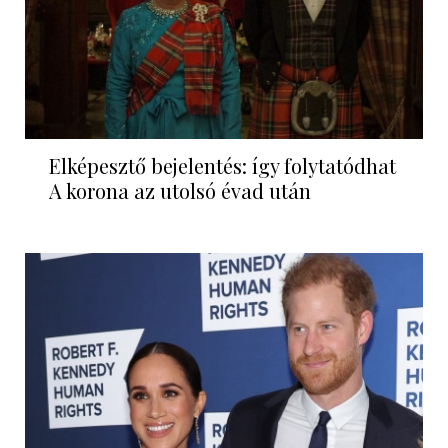
Elképesztő bejelentés: így folytatódhat
A korona az utolsó évad után