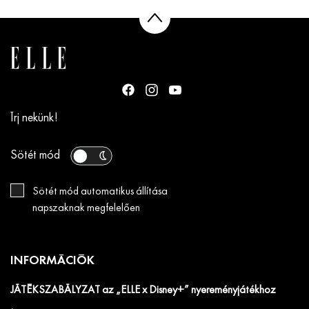
Írj nekünk!
Sötét mód
Sötét mód automatikus állítása
napszaknak megfelelően
INFORMÁCIÓK
JÁTÉKSZABÁLYZAT az „ELLE x Disney+” nyereményjátékhoz