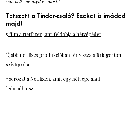
sem kell, mennyit ér most.”
Tetszett a Tinder-csaló? Ezeket is imádod
majd!
5 film a Netflixen, ami feldobja a hétvégédet
Újabb netflixes produkcióban tér vissza a Bridgerton
szívtiprója
7 sorozat a Netflixen, amit egy hétvége alatt
ledarálhatsz