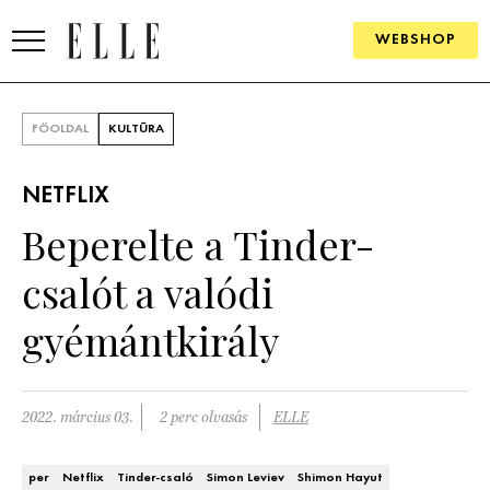
WEBSHOP
DIVAT
FŐOLDAL
KULTÚRA
ELLE DIGITAL
NETFLIX
GOURMET AWARDS
Beperelte a Tinder-
SZÉPSÉG
csalót a valódi
KULTÚRA
gyémántkirály
PSZICHÉ
2022. március 03.
2 perc olvasás
ELLE
ÉLETMÓD
PÁRKAPCSOLAT
per
Netflix
Tinder-csaló
Simon Leviev
Shimon Hayut