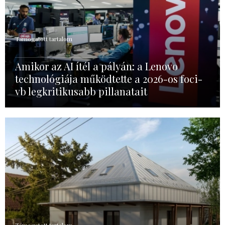
Támogatott tartalom
Amikor az AI ítél a pályán: a Lenovo
technológiája működtette a 2026-os foci-
vb legkritikusabb pillanatait