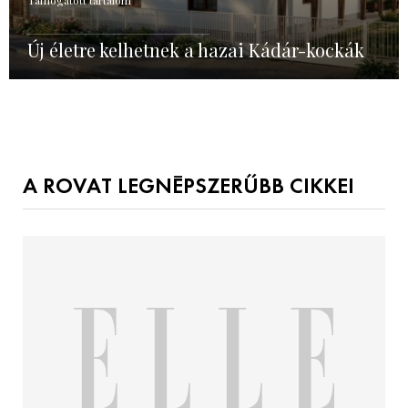
Támogatott tartalom
Új életre kelhetnek a hazai Kádár-kockák
A ROVAT LEGNÉPSZERŰBB CIKKEI