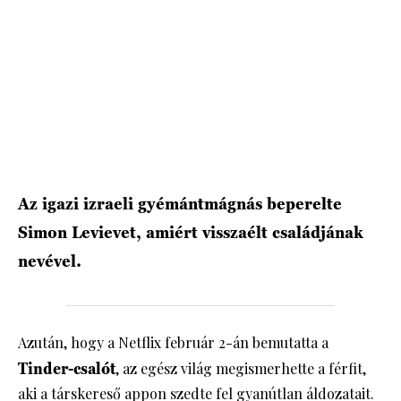
HÍRLEVÉL
Az igazi izraeli gyémántmágnás beperelte
Simon Levievet, amiért visszaélt családjának
nevével.
Azután, hogy a Netflix február 2-án bemutatta a
Tinder-csalót
, az egész világ megismerhette a férfit,
aki a társkereső appon szedte fel gyanútlan áldozatait.