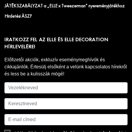
JÁTÉKSZABÁLYZAT a „ELLE x Tweezerman” nyereményjátékhoz
Hirdetési ÁSZF
IRATKOZZ FEL AZ ELLE ÉS ELLE DECORATION
HÍRLEVELÉRE!
Előfizetői akciók, exkluzív eseménymeghívók és
cikkajánlók. Értesülj elsőként a velünk kapcsolatos hírekről
és less be a kulisszák mögé!