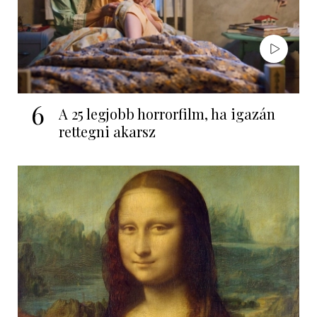
6
A 25 legjobb horrorfilm, ha igazán
rettegni akarsz