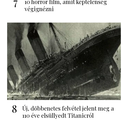
7
10 horror film, amit képtelenség
végignézni
8
Új, döbbenetes felvétel jelent meg a
110 éve elsüllyedt Titanicról