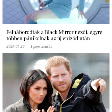
Felháborodtak a Black Mirror nézői, egyre
többen pánikolnak az új epizód után
2023.06.29.
1 perc olvasás