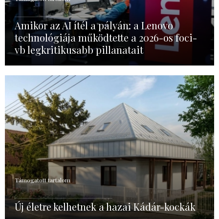
Amikor az AI ítél a pályán: a Lenovo
technológiája működtette a 2026-os foci-
vb legkritikusabb pillanatait
Támogatott tartalom
Új életre kelhetnek a hazai Kádár-kockák