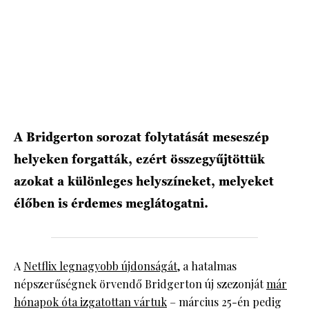
HÍRLEVÉL
A Bridgerton sorozat folytatását meseszép
helyeken forgatták, ezért összegyűjtöttük
azokat a különleges helyszíneket, melyeket
élőben is érdemes meglátogatni.
A
Netflix legnagyobb újdonságát
, a hatalmas
népszerűségnek örvendő Bridgerton új szezonját
már
hónapok óta izgatottan vártuk
– március 25-én pedig