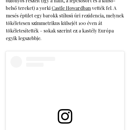
bizonyos részeit (így a hallt, a lépcsősort és a külső-
belső tereket) a yorki
Castle Howardban
vették fel. A
mesés épület egy barokk stílusú úri rezidencia, melynek
tökéletesen szimmetrikus külsejét 100 éven át
tökéletesítették – sokak szerint ez a kastély Európa
egyik legszebbje.