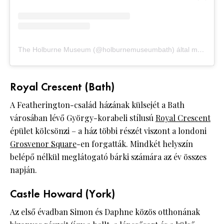
The Holburne Museum (@holburnemuseumbath) által megosztott bejegyzés
Royal Crescent (Bath)
A Featherington-család házának külsejét a Bath
városában lévő György-korabeli stílusú
Royal Crescent
épület kölcsönzi – a ház többi részét viszont a londoni
Grosvenor Square
-en forgatták. Mindkét helyszín
belépő nélkül meglátogató bárki számára az év összes
napján.
Castle Howard (York)
Az első évadban Simon és Daphne közös otthonának