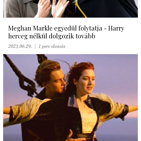
Meghan Markle egyedül folytatja - Harry
herceg nélkül dolgozik tovább
2023.06.29.
1 perc olvasás