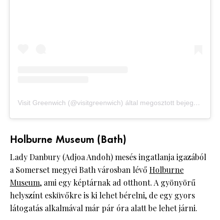
Visit Greenwich (@visitgreenwich) által megosztott bejegyzés
Holburne Museum (Bath)
Lady Danbury (Adjoa Andoh) mesés ingatlanja igazából
a Somerset megyei Bath városban lévő
Holburne
Museum
, ami egy képtárnak ad otthont. A gyönyörű
helyszínt esküvőkre is ki lehet bérelni, de egy gyors
látogatás alkalmával már pár óra alatt be lehet járni.