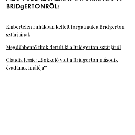
BRIDgERTONRÓL:
Embertelen ruhákban kellett forgatniuk a Bridgerton
sztárjainak
Megdöbbentő titok derült ki a Bridgerton sztárjáról
Claudia Jessie: „Sokkoló volt a Bridgerton második
évadának fináléja”