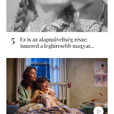
5
Ez is az alapműveltség része:
ismered a leghíresebb magyar...