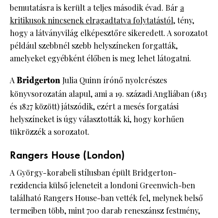
bemutatásra is került a teljes második évad. Bár
a
kritikusok nincsenek elragadtatva folytatástól
, tény,
hogy a látványvilág elképesztőre sikeredett. A sorozatot
például szebbnél szebb helyszíneken forgatták,
amelyeket egyébként élőben is meg lehet látogatni.
A
Bridgerton
Julia Quinn írónő nyolcrészes
könyvsorozatán alapul, ami a 19. századi Angliában (1813
és 1827 között) játszódik, ezért a mesés forgatási
helyszíneket is úgy választották ki, hogy korhűen
tükrözzék a sorozatot.
Rangers House (London)
A György-korabeli stílusban épült Bridgerton-
rezidencia külső jeleneteit a londoni Greenwich-ben
található Rangers House-ban vették fel, melynek belső
termeiben több, mint 700 darab reneszánsz festmény,