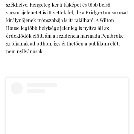
székhelye. Rengeteg kerti tájképet és több belső
vacsorajelenetet is itt vettek fel, de a Bridgerton sorozat
királynőjének trónszobája is itt található. A Wilton
House legtöbb helyisége jelenleg is nyitva áll az
érdeklődők előtt, ám a rezidencia harmada Pembroke
grófjainak ad otthon, így érthetően a publikum előtt
nem nyilvánosak.