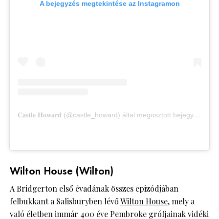
A bejegyzés megtekintése az Instagramon
𝐂𝐚𝐬𝐭𝐥𝐞 𝐇𝐨𝐰𝐚𝐫𝐝 (@castle_howard) által megosztott bejegyzés
Wilton House (Wilton)
A Bridgerton első évadának összes epizódjában
felbukkant a Salisburyben lévő
Wilton House
, mely a
való életben immár 400 éve Pembroke grófjainak vidéki