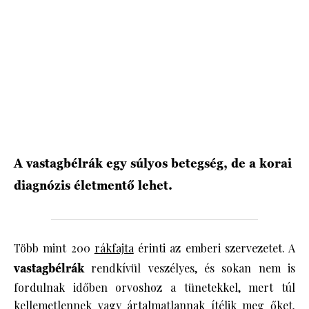
HÍRLEVÉL
A vastagbélrák egy súlyos betegség, de a korai
diagnózis életmentő lehet.
Több mint 200
rákfajta
érinti az emberi szervezetet. A
vastagbélrák
rendkívül veszélyes, és sokan nem is
fordulnak időben orvoshoz a tünetekkel, mert túl
kellemetlennek vagy ártalmatlannak ítélik meg őket.