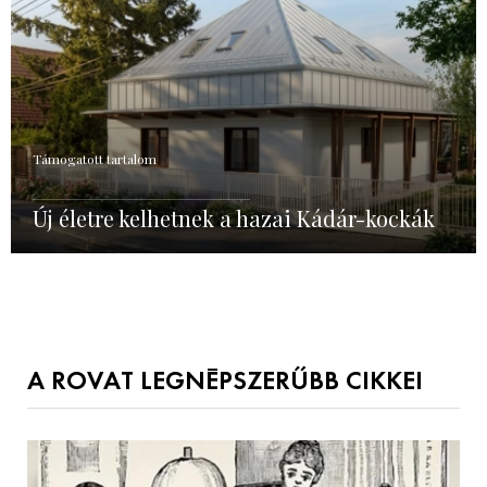
Támogatott tartalom
Új életre kelhetnek a hazai Kádár-kockák
A ROVAT LEGNÉPSZERŰBB CIKKEI