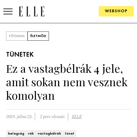
WEBSHOP
DIVAT
FŐOLDAL
ÉLETMÓD
ELLE DIGITAL
TÜNETEK
GOURMET AWARDS
Ez a vastagbélrák 4 jele,
SZÉPSÉG
amit sokan nem vesznek
KULTÚRA
komolyan
PSZICHÉ
2024. július 23.
2 perc olvasás
ELLE
ÉLETMÓD
PÁRKAPCSOLAT
betegség
rák
vastagbélrák
tünet