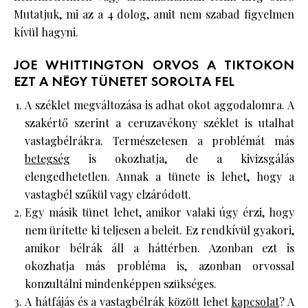
Mutatjuk, mi az a 4 dolog, amit nem szabad figyelmen
kívül hagyni.
JOE WHITTINGTON ORVOS A TIKTOKON
EZT A NÉGY TÜNETET SOROLTA FEL
A széklet megváltozása is adhat okot aggodalomra. A
szakértő szerint a ceruzavékony széklet is utalhat
vastagbélrákra. Természetesen a problémát más
betegség
is okozhatja, de a kivizsgálás
elengedhetetlen. Annak a tünete is lehet, hogy a
vastagbél szűkül vagy elzáródott.
Egy másik tünet lehet, amikor valaki úgy érzi, hogy
nem ürítette ki teljesen a beleit. Ez rendkívül gyakori,
amikor bélrák áll a háttérben. Azonban ezt is
okozhatja más probléma is, azonban orvossal
konzultálni mindenképpen szükséges.
A hátfájás és a vastagbélrák között lehet
kapcsolat
? A