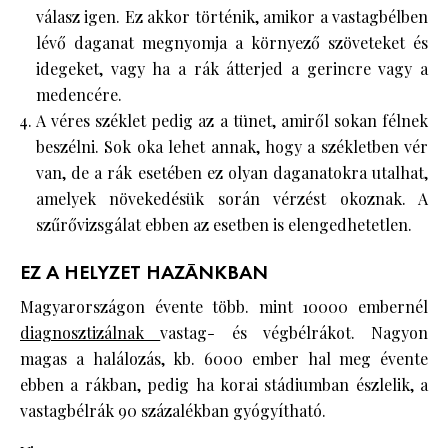
válasz igen. Ez akkor történik, amikor a vastagbélben
lévő daganat megnyomja a környező szöveteket és
idegeket, vagy ha a rák átterjed a gerincre vagy a
medencére.
A véres széklet pedig az a tünet, amiről sokan félnek
beszélni. Sok oka lehet annak, hogy a székletben vér
van, de a rák esetében ez olyan daganatokra utalhat,
amelyek növekedésük során vérzést okoznak. A
szűrővizsgálat ebben az esetben is elengedhetetlen.
EZ A HELYZET HAZÁNKBAN
Magyarországon évente több. mint 10000 embernél
diagnosztizálnak
vastag- és végbélrákot. Nagyon
magas a halálozás, kb. 6000 ember hal meg évente
ebben a rákban, pedig ha korai stádiumban észlelik, a
vastagbélrák 90 százalékban gyógyítható.