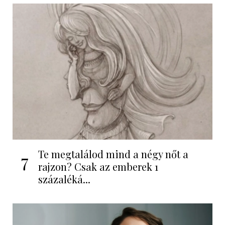
Te megtalálod mind a négy nőt a
7
rajzon? Csak az emberek 1
százaléká...