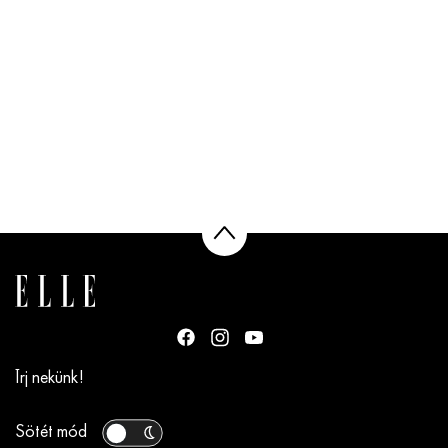
Írj nekünk!
Sötét mód