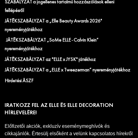
SZABÁLYZAT a jogellenes tartalmú hozzászólások elleni
fellépésről
JÁTÉKSZABÁLYZAT a „Elle Beauty Awards 2026"
nyereményjátékhoz
JÁTÉKSZABÁLYZAT „SoMe ELLE - Calvin Klein”
nyereményjátékhoz
JÁTÉKSZABÁLYZAT az "ELLE x JYSK" játékhoz
JÁTÉKSZABÁLYZAT a „ELLE x Tweezerman” nyereményjátékhoz
Hirdetési ÁSZF
IRATKOZZ FEL AZ ELLE ÉS ELLE DECORATION
HÍRLEVELÉRE!
Előfizetői akciók, exkluzív eseménymeghívók és
cikkajánlók. Értesülj elsőként a velünk kapcsolatos hírekről