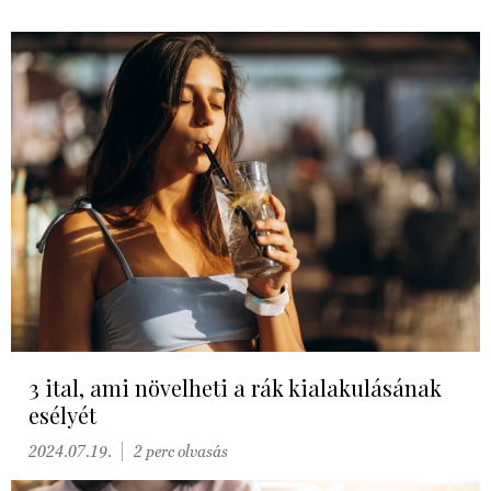
3 ital, ami növelheti a rák kialakulásának
esélyét
2024.07.19.
2 perc olvasás