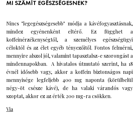
MI SZÁMÍT EGÉSZSÉGESNEK?
Nincs "legegészségesebb" módja a kávéfogyasztásnak,
mindez egyénenként eltérő. Ez függhet a
koffeinérzékenységtől, a személyes egészségügyi
céloktól és az élet egyéb tényezőitől. Fontos felmérni,
mennyire alszol jól, valamint tapasztalsz-e szorongást a
mindennapokban. A hivatalos útmutató szerint, ha 18
évnél idősebb vagy, akkor a koffein biztonságos napi
mennyisége legfeljebb 400 mg naponta (körülbelül
négy-öt csésze kávé), de ha valaki várandós vagy
szoptat, akkor ez az érték 200 mg-ra csökken.
Via