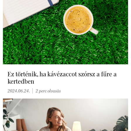
Ez történik, ha kávézaccot szórsz a fűre a
kertedben
2024.06.24.
2 perc olvasás