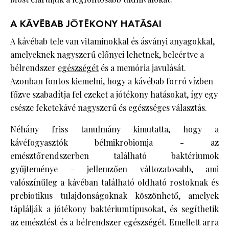
A KÁVÉBAB JÓTÉKONY HATÁSAI
A kávébab tele van vitaminokkal és ásványi anyagokkal,
amelyeknek nagyszerű előnyei lehetnek, beleértve a
bélrendszer
egészségét
és a memória javulását.
Azonban fontos kiemelni, hogy a kávébab forró vízben
főzve szabadítja fel ezeket a jótékony hatásokat, így egy
csésze feketekávé nagyszerű és egészséges választás.
Néhány friss tanulmány kimutatta, hogy a
kávéfogyasztók bélmikrobiomja - az
emésztőrendszerben található baktériumok
gyűjteménye - jellemzően változatosabb, ami
valószínűleg a kávéban található oldható rostoknak és
prebiotikus tulajdonságoknak köszönhető, amelyek
táplálják a jótékony baktériumtípusokat, és segíthetik
az emésztést és a bélrendszer egészségét. Emellett arra