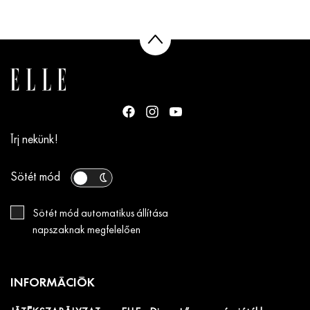
Írj nekünk!
Sötét mód
Sötét mód automatikus állítása
napszaknak megfelelően
INFORMÁCIÓK