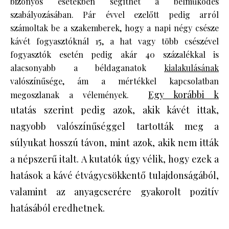
bizonyos esetekben segíthet a bélműködés
szabályozásában. Pár évvel ezelőtt pedig arról
számoltak be a szakemberek, hogy a napi négy csésze
kávét fogyasztóknál 15, a hat vagy több csészével
fogyasztók esetén pedig akár 40 százalékkal is
alacsonyabb a béldaganatok
kialakulásának
valószínűsége, ám a mértékkel kapcsolatban
Egy korábbi k
megoszlanak a vélemények.
utatás szerint pedig azok, akik kávét ittak,
nagyobb valószínűséggel tartották meg a
súlyukat hosszú távon, mint azok, akik nem itták
a népszerű italt. A kutatók úgy vélik, hogy ezek a
hatások a kávé étvágycsökkentő tulajdonságából,
valamint az anyagcserére gyakorolt pozitív
hatásából eredhetnek.