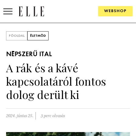
WEBSHOP
DIVAT
FŐOLDAL
ÉLETMÓD
ELLE DIGITAL
NÉPSZERŰ ITAL
GOURMET AWARDS
A rák és a kávé
SZÉPSÉG
kapcsolatáról fontos
KULTÚRA
dolog derült ki
PSZICHÉ
2024. június 25.
3 perc olvasás
ÉLETMÓD
PÁRKAPCSOLAT