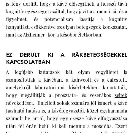
is fény derült, hogy a kávé elősegítheti a hosszú távú
kognitív egészséget azáltal, hogy javítja a memóriát és a
figyelmet, és potenciálisan lassítja a kognitív
hanyatlást, csökkentve az olyan betegségek kockázatát,
mint az
Alzheimer-kór
a későbbi életkorban.
EZ DERÜLT KI A RÁKBETEGSÉGEKKEL
KAPCSOLATBAN
A legújabb kutatások két olyan vegyületet is
azonosítottak a kávéban, a kahweolt és a cafestolt,
amelyekről laboratóriumi kísérletekben kimutatták,
hogy megállítják a prosztata- és veserákos
sejtek
növekedését. Emellett sokak számára jól ismert a kávé
hashajtó hatása is, a kávéfogyasztók közel egyharmada
számolt be arról, hogy egy csésze kávé elfogyasztása
után fél órán belül ki kell mennie a mosdóba. Ezért