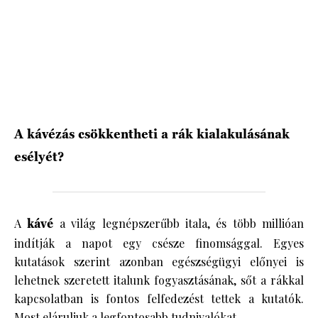
HÍRLEVÉL
A kávézás csökkentheti a rák kialakulásának
esélyét?
A
kávé
a világ legnépszerűbb itala, és több millióan
indítják a napot egy csésze finomsággal. Egyes
kutatások szerint azonban egészségügyi előnyei is
lehetnek szeretett italunk fogyasztásának, sőt a rákkal
kapcsolatban is fontos felfedezést tettek a kutatók.
Most eláruljuk a legfontosabb tudnivalókat.