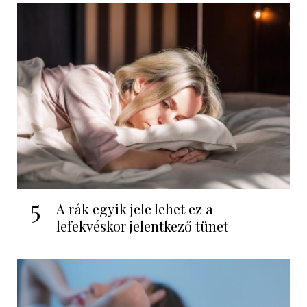
5
A rák egyik jele lehet ez a
lefekvéskor jelentkező tünet