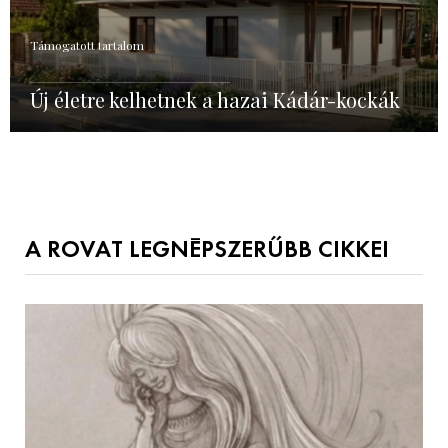
Támogatott tartalom
Új életre kelhetnek a hazai Kádár-kockák
A ROVAT LEGNÉPSZERŰBB CIKKEI