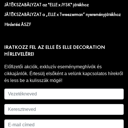
JÁTÉKSZABÁLYZAT az "ELLE x JYSK" játékhoz
JÁTÉKSZABÁLYZAT a „ELLE x Tweezerman” nyereményjátékhoz
Hirdetési ÁSZF
IRATKOZZ FEL AZ ELLE ÉS ELLE DECORATION
HÍRLEVELÉRE!
Előfizetői akciók, exkluzív eseménymeghívók és
cikkajánlók. Értesülj elsőként a velünk kapcsolatos hírekről
és less be a kulisszák mögé!