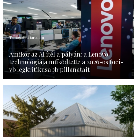
Támogatott tartalom
Amikor az AI ítél a pályán: a Lenovo
technológiája működtette a 2026-os foci-
vb legkritikusabb pillanatait