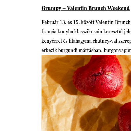
Grumpy – Valentin Brunch Weekend
Február 13. és 15. között Valentin Brunch
francia konyha klasszikusain keresztül je
kenyérrel és lilahagyma chutney-val szere
érkezik burgundi mártásban, burgonyapüré