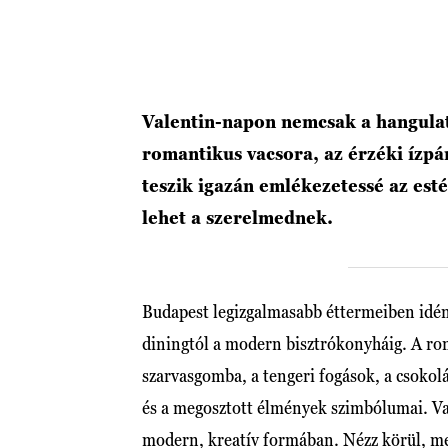
Valentin-napon nemcsak a hangulat 
romantikus vacsora, az érzéki ízpá
teszik igazán emlékezetessé az est
lehet a szerelmednek.
Budapest legizgalmasabb éttermeiben idén 
diningtól a modern bisztrókonyháig. A ro
szarvasgomba, a tengeri fogások, a csokolá
és a megosztott élmények szimbólumai. Va
modern, kreatív formában. Nézz körül, me