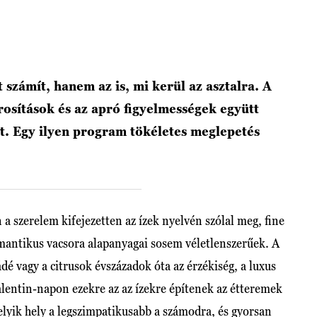
számít, hanem az is, mi kerül az asztalra. A
rosítások és az apró figyelmességek együtt
ét. Egy ilyen program tökéletes meglepetés
a szerelem kifejezetten az ízek nyelvén szólal meg, fine
mantikus vacsora alapanyagai sosem véletlenszerűek. A
dé vagy a citrusok évszázadok óta az érzékiség, a luxus
lentin-napon ezekre az az ízekre építenek az étteremek
lyik hely a legszimpatikusabb a számodra, és gyorsan