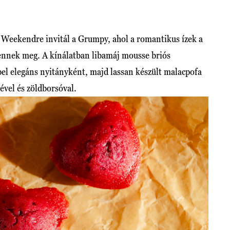
 Weekendre invitál a Grumpy, ahol a romantikus ízek a
lennek meg. A kínálatban libamáj mousse briós
pel elegáns nyitányként, majd lassan készült malacpofa
vel és zöldborsóval.