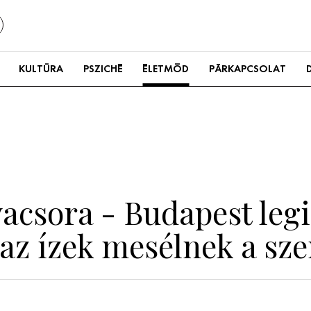
KULTÚRA
PSZICHÉ
ÉLETMÓD
PÁRKAPCSOLAT
vacsora - Budapest le
 az ízek mesélnek a sz