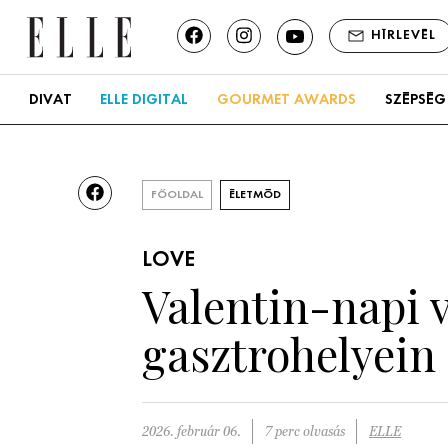
HÍRLEVÉL
DIVAT
ELLE DIGITAL
GOURMET AWARDS
SZÉPSÉG
FŐOLDAL
ÉLETMÓD
LOVE
Valentin-napi 
gasztrohelyein
2026. február 06.
7 perc olvasás
ELLE