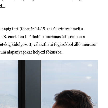
et.
napig tart (február 14-15.) és új szintre emeli a
A 28. emeleten található panorámás étteremben a
letekig kidolgozott, választható fogásokból álló menüsor
mium alapanyagokat helyezi fókuszba.