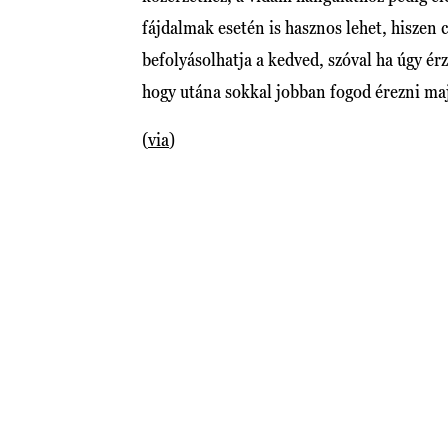
fájdalmak esetén is hasznos lehet, hiszen 
befolyásolhatja a kedved, szóval ha úgy é
hogy utána sokkal jobban fogod érezni m
(
via
)