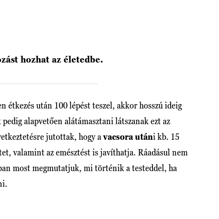
tozást hozhat az életedbe.
n étkezés után 100 lépést teszel, akkor hosszú ideig
k pedig alapvetően alátámasztani látszanak ezt az
etkeztetésre jutottak, hogy a
vacsora után
i kb. 15
tet, valamint az emésztést is javíthatja. Ráadásul nem
ban most megmutatjuk, mi történik a testeddel, ha
ni.