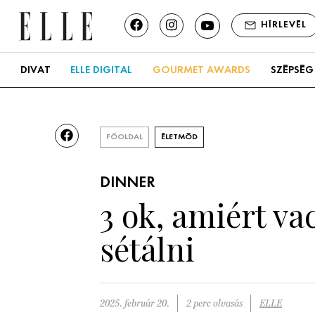
HÍRLEVÉL
DIVAT
ELLE DIGITAL
GOURMET AWARDS
SZÉPSÉG
FŐOLDAL
ÉLETMÓD
DINNER
3 ok, amiért v
sétálni
2025. február 20.
2 perc olvasás
ELLE