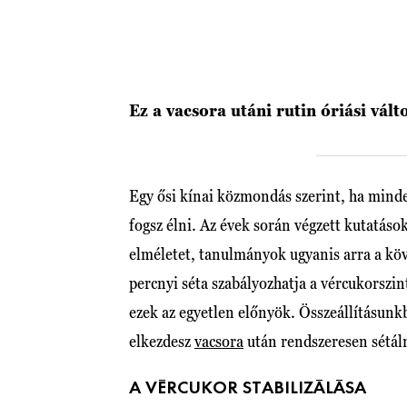
Ez a vacsora utáni rutin óriási vál
Egy ősi kínai közmondás szerint, ha minde
fogsz élni. Az évek során végzett kutatáso
elméletet, tanulmányok ugyanis arra a köv
percnyi séta szabályozhatja a vércukorszin
ezek az egyetlen előnyök. Összeállításunk
elkezdesz
vacsora
után rendszeresen sétál
A VÉRCUKOR STABILIZÁLÁSA