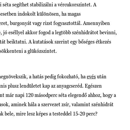
séta segíthet stabilizálni a vércukorszintet. A
az esetben indokolt különösen, ha magas
eret, burgonyát vagy rizst fogyasztottál. Amennyiben
 jó eséllyel akkor fogod a legtöbb szénhidrátot bevinni,
étát beiktatni. A kutatások szerint egy bőséges étkezés
csökkenteni a glükózszintet.
egnövekszik, a hatás pedig fokozható, ha
evés
után
yanis plusz lendületet kap az anyagcseréd. Egészen
int már napi 120 másodperc séta elegendő ahhoz, hogy a
ok, aminek hála a szervezet zsír, valamint szénhidrát
ak bele, mire lesz képes a testeddel 15-20 perc?