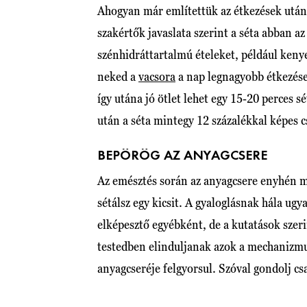
Ahogyan már említettük az étkezések utáni 
szakértők javaslata szerint a séta abban 
szénhidráttartalmú ételeket, például keny
neked a
vacsora
a nap legnagyobb étkezése,
így utána jó ötlet lehet egy 15-20 perces s
után a séta mintegy 12 százalékkal képes 
BEPÖRÖG AZ ANYAGCSERE
Az emésztés során az anyagcsere enyhén m
sétálsz egy kicsit. A gyaloglásnak hála ug
elképesztő egyébként, de a kutatások szer
testedben elinduljanak azok a mechanizmus
anyagcseréje felgyorsul. Szóval gondolj cs