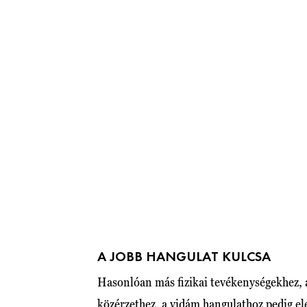
A JOBB HANGULAT KULCSA
Hasonlóan más fizikai tevékenységekhez,
közérzethez, a vidám hangulathoz pedig e