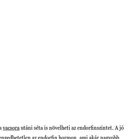
 a
vacsora
utáni séta is növelheti az endorfinszintet. A jó
lengedhetetlen az endorfin hormon, ami akár nagyobb