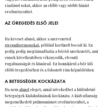
ráadásul sokat, akkor az előbb vagy utóbb hízást
eredményezhet.
AZ ÖREGEDÉS ELSŐ JELEI
Ha keveset alszol, akkor a szervezeted
stresszhormonokat
, például kortizolt bocsát ki. Ez
pedig pedig megtámadhatja a bőröd szerkezetét, ami
ennek következtében vékonyodik, elveszti
rugalmasságát és kiszárad. Ez hozzájárul a bőr idő
előtti öregedéséhez és a fokozott ráncképződéshez.
A BETEGSÉGEK KOCKÁZATA
Ha nem
alszol
eleget, azzal növekedhet a különböző
betegségek kialakulásának kockázata. A kialvatlanság
megemelkedett pulzusszámot eredményezhet, a