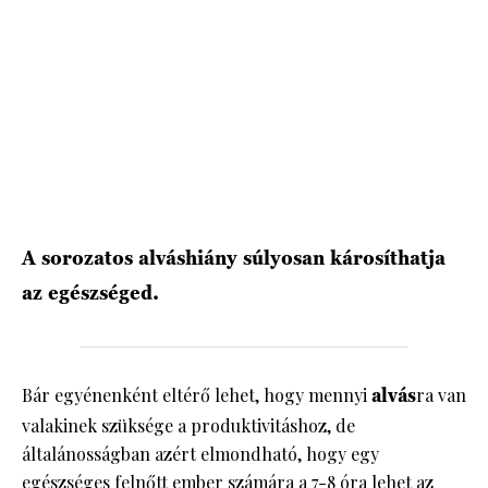
HÍRLEVÉL
A sorozatos alváshiány súlyosan károsíthatja
az egészséged.
Bár egyénenként eltérő lehet, hogy mennyi
alvás
ra van
valakinek szüksége a produktivitáshoz, de
általánosságban azért elmondható, hogy egy
egészséges felnőtt ember számára a 7-8 óra lehet az