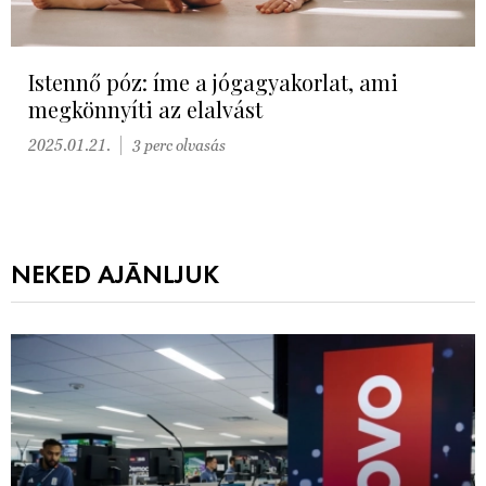
Istennő póz: íme a jógagyakorlat, ami
megkönnyíti az elalvást
2025.01.21.
3 perc olvasás
NEKED AJÁNLJUK