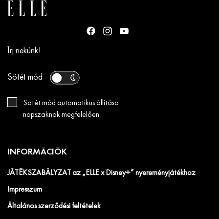
Írj nekünk!
Sötét mód
Sötét mód automatikus állítása
napszaknak megfelelően
INFORMÁCIÓK
JÁTÉKSZABÁLYZAT az „ELLE x Disney+” nyereményjátékhoz
Impresszum
Általános szerződési feltételek