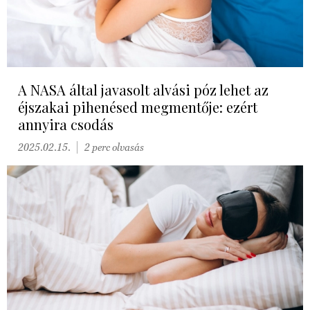
A NASA által javasolt alvási póz lehet az
éjszakai pihenésed megmentője: ezért
annyira csodás
2025.02.15.
2 perc olvasás