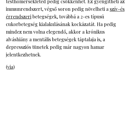
testhőmérsékleted pedig csökkenhet. Ez gyengítheti az
immunrendszert, végső soron pedig növelheti a
szív-és
érrendszeri
betegségek, továbbá a 2-es típusú
cukorbetegség kialakulásának kockázatát. Ha pedig
mindez nem volna elegendő, akkor a krónikus
alváshiány a mentális betegségek táptalaja is, a
depressziós tünetek pedig már nagyon hamar
jelentkezhetnek.
(
via
)