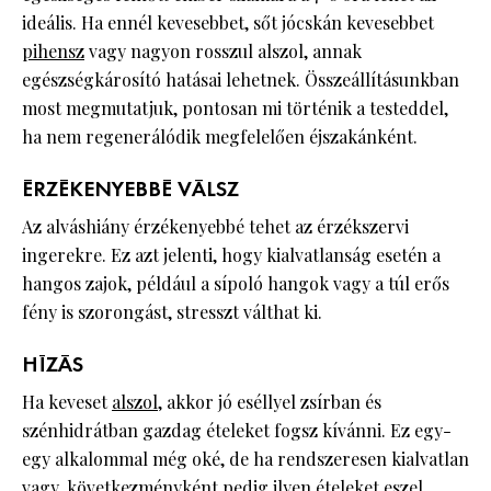
ideális. Ha ennél kevesebbet, sőt jócskán kevesebbet
pihensz
vagy nagyon rosszul alszol, annak
egészségkárosító hatásai lehetnek. Összeállításunkban
most megmutatjuk, pontosan mi történik a testeddel,
ha nem regenerálódik megfelelően éjszakánként.
ÉRZÉKENYEBBÉ VÁLSZ
Az alváshiány érzékenyebbé tehet az érzékszervi
ingerekre. Ez azt jelenti, hogy kialvatlanság esetén a
hangos zajok, például a sípoló hangok vagy a túl erős
fény is szorongást, stresszt válthat ki.
HÍZÁS
Ha keveset
alszol
, akkor jó eséllyel zsírban és
szénhidrátban gazdag ételeket fogsz kívánni. Ez egy-
egy alkalommal még oké, de ha rendszeresen kialvatlan
vagy, következményként pedig ilyen ételeket eszel,