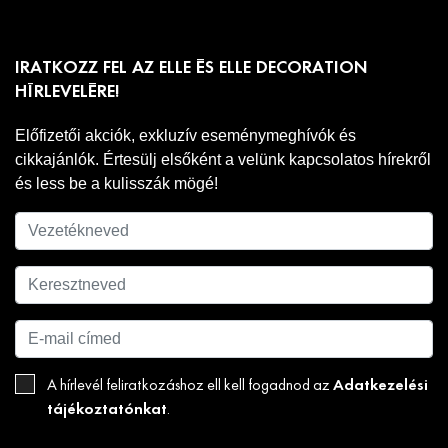
IRATKOZZ FEL AZ ELLE ÉS ELLE DECORATION
HÍRLEVELÉRE!
Előfizetői akciók, exkluzív eseménymeghívók és
cikkajánlók. Értesülj elsőként a velünk kapcsolatos hírekről
és less be a kulisszák mögé!
Adatkezelési
A hírlevél feliratkozáshoz ell kell fogadnod az
tájékoztatónkat
.