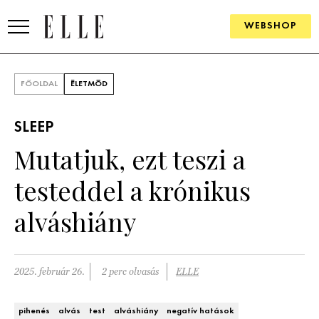
WEBSHOP
DIVAT
FŐOLDAL
ÉLETMÓD
ELLE DIGITAL
SLEEP
GOURMET AWARDS
Mutatjuk, ezt teszi a
SZÉPSÉG
testeddel a krónikus
KULTÚRA
alváshiány
PSZICHÉ
2025. február 26.
2 perc olvasás
ELLE
ÉLETMÓD
PÁRKAPCSOLAT
pihenés
alvás
test
alváshiány
negatív hatások