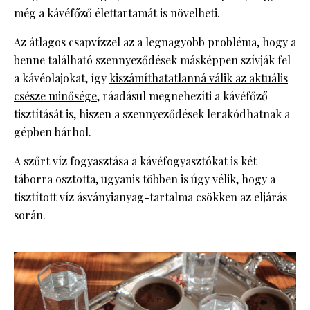
még a kávéfőző élettartamát is növelheti.
Az átlagos csapvízzel az a legnagyobb probléma, hogy a
benne található szennyeződések másképpen szívják fel
a kávéolajokat, így
kiszámíthatatlanná válik az aktuális
csésze minősége
, ráadásul megnehezíti a kávéfőző
tisztítását is, hiszen a szennyeződések lerakódhatnak a
gépben bárhol.
A szűrt víz fogyasztása a kávéfogyasztókat is két
táborra osztotta, ugyanis többen is úgy vélik, hogy a
tisztított víz ásványianyag-tartalma csökken az eljárás
során.