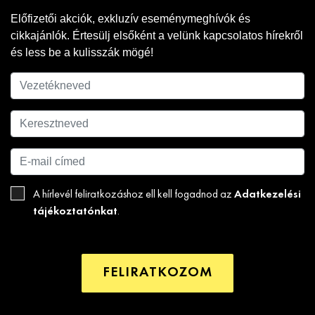
Előfizetői akciók, exkluzív eseménymeghívók és
cikkajánlók. Értesülj elsőként a velünk kapcsolatos hírekről
és less be a kulisszák mögé!
Adatkezelési
A hírlevél feliratkozáshoz ell kell fogadnod az
tájékoztatónkat
.
FELIRATKOZOM