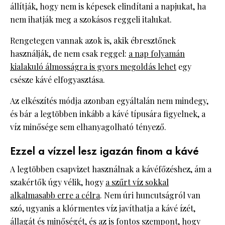
állítják, hogy nem is képesek elindítani a napjukat, ha
nem ihatják meg a szokásos reggeli italukat.
Rengetegen vannak azok is, akik ébresztőnek
használják, de nem csak reggel:
a nap folyamán
kialakuló álmosságra is gyors megoldás lehet
egy
csésze kávé elfogyasztása.
Az elkészítés módja azonban egyáltalán nem mindegy,
és bár a legtöbben inkább a kávé típusára figyelnek, a
víz minősége sem elhanyagolható tényező.
Ezzel a vízzel lesz igazán finom a kávé
A legtöbben csapvizet használnak a kávéfőzéshez, ám a
szakértők úgy vélik, hogy
a szűrt víz sokkal
alkalmasabb erre a célra
. Nem úri huncutságról van
szó, ugyanis a klórmentes víz javíthatja a kávé ízét,
állagát és minőségét, és az is fontos szempont, hogy