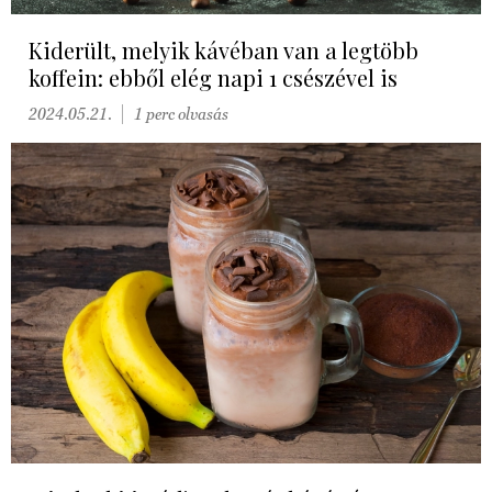
Kiderült, melyik kávéban van a legtöbb
koffein: ebből elég napi 1 csészével is
2024.05.21.
1 perc olvasás