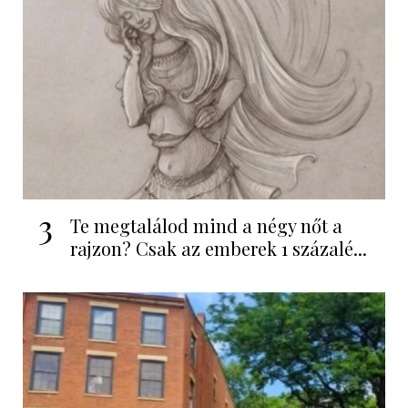
3
Te megtalálod mind a négy nőt a
rajzon? Csak az emberek 1 százalé...