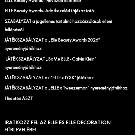
ELLE Beauty Awards - Nevezési feltételek
ELLE Beauty Awards - Adatkezelési tájékoztató.
SZABÁLYZAT a jogellenes tartalmú hozzászólások elleni
fellépésről
JÁTÉKSZABÁLYZAT a „Elle Beauty Awards 2026"
nyereményjátékhoz
JÁTÉKSZABÁLYZAT „SoMe ELLE - Calvin Klein”
nyereményjátékhoz
JÁTÉKSZABÁLYZAT az "ELLE x JYSK" játékhoz
JÁTÉKSZABÁLYZAT a „ELLE x Tweezerman” nyereményjátékhoz
Hirdetési ÁSZF
IRATKOZZ FEL AZ ELLE ÉS ELLE DECORATION
HÍRLEVELÉRE!