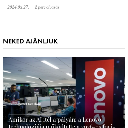
2024.03.27.
2 perc olvasás
NEKED AJÁNLJUK
Támogatott tartalom
Amikor az AI ítél a pályán: a Lenovo
technológiája működtette a 2026-os foci-