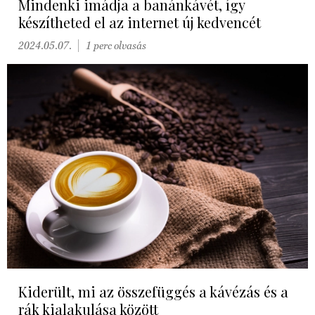
Mindenki imádja a banánkávét, így
készítheted el az internet új kedvencét
2024.05.07.
1 perc olvasás
Kiderült, mi az összefüggés a kávézás és a
rák kialakulása között