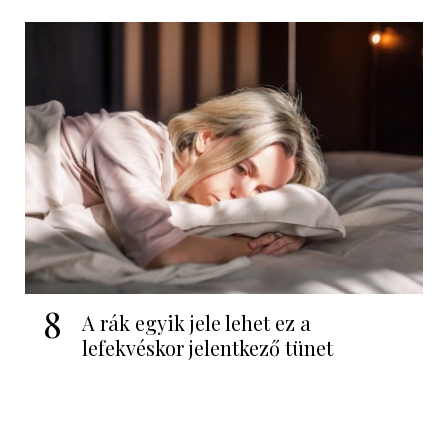
8
A rák egyik jele lehet ez a
lefekvéskor jelentkező tünet