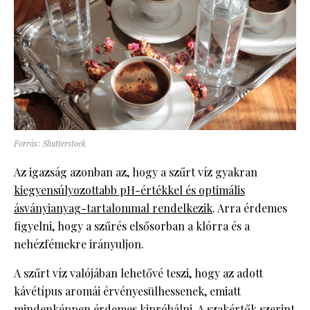
Forrás: Shutterstock
Az igazság azonban az, hogy a szűrt víz gyakran
kiegyensúlyozottabb pH-értékkel és optimális
ásványianyag-tartalommal rendelkezik
. Arra érdemes
figyelni, hogy a szűrés elsősorban a klórra és a
nehézfémekre irányuljon.
A szűrt víz valójában lehetővé teszi, hogy az adott
kávétípus aromái érvényesülhessenek, emiatt
mindenképpen érdemes kipróbálni. A szakértők szerint