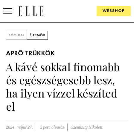
WEBSHOP
DIVAT
FŐOLDAL
ÉLETMÓD
ELLE DIGITAL
APRÓ TRÜKKÖK
GOURMET AWARDS
A kávé sokkal finomabb
SZÉPSÉG
és egészségesebb lesz,
KULTÚRA
ha ilyen vízzel készíted
PSZICHÉ
el
ÉLETMÓD
2024. május 27.
2 perc olvasás
Szentkuty Nikolett
PÁRKAPCSOLAT