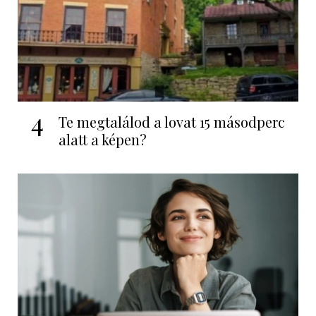
4
Te megtalálod a lovat 15 másodperc
alatt a képen?