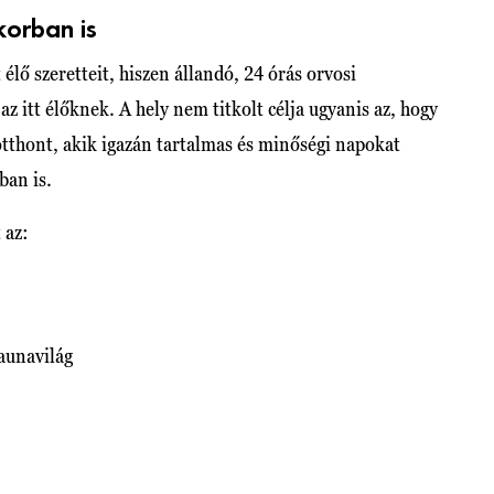
korban is
 élő szeretteit, hiszen állandó, 24 órás orvosi
az itt élőknek. A hely nem titkolt célja ugyanis az, hogy
otthont, akik igazán tartalmas és minőségi napokat
ban is.
 az:
zaunavilág