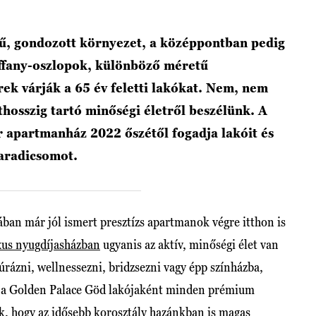
ű, gondozott környezet, a középpontban pedig
ffany-oszlopok, különböző méretű
ek várják a 65 év feletti lakókat. Nem, nem
thosszig tartó minőségi életről beszélünk. A
apartmanház 2022 őszétől fogadja lakóit és
paradicsomot.
an már jól ismert presztízs apartmanok végre itthon is
xus nyugdíjasházban
ugyanis az aktív, minőségi élet van
rázni, wellnessezni, bridzsezni vagy épp színházba,
k, a Golden Palace Göd lakójaként minden prémium
ak, hogy az idősebb korosztály hazánkban is magas