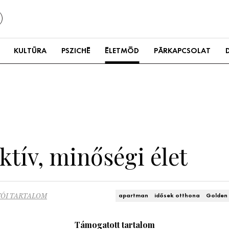
KULTÚRA
PSZICHÉ
ÉLETMÓD
PÁRKAPCSOLAT
tív, minőségi élet
ÓI TARTALOM
apartman
idősek otthona
Golden
Támogatott tartalom