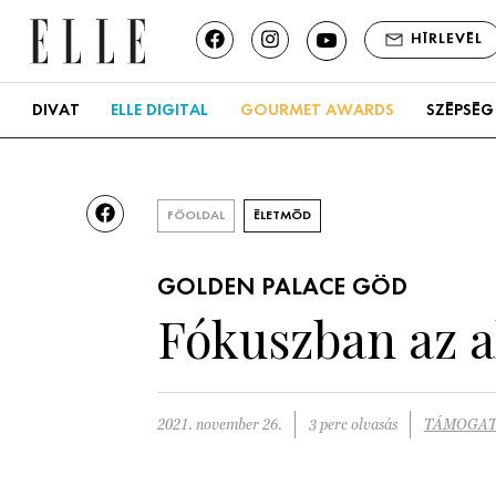
HÍRLEVÉL
DIVAT
ELLE DIGITAL
GOURMET AWARDS
SZÉPSÉG
FŐOLDAL
ÉLETMÓD
GOLDEN PALACE GÖD
Fókuszban az ak
2021. november 26.
3 perc olvasás
TÁMOGAT