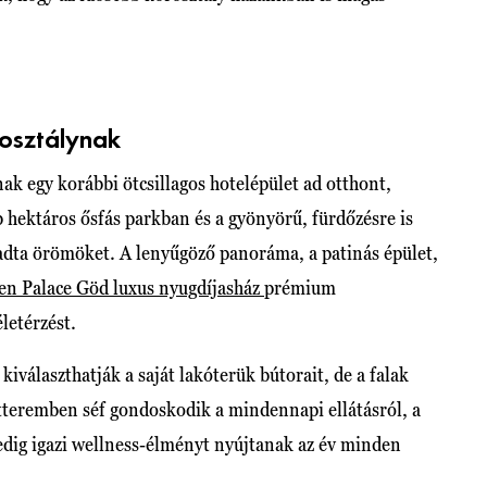
rosztálynak
k egy korábbi ötcsillagos hotelépület ad otthont,
hektáros ősfás parkban és a gyönyörű, fürdőzésre is
 adta örömöket. A lenyűgöző panoráma, a patinás épület,
en Palace Göd luxus nyugdíjasház
prémium
életérzést.
iválaszthatják a saját lakóterük bútorait, de a falak
z étteremben séf gondoskodik a mindennapi ellátásról, a
edig igazi wellness-élményt nyújtanak az év minden