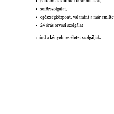
belföldi és külföldi kirándulások,
sofőrszolgálat,
egészségközpont, valamint a már említe
24 órás orvosi szolgálat
mind a kényelmes életet szolgálják.