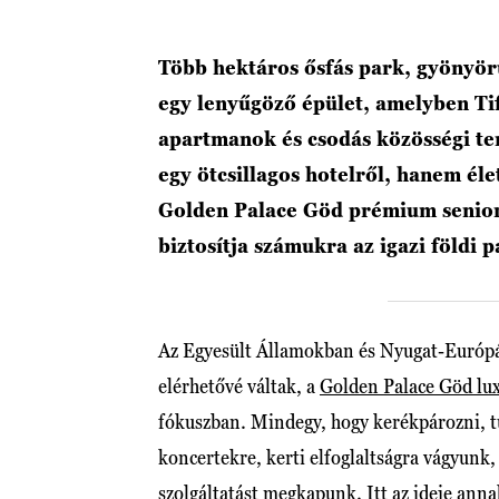
Több hektáros ősfás park, gyönyör
egy lenyűgöző épület, amelyben Ti
apartmanok és csodás közösségi ter
egy ötcsillagos hotelről, hanem éle
Golden Palace Göd prémium senior 
biztosítja számukra az igazi földi 
Az Egyesült Államokban és Nyugat-Európáb
elérhetővé váltak, a
Golden Palace Göd lu
fókuszban. Mindegy, hogy kerékpározni, tú
koncertekre, kerti elfoglaltságra vágyun
szolgáltatást megkapunk. Itt az ideje ann