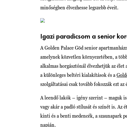
minőségben élvezhesse legszebb éveit.
Igazi paradicsom a senior ko
A Golden Palace Göd senior apartmanházna
amelynek közvetlen környezetében, a több 
alkalmas horgásztónál élvezhetjük az élet
a különleges beltéri kialakítások és a
Gold
szolgáltatásai csak tovább fokozzák ezt az 
A leendő lakók – igény szerint – maguk is k
vagy akár a padló stílusát és színét is. A
kinti és a benti medencék, a szaunapark p
napján.