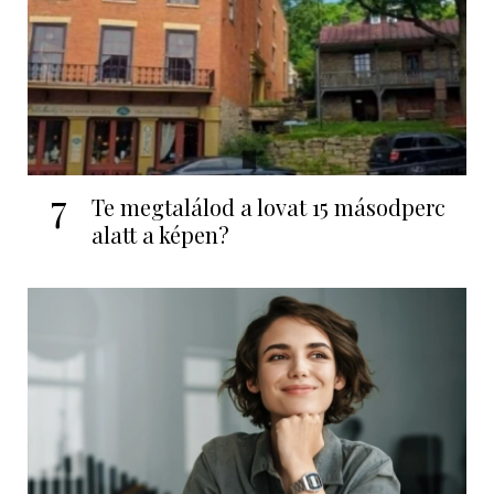
7
Te megtalálod a lovat 15 másodperc
alatt a képen?