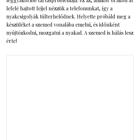
leggyakoribb tartásproblémája: ez az, amikor órákon át
lefelé hajtott fejjel nézzük a telefonunkat, így a
nyakcsigolyák túlterhelődnek. Helyette próbáld meg a
készüléket a szemed vonalába emelni, és időnként
nyújtózkodni, mozgatni a nyakad. A szemed is hálás lesz
érte!