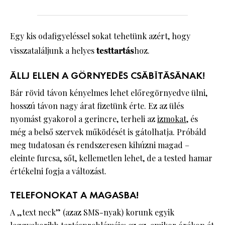
Egy kis odafigyeléssel sokat tehetünk azért, hogy
visszataláljunk a helyes
testtartás
hoz.
ÁLLJ ELLEN A GÖRNYEDÉS CSÁBÍTÁSÁNAK!
Bár rövid távon kényelmes lehet előregörnyedve ülni,
hosszú távon nagy árat fizetünk érte. Ez az ülés
nyomást gyakorol a gerincre, terheli az
izmokat
, és
még a belső szervek működését is gátolhatja. Próbáld
meg tudatosan és rendszeresen kihúzni magad –
eleinte furcsa, sőt, kellemetlen lehet, de a tested hamar
értékelni fogja a változást.
TELEFONOKAT A MAGASBA!
A „text neck” (azaz SMS-nyak) korunk egyik