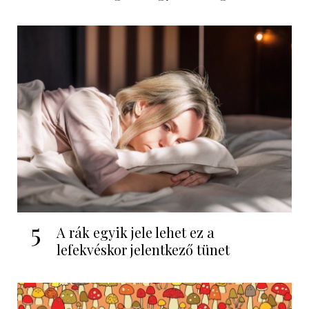
5
A rák egyik jele lehet ez a
lefekvéskor jelentkező tünet