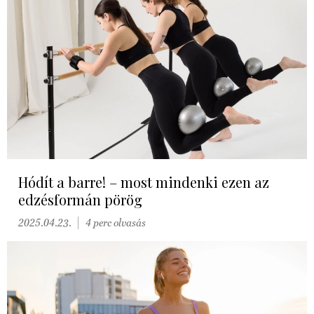
Hódít a barre! – most mindenki ezen az
edzésformán pörög
2025.04.23.
4 perc olvasás