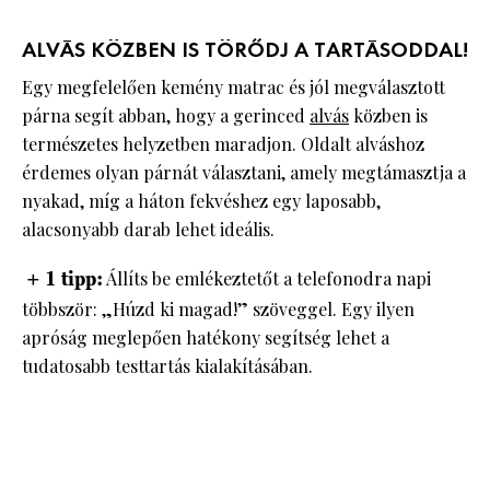
ALVÁS KÖZBEN IS TÖRŐDJ A TARTÁSODDAL!
Egy megfelelően kemény matrac és jól megválasztott
párna segít abban, hogy a gerinced
alvás
közben is
természetes helyzetben maradjon. Oldalt alváshoz
érdemes olyan párnát választani, amely megtámasztja a
nyakad, míg a háton fekvéshez egy laposabb,
alacsonyabb darab lehet ideális.
+ 1 tipp:
Állíts be emlékeztetőt a telefonodra napi
többször: „Húzd ki magad!” szöveggel. Egy ilyen
apróság meglepően hatékony segítség lehet a
tudatosabb testtartás kialakításában.