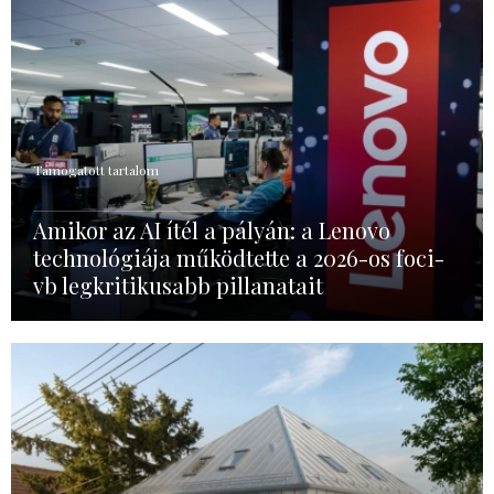
Támogatott tartalom
Amikor az AI ítél a pályán: a Lenovo
technológiája működtette a 2026-os foci-
vb legkritikusabb pillanatait