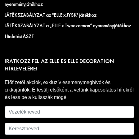
nyereményjátékhoz
JÁTÉKSZABÁLYZAT az "ELLE x JYSK" játékhoz
JÁTÉKSZABÁLYZAT a „ELLE x Tweezerman” nyereményjátékhoz
Hirdetési ÁSZF
IRATKOZZ FEL AZ ELLE ÉS ELLE DECORATION
HÍRLEVELÉRE!
Előfizetői akciók, exkluzív eseménymeghívók és
cikkajánlók. Értesülj elsőként a velünk kapcsolatos hírekről
és less be a kulisszák mögé!