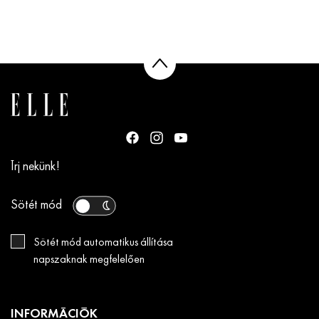
Írj nekünk!
Sötét mód
Sötét mód automatikus állítása
napszaknak megfelelően
INFORMÁCIÓK