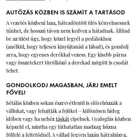
AUTÓZÁS KÖZBEN IS SZÁMÍT A TARTÁSOD
A vezetés közbeni laza, hátradöntött ülés kényelmesnek
tűnhet, de hosszú távon nem kedvez a hátadnak. Állítsd
be az ülést úgy, hogy közel legyél a pedálokhoz
(anélkül, hogy teljesen kinyújtanád a lábad), és gondolj
arra, hogy egyenes derékkal vezess. Egy kisebb párna
vagy összetekert törölköző a derekad mögött is csodát
tehet.
GONDOLKODJ MAGASBAN, JÁRJ EMELT
FŐVEL!
Sétálás közben sokan észrevétlenül is előrehúzzák a
vállukat, vagy lehajtják a fejüket – különösen hideg
időben vagy ha nehéz
táskát
cipelnek. Gyaloglás közben
képzeld el, mintha egy láthatatlan madzag húzna
fölfelé a fejtetődnél. A vállad legyen lazán hátrahúzva,