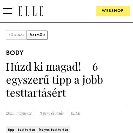
WEBSHOP
DIVAT
FŐOLDAL
ÉLETMÓD
ELLE DIGITAL
BODY
GOURMET AWARDS
Húzd ki magad! – 6
SZÉPSÉG
egyszerű tipp a jobb
KULTÚRA
testtartásért
PSZICHÉ
2025. május 02.
3 perc olvasás
ELLE
ÉLETMÓD
PÁRKAPCSOLAT
tipp
testtartás
helyes testtartás