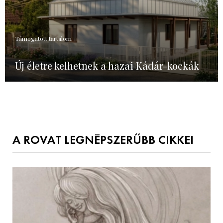
Támogatott tartalom
Új életre kelhetnek a hazai Kádár-kockák
A ROVAT LEGNÉPSZERŰBB CIKKEI