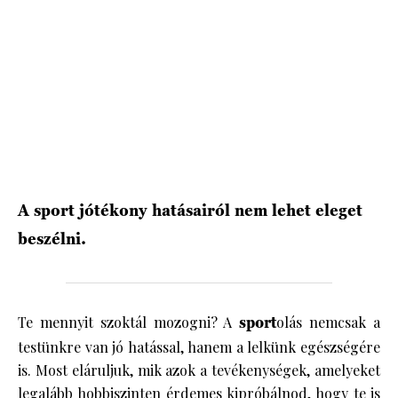
HÍRLEVÉL
A sport jótékony hatásairól nem lehet eleget
beszélni.
Te mennyit szoktál mozogni? A
sport
olás nemcsak a
testünkre van jó hatással, hanem a lelkünk egészségére
is. Most eláruljuk, mik azok a tevékenységek, amelyeket
legalább hobbiszinten érdemes kipróbálnod, hogy te is