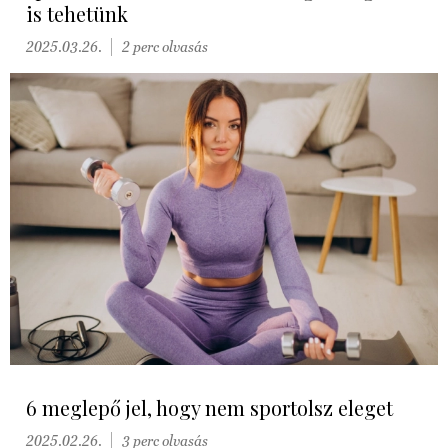
is tehetünk
2025.03.26.
2 perc olvasás
6 meglepő jel, hogy nem sportolsz eleget
2025.02.26.
3 perc olvasás