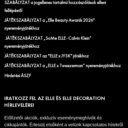
SZABÁLYZAT a jogellenes tartalmú hozzászólások elleni
fellépésről
JÁTÉKSZABÁLYZAT a „Elle Beauty Awards 2026"
nyereményjátékhoz
JÁTÉKSZABÁLYZAT „SoMe ELLE - Calvin Klein”
nyereményjátékhoz
JÁTÉKSZABÁLYZAT az "ELLE x JYSK" játékhoz
JÁTÉKSZABÁLYZAT a „ELLE x Tweezerman” nyereményjátékhoz
Hirdetési ÁSZF
IRATKOZZ FEL AZ ELLE ÉS ELLE DECORATION
HÍRLEVELÉRE!
Előfizetői akciók, exkluzív eseménymeghívók és
cikkajánlók. Értesülj elsőként a velünk kapcsolatos hírekről