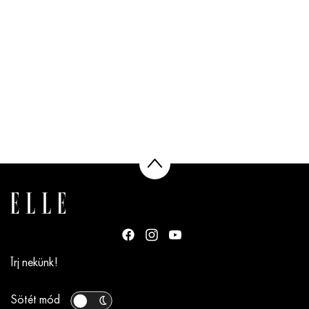
Írj nekünk!
Sötét mód