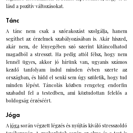
lásd a pozitív változásokat.
Tánc
A tánc nem csak a szórakozást szolgálja, hanem
segíthet az érzelmek szabályozásában is. Akár hiszed,
akár nem, de lényegében szó szerint kitáncolhatod
magadból a stresszt. Ha pedig attól félsz, hogy nem
lennél ügyes, akkor jó hírünk van, ugyanis számos
kezdő tanfolyam indul minden évben szerte az
országban, és hidd el senki sem úgy születik, hogy tud
minden lépést. Táncolás közben rengeteg endorfin
szabadul fel a testedben, ami köztudottan felelős a
boldogság érzéséért.
Jóga
A
jóga
során végzett légzés és nyújtás kiváló stresszoldó