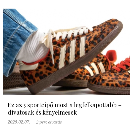
Ez az 5 sportcipő most a legfelkapottabb –
divatosak és kényelmesek
2025.02.07.
3 perc olvasás