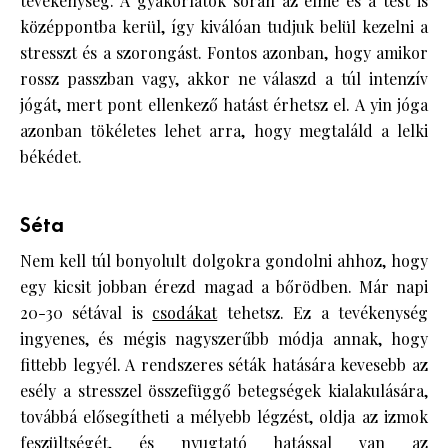
tevékenység. A gyakorlatok során az elme és a test is
középpontba kerül, így kiválóan tudjuk belül kezelni a
stresszt és a szorongást. Fontos azonban, hogy amikor
rossz passzban vagy, akkor ne válaszd a túl intenzív
jógát, mert pont ellenkező hatást érhetsz el. A yin jóga
azonban tökéletes lehet arra, hogy megtaláld a lelki
békédet.
Séta
Nem kell túl bonyolult dolgokra gondolni ahhoz, hogy
egy kicsit jobban érezd magad a bőrödben. Már napi
20-30 sétával is
csodákat
tehetsz. Ez a tevékenység
ingyenes, és mégis nagyszerűbb módja annak, hogy
fittebb legyél. A rendszeres séták hatására kevesebb az
esély a stresszel összefüggő betegségek kialakulására,
továbbá elősegítheti a mélyebb légzést, oldja az izmok
feszültségét, és nyugtató hatással van az