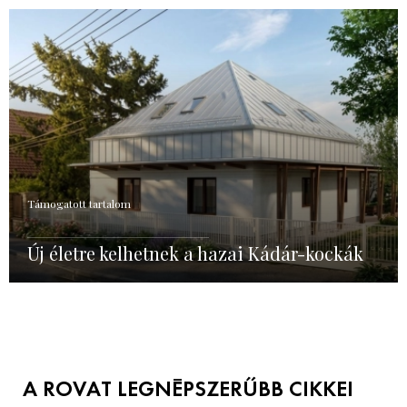
Támogatott tartalom
Új életre kelhetnek a hazai Kádár-kockák
A ROVAT LEGNÉPSZERŰBB CIKKEI