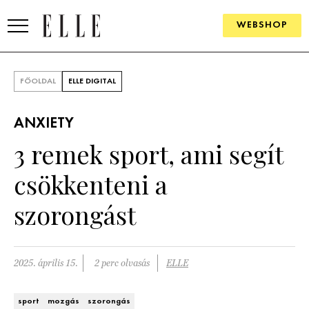
WEBSHOP
DIVAT
FŐOLDAL
ELLE DIGITAL
ELLE DIGITAL
ANXIETY
GOURMET AWARDS
3 remek sport, ami segít
SZÉPSÉG
csökkenteni a
KULTÚRA
szorongást
PSZICHÉ
2025. április 15.
2 perc olvasás
ELLE
ÉLETMÓD
PÁRKAPCSOLAT
sport
mozgás
szorongás