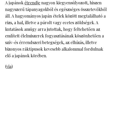
A japánok
étrendje
nagyon kiegyensúlyozott, hiszen
nagyszerű tápanyagokból és egészséges összetevőkből
áll. A hagyományos japán ételek között megtalálható a
rizs, a hal, illetve a párolt vagy ecetes zöldségek. A
kutatások amúgy arra jutottak, hogy feltehetően az
említett élelmiszerek fogyasztásának köszönhetően a
szív-és érrendszeri betegségek, az elhízás, illetve
bizonyos ráktípusok kevesebb alkalommal fordulnak
elő a japánok körében.
(
via
)