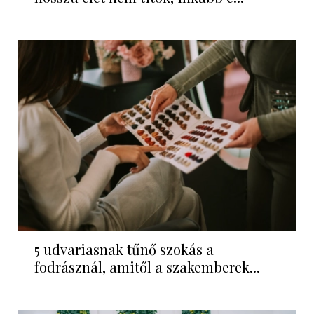
5 udvariasnak tűnő szokás a
fodrásznál, amitől a szakemberek...