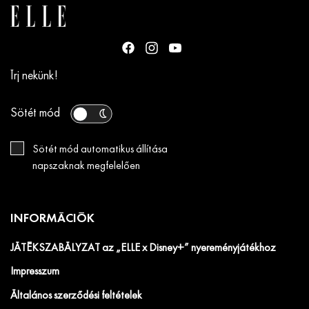
Írj nekünk!
Sötét mód
Sötét mód automatikus állítása
napszaknak megfelelően
INFORMÁCIÓK
JÁTÉKSZABÁLYZAT az „ELLE x Disney+” nyereményjátékhoz
Impresszum
Általános szerződési feltételek