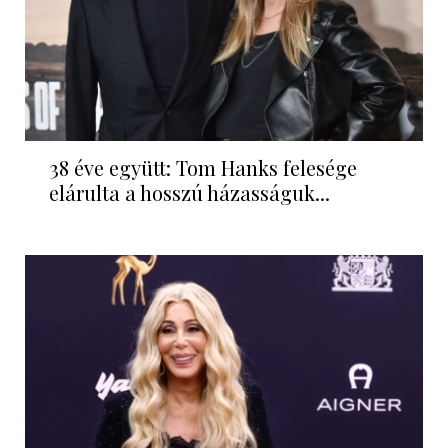
38 éve együtt: Tom Hanks felesége
elárulta a hosszú házasságuk...