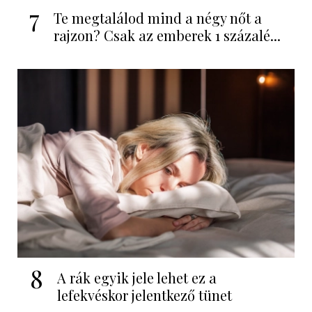
7
Te megtalálod mind a négy nőt a
rajzon? Csak az emberek 1 százalé...
8
A rák egyik jele lehet ez a
lefekvéskor jelentkező tünet