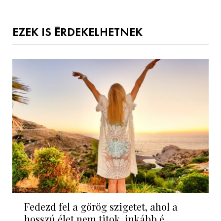
EZEK IS ÉRDEKELHETNEK
Fedezd fel a görög szigetet, ahol a
hosszú élet nem titok, inkább é...