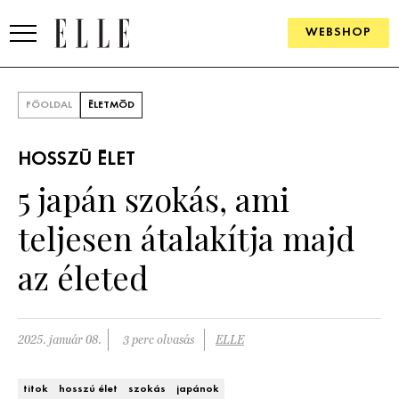
WEBSHOP
DIVAT
FŐOLDAL
ÉLETMÓD
ELLE DIGITAL
HOSSZÚ ÉLET
GOURMET AWARDS
5 japán szokás, ami
SZÉPSÉG
teljesen átalakítja majd
KULTÚRA
az életed
PSZICHÉ
2025. január 08.
3 perc olvasás
ELLE
ÉLETMÓD
PÁRKAPCSOLAT
titok
hosszú élet
szokás
japánok