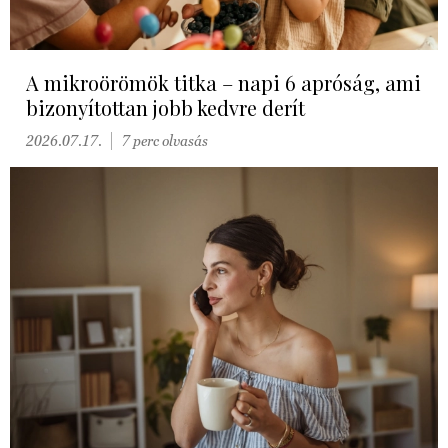
A mikroörömök titka – napi 6 apróság, ami
bizonyítottan jobb kedvre derít
2026.07.17.
7 perc olvasás