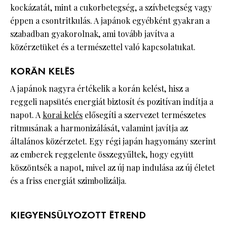
kockázatát, mint a cukorbetegség, a szívbetegség vagy
éppen a csontritkulás. A japánok egyébként gyakran a
szabadban gyakorolnak, ami tovább javítva a
közérzetüket és a természettel való kapcsolatukat.
KORÁN KELÉS
A japánok nagyra értékelik a korán kelést, hisz a
reggeli napsütés energiát biztosít és pozitívan indítja a
napot. A
korai kelés
elősegíti a szervezet természetes
ritmusának a harmonizálását, valamint javítja az
általános közérzetet. Egy régi japán hagyomány szerint
az emberek reggelente összegyűltek, hogy együtt
köszöntsék a napot, mivel az új nap indulása az új életet
és a friss energiát szimbolizálja.
KIEGYENSÚLYOZOTT ÉTREND