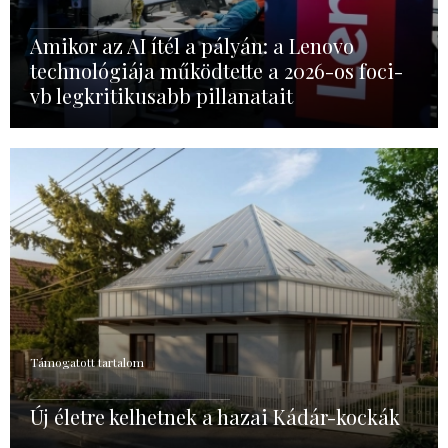
Amikor az AI ítél a pályán: a Lenovo
technológiája működtette a 2026-os foci-
vb legkritikusabb pillanatait
Támogatott tartalom
Új életre kelhetnek a hazai Kádár-kockák