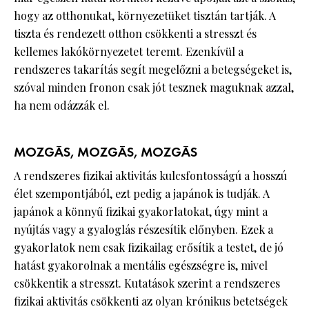
hogy az otthonukat, környezetüket tisztán tartják. A
tiszta és rendezett otthon csökkenti a stresszt és
kellemes lakókörnyezetet teremt. Ezenkívül a
rendszeres takarítás segít megelőzni a betegségeket is,
szóval minden fronon csak jót tesznek maguknak azzal,
ha nem odázzák el.
MOZGÁS, MOZGÁS, MOZGÁS
A rendszeres fizikai aktivitás kulcsfontosságú a hosszú
élet szempontjából, ezt pedig a japánok is tudják. A
japánok a könnyű fizikai gyakorlatokat, úgy mint a
nyújtás vagy a gyaloglás részesítik előnyben. Ezek a
gyakorlatok nem csak fizikailag erősítik a testet, de jó
hatást gyakorolnak a mentális egészségre is, mivel
csökkentik a stresszt. Kutatások szerint a rendszeres
fizikai aktivitás csökkenti az olyan krónikus betetségek