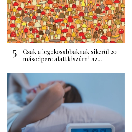
5
Csak a legokosabbaknak sikerül 20
másodperc alatt kiszúrni az...