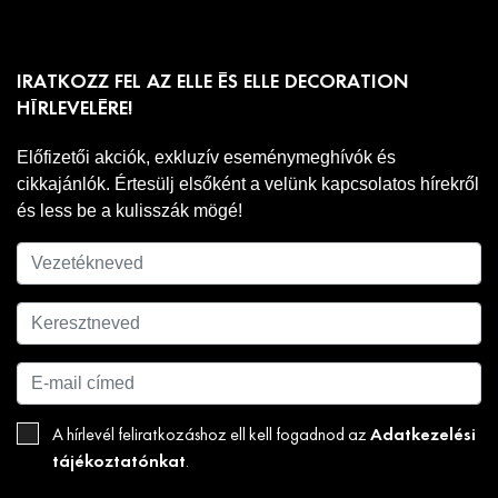
IRATKOZZ FEL AZ ELLE ÉS ELLE DECORATION
HÍRLEVELÉRE!
Előfizetői akciók, exkluzív eseménymeghívók és
cikkajánlók. Értesülj elsőként a velünk kapcsolatos hírekről
és less be a kulisszák mögé!
Adatkezelési
A hírlevél feliratkozáshoz ell kell fogadnod az
tájékoztatónkat
.