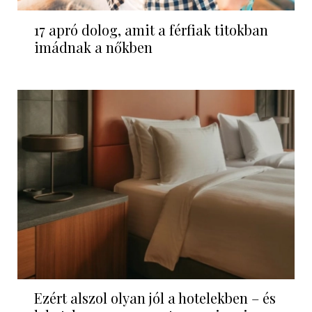
17 apró dolog, amit a férfiak titokban
imádnak a nőkben
Ezért alszol olyan jól a hotelekben – és