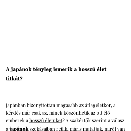
HÍRLEVÉL
A japánok tényleg ismerik a hosszú élet
titkát?
Japánban bizonyítottan magasabb az átlagéletkor, a
kérdés már csak az, minek köszönhetik az ott élő
emberek a
hosszú életüket
? A szakértők szerint a válasz
a
japánok
szokásaiban rejlik, máris mutatjuk, miről van