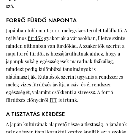
szó.
FORRÓ FÜRDŐ NAPONTA
Japánban több mint 3000 melegvizes terület található. A
nyilvános
fürdők
gyakoriak a városokban, illetve szinte
minden otthonban van fürdőkád. A szakértők szerint a
napi forró fürdők is hozzájárulhatnak ahhoz, hogy a
japánpk sokáig egészségesek maradnak fizikailag,
mindezt pedig különböző tanulmányok is
alátámasztják. Kutatások szerint ugyanis a rendszeres
meleg vizes fürdőzés javítja a szív-és érrendszer
egészségét, valamint csökkenti a streessz. A forró
fürdőzés előnyeiről
ITT
is írtunk.
A TISZTATÁS KÉRDÉSE
A japán kultúrának alapvető része a tisztaság. A japánok
már egészen fiatal koruktól kezdve ápolják azt a szokás,