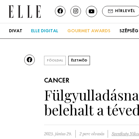
HÍRLEVÉL
DIVAT
ELLE DIGITAL
GOURMET AWARDS
SZÉPSÉG
FŐOLDAL
ÉLETMÓD
CANCER
Fülgyulladásnak
belehalt a téve
2023. június 29.
2 perc olvasás
Szentkuty Nikol