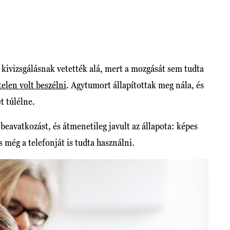
 kivizsgálásnak vetették alá, mert a mozgását sem tudta
telen volt beszélni
. Agytumort állapítottak meg nála, és
t túlélne.
 beavatkozást, és átmenetileg javult az állapota: képes
s még a telefonját is tudta használni.