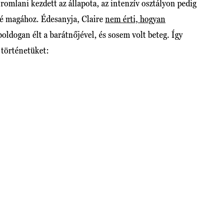
mlani kezdett az állapota, az intenzív osztályon pedig
bbé magához. Édesanyja, Claire
nem érti, hogyan
 boldogan élt a barátnőjével, és sosem volt beteg. Így
a történetüket: