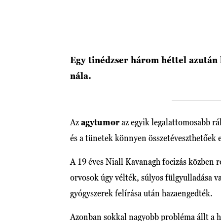
Egy tinédzser három héttel azután 
nála.
Az
agytumor
az egyik legalattomosabb rák
és a tünetek könnyen összetéveszthetőek 
A 19 éves Niall Kavanagh focizás közben ros
orvosok úgy vélték, súlyos fülgyulladása 
gyógyszerek felírása után hazaengedték.
Azonban sokkal nagyobb probléma állt a h