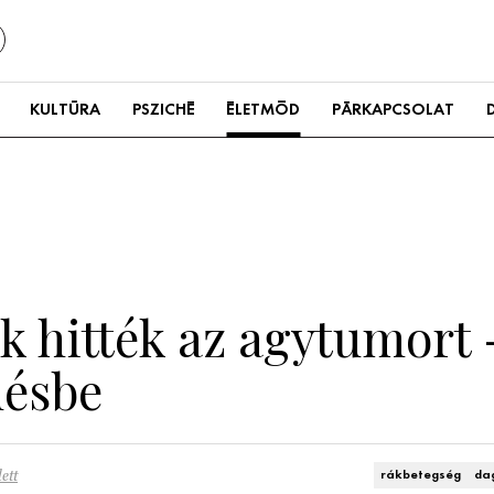
KULTÚRA
PSZICHÉ
ÉLETMÓD
PÁRKAPCSOLAT
 hitték az agytumort -
désbe
ett
rákbetegség
da