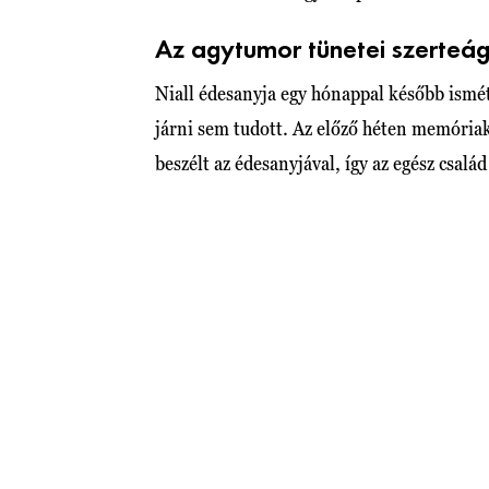
Az agytumor tünetei szerteá
Niall édesanyja egy hónappal később ismét 
járni sem tudott. Az előző héten memóriak
beszélt az édesanyjával, így az egész csalá