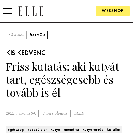
WEBSHOP
DIVAT
FŐOLDAL
ÉLETMÓD
ELLE DIGITAL
KIS KEDVENC
GOURMET AWARDS
Friss kutatás: aki kutyát
SZÉPSÉG
tart, egészségesebb és
KULTÚRA
tovább is él
PSZICHÉ
2022. március 04.
3 perc olvasás
ELLE
ÉLETMÓD
PÁRKAPCSOLAT
egészség
hosszú élet
kutya
memória
kutyatartás
kis állat