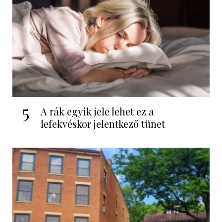
5
A rák egyik jele lehet ez a
lefekvéskor jelentkező tünet