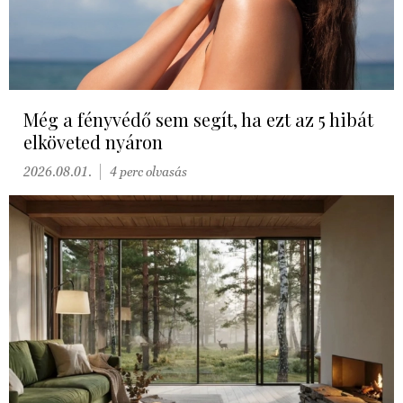
Még a fényvédő sem segít, ha ezt az 5 hibát
elköveted nyáron
2026.08.01.
4 perc olvasás