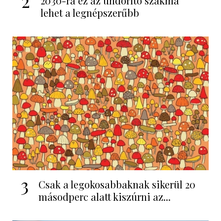
2
2030-ra ez az undorító szakma
lehet a legnépszerűbb
3
Csak a legokosabbaknak sikerül 20
másodperc alatt kiszúrni az...