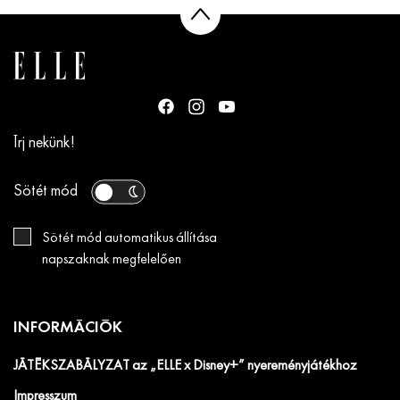
Írj nekünk!
Sötét mód
Sötét mód automatikus állítása
napszaknak megfelelően
INFORMÁCIÓK
JÁTÉKSZABÁLYZAT az „ELLE x Disney+” nyereményjátékhoz
Impresszum