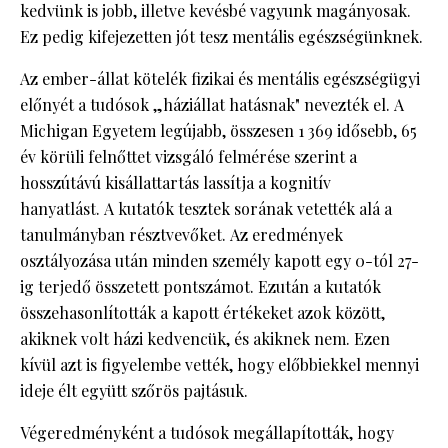
kedvünk is jobb, illetve kevésbé vagyunk magányosak.
Ez pedig kifejezetten jót tesz mentális egészségünknek.
Az ember-állat kötelék fizikai és mentális egészségügyi
előnyét a tudósok „háziállat hatásnak" nevezték el. A
Michigan Egyetem legújabb, összesen 1 369 idősebb, 65
év körüli felnőttet vizsgáló felmérése szerint a
hosszútávú kisállattartás lassítja a kognitív
hanyatlást. A kutatók tesztek sorának vetették alá a
tanulmányban résztvevőket. Az eredmények
osztályozása után minden személy kapott egy 0-tól 27-
ig terjedő összetett pontszámot. Ezután a kutatók
összehasonlították a kapott értékeket azok között,
akiknek volt házi kedvencük, és akiknek nem. Ezen
kívül azt is figyelembe vették, hogy előbbiekkel mennyi
ideje élt együtt szőrös pajtásuk.
Végeredményként a tudósok megállapították, hogy