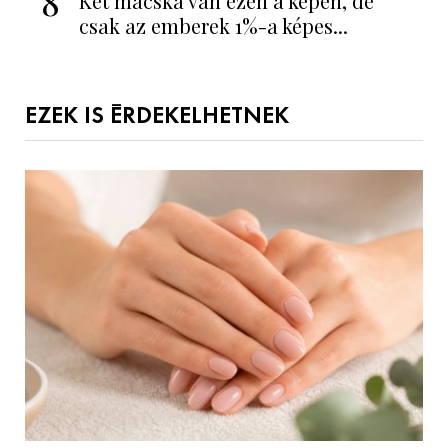
8
Két macska van ezen a képen, de
csak az emberek 1%-a képes...
EZEK IS ÉRDEKELHETNEK