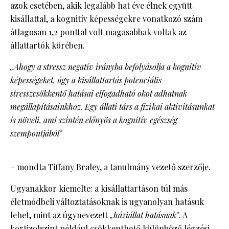
azok esetében, akik legalább hat éve élnek együtt
kisállattal, a kognitív képességekre vonatkozó szám
átlagosan 1,2 ponttal volt magasabbak voltak az
állattartók körében.
„Ahogy a stressz negatív irányba befolyásolja a kognitív
képességeket, úgy a kisállattartás potenciális
stresszcsökkentő hatásai elfogadható okot adhatnak
megállapításainkhoz. Egy állati társ a fizikai aktivitásunkat
is növeli, ami szintén előnyös a kognitív egészség
szempontjából"
– mondta Tiffany Braley, a tanulmány vezető szerzője.
Ugyanakkor kiemelte: a kisállattartáson túl más
életmódbeli változtatásoknak is ugyanolyan hatásuk
lehet, mint az úgynevezett
„háziállat hatásnak"
. A
kortizolszint például csökkenthető különböző légzési