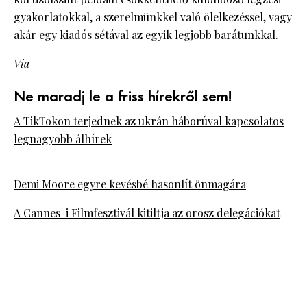
gyakorlatokkal, a szerelmünkkel való ölelkezéssel, vagy
akár egy kiadós sétával az egyik legjobb barátunkkal.
Via
Ne maradj le a friss hírekről sem!
A TikTokon terjednek az ukrán háborúval kapcsolatos
legnagyobb álhírek
Demi Moore egyre kevésbé hasonlít önmagára
A Cannes-i Filmfesztivál kitiltja az orosz delegációkat