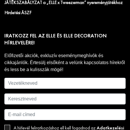
JÁTÉKSZABÁLYZAT a „ELLE x Tweezerman” nyereményjátékhoz
Hirdetési ÁSZF
IRATKOZZ FEL AZ ELLE ÉS ELLE DECORATION
HÍRLEVELÉRE!
Előfizetői akciók, exkluzív eseménymeghívók és
cikkajánlók. Értesülj elsőként a velünk kapcsolatos hírekről
és less be a kulisszák mögé!
Adatkezelési
A hírlevél feliratkozáshoz ell kell fogadnod az