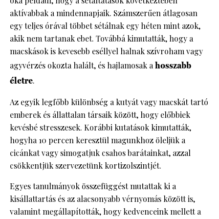
oka például, hogy a sétáltatások következtében
aktívabbak a mindennapjaik. Számszerűen átlagosan
egy teljes órával többet sétálnak egy héten mint azok,
akik nem tartanak ebet. Továbbá kimutatták, hogy a
macskások is kevesebb eséllyel halnak szívroham vagy
agyvérzés okozta halált, és hajlamosak a
hosszabb
életre
.
Az egyik legfőbb különbség a kutyát vagy macskát tartó
emberek és állattalan társaik között, hogy előbbiek
kevésbé stresszesek. Korábbi kutatások kimutatták,
hogyha 10 percen keresztül magunkhoz öleljük a
cicánkat vagy simogatjuk csahos barátainkat, azzal
csökkentjük szervezetünk kortizolszintjét.
Egyes tanulmányok összefüggést mutattak ki a
kisállattartás és az alacsonyabb vérnyomás között is,
valamint megállapították, hogy kedvenceink mellett a