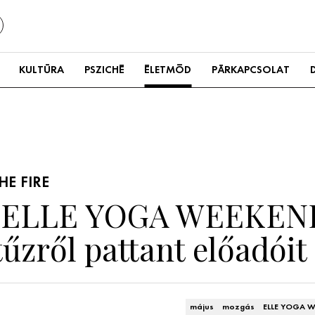
KULTÚRA
PSZICHÉ
ÉLETMÓD
PÁRKAPCSOLAT
HE FIRE
z ELLE YOGA WEEKEN
űzről pattant előadóit
május
mozgás
ELLE YOGA 