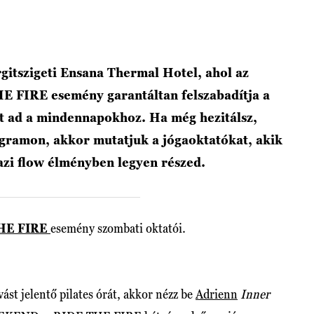
gitszigeti Ensana Thermal Hotel, ahol az
IRE esemény garantáltan felszabadítja a
át ad a mindennapokhoz. Ha még hezitálsz,
gramon, akkor mutatjuk a jógaoktatókat, akik
azi flow élményben legyen részed.
HE FIRE
esemény szombati oktatói.
vást jelentő pilates órát, akkor nézz be
Adrienn
Inner