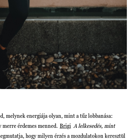
ed, melynek energiája olyan, mint a tűz lobbanása:
hogy merre érdemes menned.
Brigi
A lelkesedés, mint
egmutatja, hogy milyen érzés a mozdulatokon keresztül