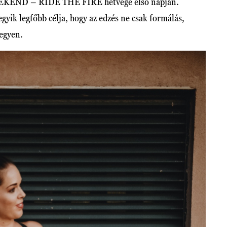
EKEND – RIDE THE FIRE hétvége első napján.
ik legfőbb célja, hogy az edzés ne csak formálás,
legyen.