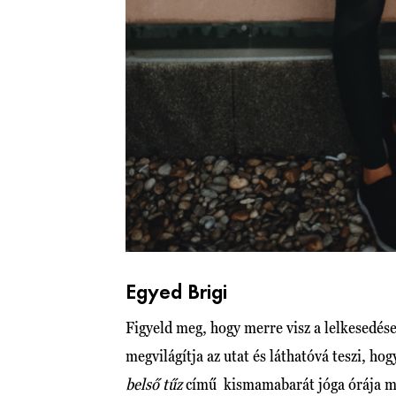
Egyed Brigi
Figyeld meg, hogy merre visz a lelkesedés
megvilágítja az utat és láthatóvá teszi, 
belső tűz
című kismamabarát jóga órája m