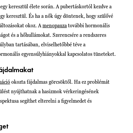
gy keresztül élete során. A pubertáskortól kezdve a
gy keresztül. És ha a nők úgy döntenek, hogy szülővé
változásokat okoz. A
menopauza
további hormonális
nságot és a hőhullámokat. Szerencsére a rendszeres
lyban tartásában, elviselhetőbbé téve a
ormonális egyensúlyhiányokkal kapcsolatos tüneteket.
fájdalmakat
uáció
okozta fájdalmas görcsöktől. Ha ez problémát
ülést nyújthatnak a hasizmok vérkeringésének
aspektusa segíthet elterelni a figyelmedet és
get