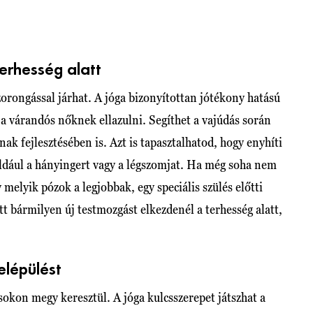
terhesség alatt
orongással járhat. A jóga bizonyítottan jótékony hatású
t a várandós nőknek ellazulni. Segíthet a vajúdás során
k fejlesztésében is. Azt is tapasztalhatod, hogy enyhíti
például a hányingert vagy a légszomjat. Ha még soha nem
melyik pózok a legjobbak, egy speciális szülés előtti
t bármilyen új testmozgást elkezdenél a terhesség alatt,
felépülést
ásokon megy keresztül. A jóga kulcsszerepet játszhat a