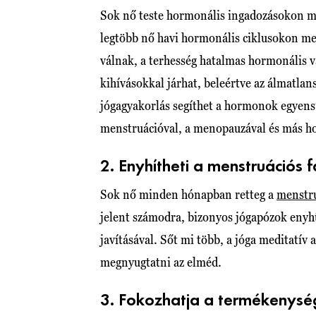
Sok nő teste hormonális ingadozásokon me
legtöbb nő havi hormonális ciklusokon me
válnak, a terhesség hatalmas hormonális 
kihívásokkal járhat, beleértve az álmatla
jógagyakorlás segíthet a hormonok egyensú
menstruációval, a menopauzával és más h
2. Enyhítheti a menstruációs 
Sok nő minden hónapban retteg a
menstr
jelent számodra, bizonyos jógapózok enyh
javításával. Sőt mi több, a jóga meditatív 
megnyugtatni az elméd.
3. Fokozhatja a termékenysé