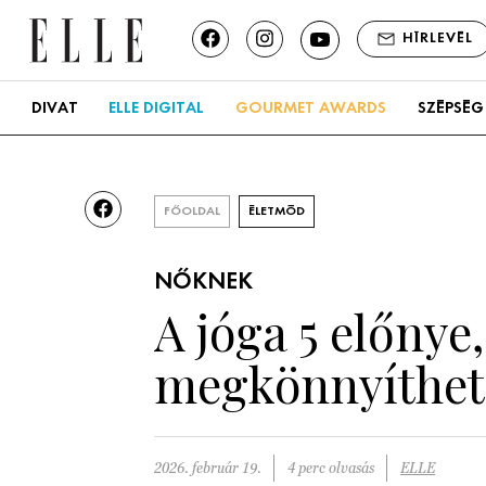
HÍRLEVÉL
DIVAT
ELLE DIGITAL
GOURMET AWARDS
SZÉPSÉG
FŐOLDAL
ÉLETMÓD
NŐKNEK
A jóga 5 előnye
megkönnyíthet
2026. február 19.
4 perc olvasás
ELLE