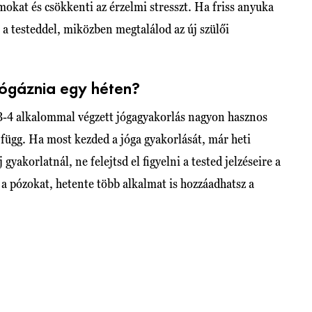
zmokat és csökkenti az érzelmi stresszt. Ha friss anyuka
i a testeddel, miközben megtalálod az új szülői
jógáznia egy héten?
3-4 alkalommal végzett jógagyakorlás nagyon hasznos
 függ. Ha most kezded a jóga gyakorlását, már heti
yakorlatnál, ne felejtsd el figyelni a tested jelzéseire a
a pózokat, hetente több alkalmat is hozzáadhatsz a