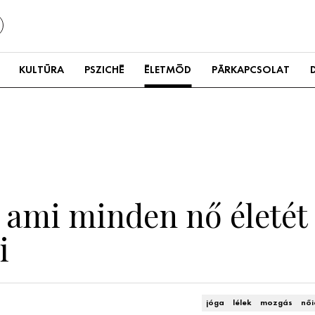
KULTÚRA
PSZICHÉ
ÉLETMÓD
PÁRKAPCSOLAT
, ami minden nő életét
i
jóga
lélek
mozgás
női