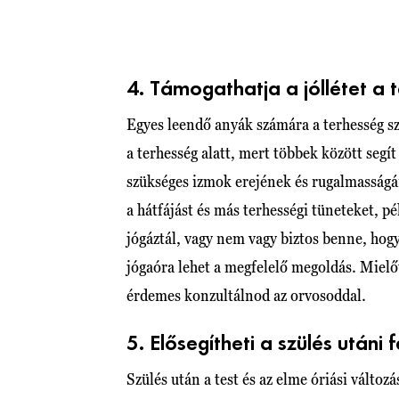
4. Támogathatja a jóllétet a 
Egyes leendő anyák számára a terhesség sz
a terhesség alatt, mert többek között segí
szükséges izmok erejének és rugalmasságána
a hátfájást és más terhességi tüneteket, 
jógáztál, vagy nem vagy biztos benne, hogy 
jógaóra lehet a megfelelő megoldás. Mielőt
érdemes konzultálnod az orvosoddal.
5. Elősegítheti a szülés utáni 
Szülés után a test és az elme óriási változ