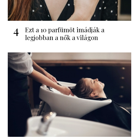
4
Ezt a 10 parfümöt imádják a
legjobban a nők a világon