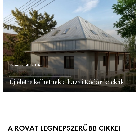
Támogatott tartalom
Új életre kelhetnek a hazai Kádár-kockák
A ROVAT LEGNÉPSZERŰBB CIKKEI