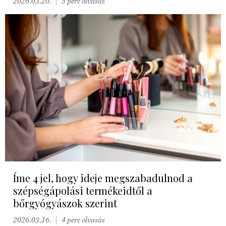
2026.03.20.
5 perc olvasás
Íme 4 jel, hogy ideje megszabadulnod a
szépségápolási termékeidtől a
bőrgyógyászok szerint
2026.03.16.
4 perc olvasás