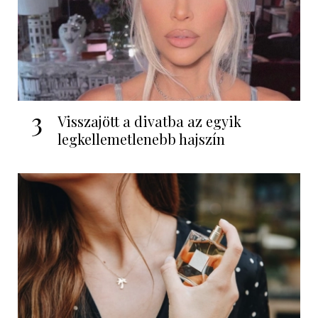
3
Visszajött a divatba az egyik
legkellemetlenebb hajszín