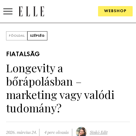
WEBSHOP
DIVAT
FŐOLDAL
SZÉPSÉG
ELLE DIGITAL
FIATALSÁG
GOURMET AWARDS
Longevity a
SZÉPSÉG
bőrápolásban –
KULTÚRA
marketing vagy valódi
PSZICHÉ
tudomány?
ÉLETMÓD
PÁRKAPCSOLAT
2026. március 24.
4 perc olvasás
Sinkó Edit