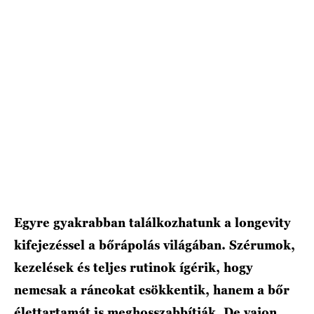
HÍRLEVÉL
Egyre gyakrabban találkozhatunk a longevity
kifejezéssel a bőrápolás világában. Szérumok,
kezelések és teljes rutinok ígérik, hogy
nemcsak a ráncokat csökkentik, hanem a bőr
élettartamát is meghosszabbítják. De vajon