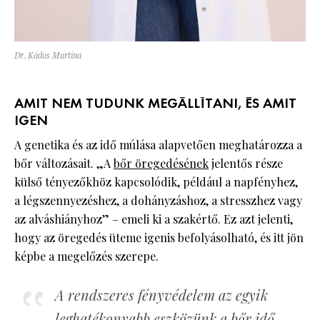
Dr. Kádas Martina
AMIT NEM TUDUNK MEGÁLLÍTANI, ÉS AMIT
IGEN
A genetika és az idő múlása alapvetően meghatározza a
bőr változásait. „A
bőr öregedésének
jelentős része
külső tényezőkhöz kapcsolódik, például a napfényhez,
a légszennyezéshez, a dohányzáshoz, a stresszhez vagy
az alváshiányhoz” – emeli ki a szakértő. Ez azt jelenti,
hogy az öregedés üteme igenis befolyásolható, és itt jön
képbe a megelőzés szerepe.
A rendszeres fényvédelem az egyik
leghatékonyabb eszközünk a bőr idő