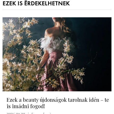
EZEK IS ÉRDEKELHETNEK
Ezek a beauty újdonságok tarolnak idén – te
is imádni fogod!