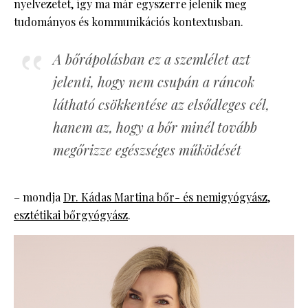
nyelvezetet, így ma már egyszerre jelenik meg
tudományos és kommunikációs kontextusban.
A bőrápolásban ez a szemlélet azt
jelenti, hogy nem csupán a ráncok
látható csökkentése az elsődleges cél,
hanem az, hogy a bőr minél tovább
megőrizze egészséges működését
– mondja
Dr. Kádas Martina bőr- és nemigyógyász,
esztétikai bőrgyógyász
.