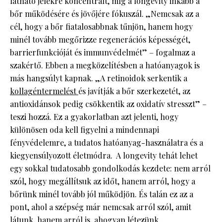
látható jelekre koncentrált, míg a longevity inkább a
bőr működésére és jövőjére fókuszál. „Nemcsak az a
cél, hogy a bőr fiatalosabbnak tűnjön, hanem hogy
minél tovább megőrizze regenerációs képességét,
barrierfunkcióját és immunvédelmét” – fogalmaz a
szakértő. Ebben a megközelítésben a hatóanyagok is
más hangsúlyt kapnak. „A retinoidok serkentik a
kollagéntermelést
és javítják a bőr szerkezetét, az
antioxidánsok pedig csökkentik az oxidatív stresszt” –
teszi hozzá. Ez a gyakorlatban azt jelenti, hogy
különösen oda kell figyelni a mindennapi
fényvédelemre, a tudatos hatóanyag-használatra és a
kiegyensúlyozott életmódra. A longevity tehát lehet
egy sokkal tudatosabb gondolkodás kezdete: nem arról
szól, hogy megállítsuk az időt, hanem arról, hogy a
bőrünk minél tovább jól működjön. És talán ez az a
pont, ahol a szépség már nemcsak arról szól, amit
látunk, hanem arról is, ahogyan létezünk.