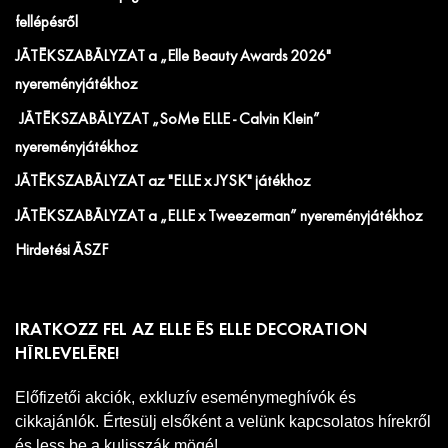
fellépésről
JÁTÉKSZABÁLYZAT a „Elle Beauty Awards 2026"
nyereményjátékhoz
JÁTÉKSZABÁLYZAT „SoMe ELLE - Calvin Klein”
nyereményjátékhoz
JÁTÉKSZABÁLYZAT az "ELLE x JYSK" játékhoz
JÁTÉKSZABÁLYZAT a „ELLE x Tweezerman” nyereményjátékhoz
Hirdetési ÁSZF
IRATKOZZ FEL AZ ELLE ÉS ELLE DECORATION
HÍRLEVELÉRE!
Előfizetői akciók, exkluzív eseménymeghívók és
cikkajánlók. Értesülj elsőként a velünk kapcsolatos hírekről
és less be a kulisszák mögé!