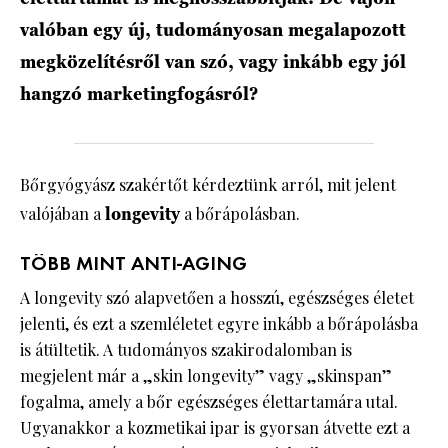
valóban egy új, tudományosan megalapozott
megközelítésről van szó, vagy inkább egy jól
hangzó marketingfogásról?
Bőrgyógyász szakértőt kérdeztünk arról, mit jelent
valójában a
longevity
a bőrápolásban.
TÖBB MINT ANTI-AGING
A longevity szó alapvetően a hosszú, egészséges életet
jelenti, és ezt a szemléletet egyre inkább a bőrápolásba
is átültetik. A tudományos szakirodalomban is
megjelent már a „skin longevity” vagy „skinspan”
fogalma, amely a bőr egészséges élettartamára utal.
Ugyanakkor a kozmetikai ipar is gyorsan átvette ezt a