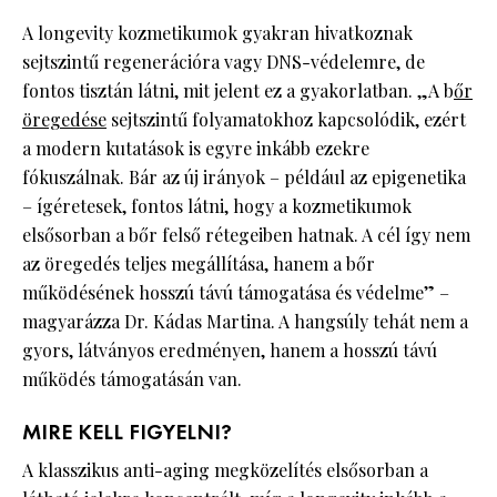
A longevity kozmetikumok gyakran hivatkoznak
sejtszintű regenerációra vagy DNS-védelemre, de
fontos tisztán látni, mit jelent ez a gyakorlatban. „A b
őr
öregedése
sejtszintű folyamatokhoz kapcsolódik, ezért
a modern kutatások is egyre inkább ezekre
fókuszálnak. Bár az új irányok – például az epigenetika
– ígéretesek, fontos látni, hogy a kozmetikumok
elsősorban a bőr felső rétegeiben hatnak. A cél így nem
az öregedés teljes megállítása, hanem a bőr
működésének hosszú távú támogatása és védelme” –
magyarázza Dr. Kádas Martina. A hangsúly tehát nem a
gyors, látványos eredményen, hanem a hosszú távú
működés támogatásán van.
MIRE KELL FIGYELNI?
A klasszikus anti-aging megközelítés elsősorban a