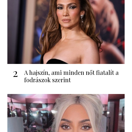
2
A hajszín, ami minden nőt fiatalít a
fodrászok szerint