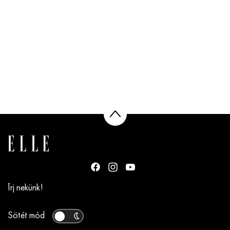
Írj nekünk!
Sötét mód