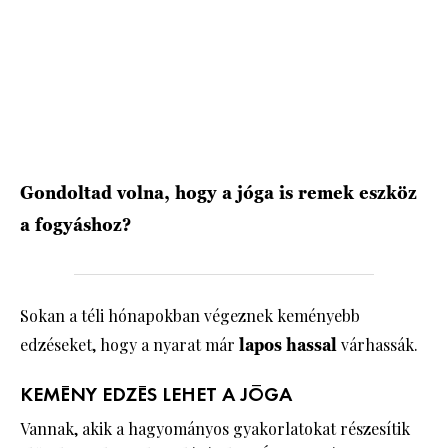
HÍRLEVÉL
Gondoltad volna, hogy a jóga is remek eszköz
a fogyáshoz?
Sokan a téli hónapokban végeznek keményebb
edzéseket, hogy a nyarat már
lapos hassal
várhassák.
KEMÉNY EDZÉS LEHET A JÓGA
Vannak, akik a hagyományos gyakorlatokat részesítik