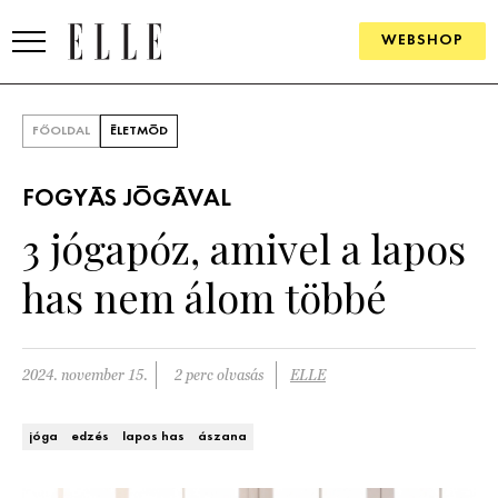
WEBSHOP
DIVAT
FŐOLDAL
ÉLETMÓD
ELLE DIGITAL
FOGYÁS JÓGÁVAL
GOURMET AWARDS
3 jógapóz, amivel a lapos
SZÉPSÉG
has nem álom többé
KULTÚRA
PSZICHÉ
2024. november 15.
2 perc olvasás
ELLE
ÉLETMÓD
jóga
edzés
lapos has
ászana
PÁRKAPCSOLAT