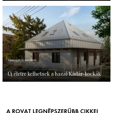
Támogatott tartalom
Új életre kelhetnek a hazai Kádár-kockák
A ROVAT LEGNÉPSZERŰBB CIKKEI