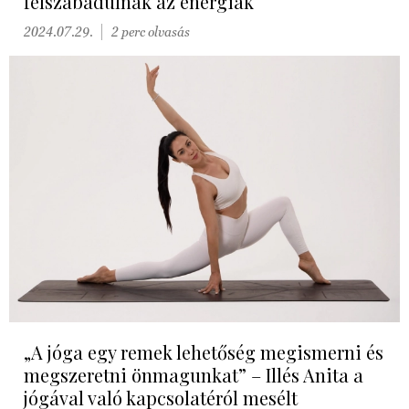
felszabadulnak az energiák
2024.07.29.
2 perc olvasás
„A jóga egy remek lehetőség megismerni és
megszeretni önmagunkat” – Illés Anita a
jógával való kapcsolatéról mesélt