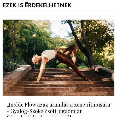
EZEK IS ÉRDEKELHETNEK
„Inside Flow azaz áramlás a zene ritmusára”
- Gyalog-Szőke Zsófi jógaóráján