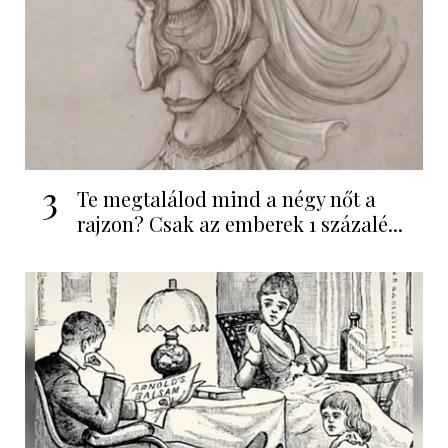
3
Te megtalálod mind a négy nőt a
rajzon? Csak az emberek 1 százalé...