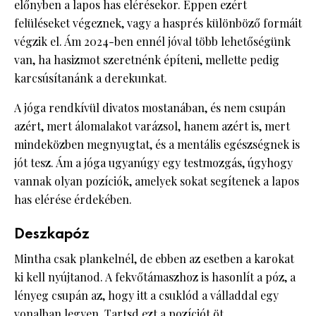
előnyben a lapos has elérésekor. Éppen ezért
felüléseket végeznek, vagy a hasprés különböző formáit
végzik el. Ám 2024-ben ennél jóval több lehetőségünk
van, ha hasizmot szeretnénk építeni, mellette pedig
karcsúsítanánk a derekunkat.
A jóga rendkívül divatos mostanában, és nem csupán
azért, mert álomalakot varázsol, hanem azért is, mert
mindeközben megnyugtat, és a mentális egészségnek is
jót tesz. Ám a jóga ugyanúgy egy testmozgás, úgyhogy
vannak olyan pozíciók, amelyek sokat segítenek a lapos
has elérése érdekében.
Deszkapóz
Mintha csak plankelnél, de ebben az esetben a karokat
ki kell nyújtanod. A fekvőtámaszhoz is hasonlít a póz, a
lényeg csupán az, hogy itt a csuklód a válladdal egy
vonalban legyen. Tartsd ezt a pozíciót öt