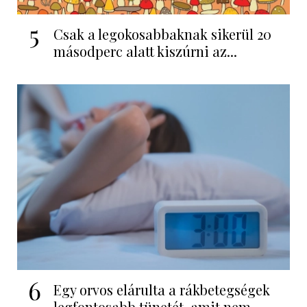
5
Csak a legokosabbaknak sikerül 20
másodperc alatt kiszúrni az...
6
Egy orvos elárulta a rákbetegségek
legfontosabb tünetét, amit nem...