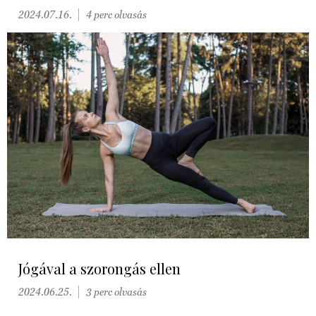
2024.07.16.
4 perc olvasás
Jógával a szorongás ellen
2024.06.25.
3 perc olvasás