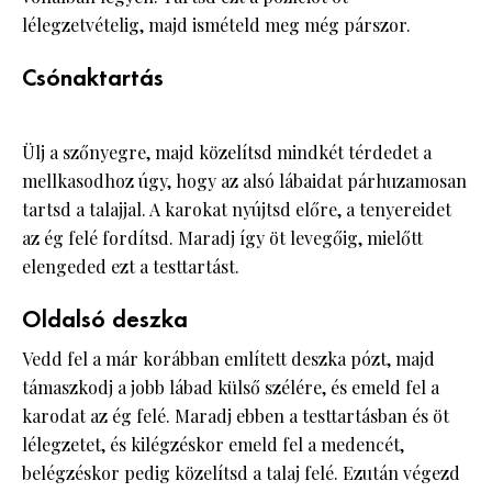
lélegzetvételig, majd ismételd meg még párszor.
Csónaktartás
Ülj a szőnyegre, majd közelítsd mindkét térdedet a
mellkasodhoz úgy, hogy az alsó lábaidat párhuzamosan
tartsd a talajjal. A karokat nyújtsd előre, a tenyereidet
az ég felé fordítsd. Maradj így öt levegőig, mielőtt
elengeded ezt a testtartást.
Oldalsó deszka
Vedd fel a már korábban említett deszka pózt, majd
támaszkodj a jobb lábad külső szélére, és emeld fel a
karodat az ég felé. Maradj ebben a testtartásban és öt
lélegzetet, és kilégzéskor emeld fel a medencét,
belégzéskor pedig közelítsd a talaj felé. Ezután végezd