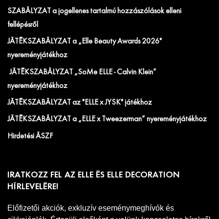
SZABÁLYZAT a jogellenes tartalmú hozzászólások elleni
fellépésről
JÁTÉKSZABÁLYZAT a „Elle Beauty Awards 2026"
nyereményjátékhoz
JÁTÉKSZABÁLYZAT „SoMe ELLE - Calvin Klein”
nyereményjátékhoz
JÁTÉKSZABÁLYZAT az "ELLE x JYSK" játékhoz
JÁTÉKSZABÁLYZAT a „ELLE x Tweezerman” nyereményjátékhoz
Hirdetési ÁSZF
IRATKOZZ FEL AZ ELLE ÉS ELLE DECORATION
HÍRLEVELÉRE!
Előfizetői akciók, exkluzív eseménymeghívók és