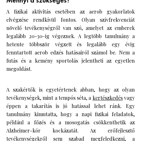
Mennyi a szükséges?
A fizikai aktivitás esetében az aerob gyakorlatok
elvégzése rendkívül fontos. Olyan szívfrekvenciát
növelő tevékenységről van szó, amelyet az emberek
legalább 20-30-ig végeznek. A legtöbb tanulmány a
hetente többször végzett és legalább egy évig
fenntartott aerob edzés hatásairól számol be. Nem a
futás és a kemény sportolás jelentheti az egyetlen
megoldást.
A szakértők is egyetértenek abban, hogy az olyan
tevékenységek, mint a tempós séta, a
kertészkedés
vagy
éppen a takarítás is jó hatással lehet ránk. Egy
tanulmány kimutatta, hogy a napi fizikai feladatok,
például a főzés és a mosogatás csökkenthetik az
Alzheimer-kór kockázatát. Az erőfejlesztő
tevékenységekről sem szabad megfeledkezni, a