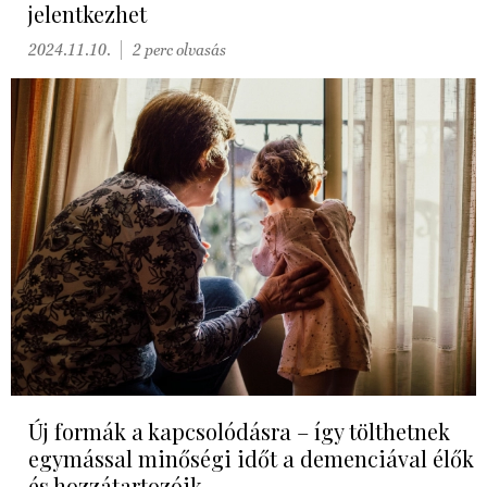
jelentkezhet
2024.11.10.
2 perc olvasás
Új formák a kapcsolódásra – így tölthetnek
egymással minőségi időt a demenciával élők
és hozzátartozóik