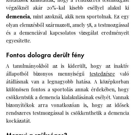
végzőknél akár 20%-kal kisebb eséllyel alakul ki
demencia
, mint azoknál, akik nem sportolnak. Ez egy
olyan elemzésből származott, amely 58, a testmozgással
és a demenciával kapcsolatos vizsgálat eredményeit
egyesítette.
Fontos dologra derült fény
A tanulmányokból az is kiderült, hogy az inaktív
állapotból bizonyos mennyiségű
testedzésre
való
átállásnak van a legnagyobb hatása. A középkorban
különösen fontos a sportolás annak érdekében, hogy
csökkentsük a demencia kialakulásának esélyét. Vannak
bizonyítékok arra vonatkozóan is, hogy az idősek
rendszeres testmozgással is csökkenthetik a demencia
kockázatát.