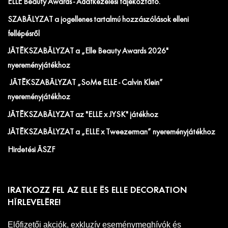
ELLE Beauty Awards - Adatkezelési tájékoztató.
SZABÁLYZAT a jogellenes tartalmú hozzászólások elleni
fellépésről
JÁTÉKSZABÁLYZAT a „Elle Beauty Awards 2026"
nyereményjátékhoz
JÁTÉKSZABÁLYZAT „SoMe ELLE - Calvin Klein”
nyereményjátékhoz
JÁTÉKSZABÁLYZAT az "ELLE x JYSK" játékhoz
JÁTÉKSZABÁLYZAT a „ELLE x Tweezerman” nyereményjátékhoz
Hirdetési ÁSZF
IRATKOZZ FEL AZ ELLE ÉS ELLE DECORATION
HÍRLEVELÉRE!
Előfizetői akciók, exkluzív eseménymeghívók és