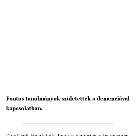
HÍRLEVÉL
Fontos tanulmányok születettek a demenciával
kapcsolatban.
Kutatások kimutatták, hogy a rendszeres testmozgást