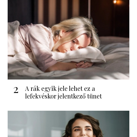
2
A rák egyik jele lehet ez a
lefekvéskor jelentkező tünet