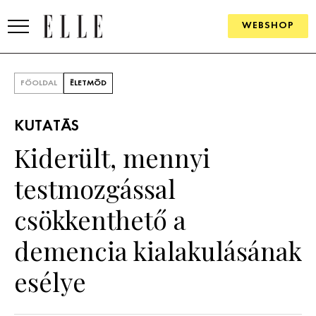
WEBSHOP
DIVAT
FŐOLDAL
ÉLETMÓD
ELLE DIGITAL
KUTATÁS
GOURMET AWARDS
Kiderült, mennyi
SZÉPSÉG
testmozgással
KULTÚRA
csökkenthető a
PSZICHÉ
demencia kialakulásának
esélye
ÉLETMÓD
PÁRKAPCSOLAT