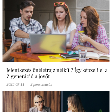
Jelentkezés önéletrajz nélkül? Így képzeli el a
Z generáció a jövőt
2025.03.11.
2 perc olvasás