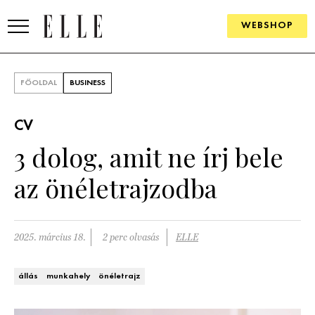
WEBSHOP
DIVAT
FŐOLDAL
BUSINESS
ELLE DIGITAL
CV
GOURMET AWARDS
3 dolog, amit ne írj bele
SZÉPSÉG
az önéletrajzodba
KULTÚRA
PSZICHÉ
2025. március 18.
2 perc olvasás
ELLE
ÉLETMÓD
állás
munkahely
önéletrajz
PÁRKAPCSOLAT