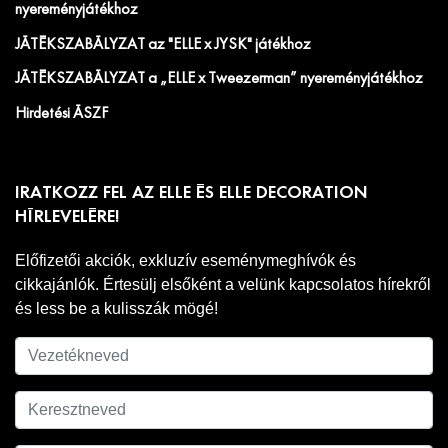
nyereményjátékhoz
JÁTÉKSZABÁLYZAT az "ELLE x JYSK" játékhoz
JÁTÉKSZABÁLYZAT a „ELLE x Tweezerman” nyereményjátékhoz
Hirdetési ÁSZF
IRATKOZZ FEL AZ ELLE ÉS ELLE DECORATION
HÍRLEVELÉRE!
Előfizetői akciók, exkluzív eseménymeghívók és
cikkajánlók. Értesülj elsőként a velünk kapcsolatos hírekről
és less be a kulisszák mögé!