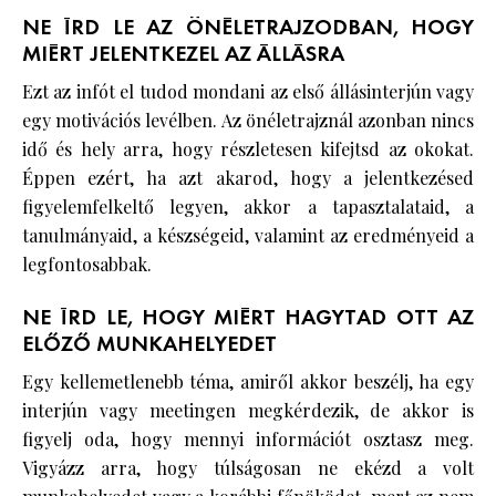
NE ÍRD LE AZ ÖNÉLETRAJZODBAN, HOGY
MIÉRT JELENTKEZEL AZ ÁLLÁSRA
Ezt az infót el tudod mondani az első állásinterjún vagy
egy motivációs levélben. Az önéletrajznál azonban nincs
idő és hely arra, hogy részletesen kifejtsd az okokat.
Éppen ezért, ha azt akarod, hogy a jelentkezésed
figyelemfelkeltő legyen, akkor a tapasztalataid, a
tanulmányaid, a készségeid, valamint az eredményeid a
legfontosabbak.
NE ÍRD LE, HOGY MIÉRT HAGYTAD OTT AZ
ELŐZŐ MUNKAHELYEDET
Egy kellemetlenebb téma, amiről akkor beszélj, ha egy
interjún vagy meetingen megkérdezik, de akkor is
figyelj oda, hogy mennyi információt osztasz meg.
Vigyázz arra, hogy túlságosan ne ekézd a volt