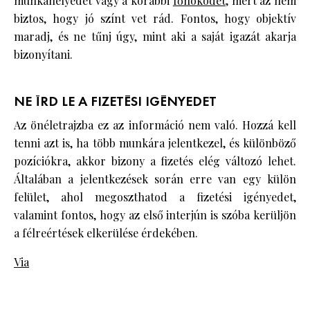
munkahelyedet vagy a korábbi
főnöködet
, mert az nem
biztos, hogy jó színt vet rád. Fontos, hogy objektív
maradj, és ne tűnj úgy, mint aki a saját igazát akarja
bizonyítani.
NE ÍRD LE A FIZETÉSI IGÉNYEDET
Az önéletrajzba ez az információ nem való. Hozzá kell
tenni azt is, ha több munkára jelentkezel, és különböző
pozíciókra, akkor bizony a fizetés elég változó lehet.
Általában a jelentkezések során erre van egy külön
felület, ahol megoszthatod a fizetési igényedet,
valamint fontos, hogy az első interjún is szóba kerüljön
a félreértések elkerülése érdekében.
Via