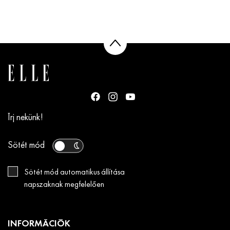
Írj nekünk!
Sötét mód
Sötét mód automatikus állítása
napszaknak megfelelően
INFORMÁCIÓK