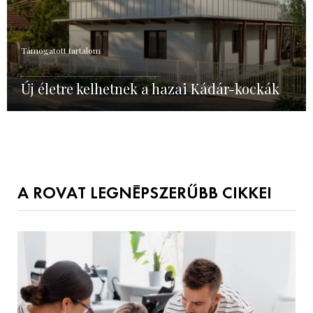
Támogatott tartalom
Új életre kelhetnek a hazai Kádár-kockák
A ROVAT LEGNÉPSZERŰBB CIKKEI