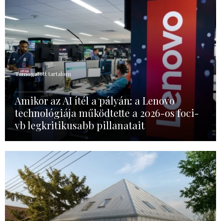
Támogatott tartalom
Amikor az AI ítél a pályán: a Lenovo
technológiája működtette a 2026-os foci-
vb legkritikusabb pillanatait