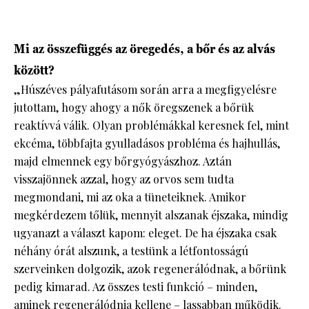
Mi az összefüggés az öregedés, a bőr és az alvás
között?
„Húszéves pályafutásom során arra a megfigyelésre
jutottam, hogy ahogy a nők öregszenek a bőrük
reaktívvá válik. Olyan problémákkal keresnek fel, mint
ekcéma, többfajta gyulladásos probléma és hajhullás,
majd elmennek egy bőrgyógyászhoz. Aztán
visszajönnek azzal, hogy az orvos sem tudta
megmondani, mi az oka a tüneteiknek. Amikor
megkérdezem tőlük, mennyit alszanak éjszaka, mindig
ugyanazt a választ kapom: eleget. De ha éjszaka csak
néhány órát alszunk, a testünk a létfontosságú
szerveinken dolgozik, azok regenerálódnak, a bőrünk
pedig kimarad. Az összes testi funkció – minden,
aminek regenerálódnia kellene – lassabban működik.