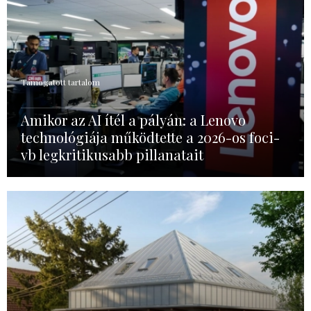
Támogatott tartalom
Amikor az AI ítél a pályán: a Lenovo
technológiája működtette a 2026-os foci-
vb legkritikusabb pillanatait