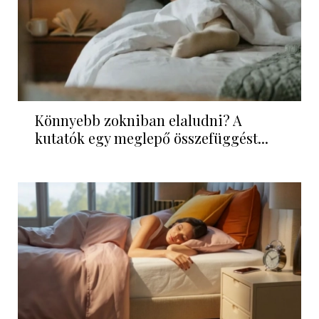
Könnyebb zokniban elaludni? A
kutatók egy meglepő összefüggést...