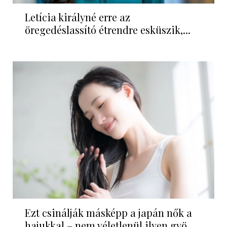
Letícia királyné erre az
öregedéslassító étrendre esküszik,...
Ezt csinálják másképp a japán nők a
hajukkal – nem véletlenül ilyen gyö...