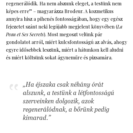
regenerálódik. Ha nem alszunk eleget, a testünk nem
képes erre” – magyarázza Brodeur. A kozmetikus
annyira hisz a pihenés fontosságában, hogy egy egész
fejezetet szánt neki legújabb megjelent könyvében (
La
Peau et Ses Secrets
). Most megoszt velünk pár
gondolatot arról, miért kulcsfontosságú az alvás, ahogy
egyre idősebbek leszünk, miért a hátunkon kell aludni
és miért költsünk sokat ágyneműre és pizsamára.
„Ha éjszaka csak néhány órát
alszunk, a testünk a létfontosságú
szerveinken dolgozik, azok
regenerálódnak, a bőrünk pedig
kimarad.”