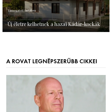
Támogatott tartalom
Új életre kelhetnek a hazai Kádár-kockák
A ROVAT LEGNÉPSZERŰBB CIKKEI