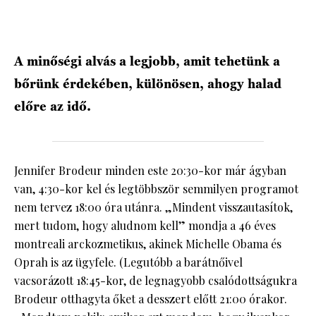
HÍRLEVÉL
A minőségi alvás a legjobb, amit tehetünk a
bőrünk érdekében, különösen, ahogy halad
előre az idő.
Jennifer Brodeur minden este 20:30-kor már ágyban
van, 4:30-kor kel és legtöbbször semmilyen programot
nem tervez 18:00 óra utánra. „Mindent visszautasítok,
mert tudom, hogy aludnom kell” mondja a 46 éves
montreali arckozmetikus, akinek Michelle Obama és
Oprah is az ügyfele. (Legutóbb a barátnőivel
vacsorázott 18:45-kor, de legnagyobb csalódottságukra
Brodeur otthagyta őket a desszert előtt 21:00 órakor.