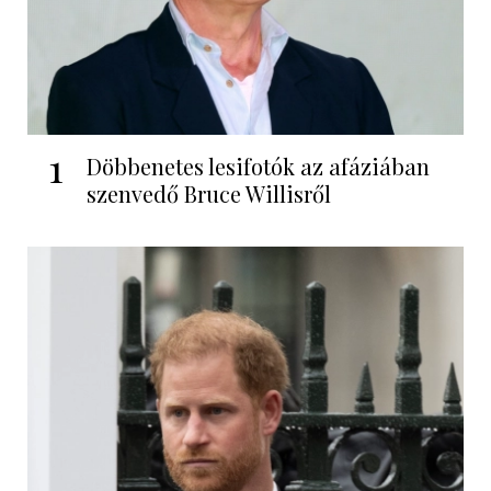
1
Döbbenetes lesifotók az afáziában
szenvedő Bruce Willisről