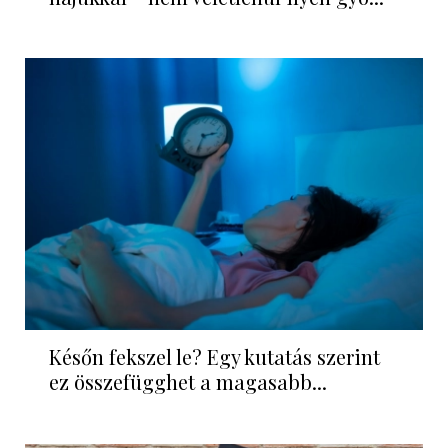
Későn fekszel le? Egy kutatás szerint
ez összefügghet a magasabb...