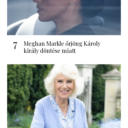
7
Meghan Markle őrjöng Károly
király döntése miatt