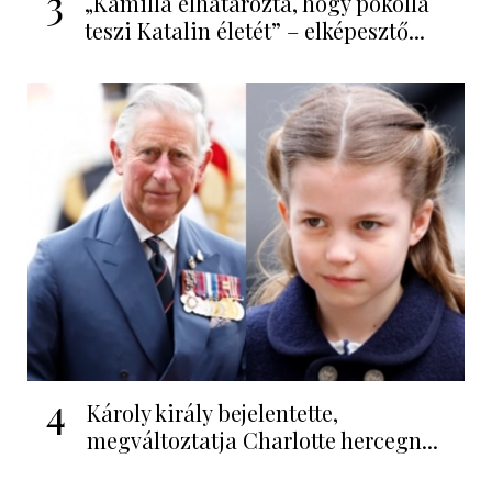
3
„Kamilla elhatározta, hogy pokollá
teszi Katalin életét” – elképesztő...
4
Károly király bejelentette,
megváltoztatja Charlotte hercegn...