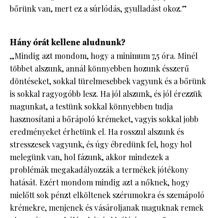
bőrünk van, mert ez a súrlódás, gyulladást okoz.”
Hány órát kellene aludnunk?
„Mindig azt mondom, hogy a minimum 7,5 óra. Minél
többet alszunk, annál könnyebben hozunk ésszerű
döntéseket, sokkal türelmesebbek vagyunk és a bőrünk
is sokkal ragyogóbb lesz. Ha jól alszunk, és jól érezzük
magunkat, a testünk sokkal könnyebben tudja
hasznosítani a bőrápoló krémeket, vagyis sokkal jobb
eredményeket érhetünk el. Ha rosszul alszunk és
stresszesek vagyunk, és úgy ébredünk fel, hogy hol
melegünk van, hol fázunk, akkor mindezek a
problémák megakadályozzák a termékek jótékony
hatását. Ezért mondom mindig azt a nőknek, hogy
mielőtt sok pénzt elköltenek szérumokra és szemápoló
krémekre, menjenek és vásároljanak maguknak remek