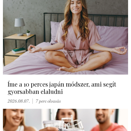
Íme a 10 perces japán módszer, ami segít
gyorsabban elaludni
2026.08.07.
7 perc olvasás