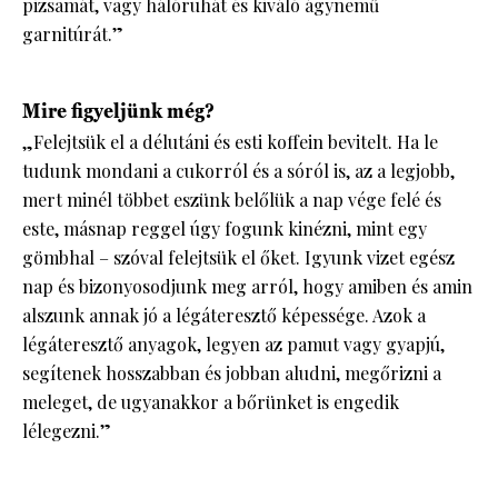
pizsamát, vagy hálóruhát és kiváló ágynemű
garnitúrát.”
Mire figyeljünk még?
„Felejtsük el a délutáni és esti koffein bevitelt. Ha le
tudunk mondani a cukorról és a sóról is, az a legjobb,
mert minél többet eszünk belőlük a nap vége felé és
este, másnap reggel úgy fogunk kinézni, mint egy
gömbhal – szóval felejtsük el őket. Igyunk vizet egész
nap és bizonyosodjunk meg arról, hogy amiben és amin
alszunk annak jó a légáteresztő képessége. Azok a
légáteresztő anyagok, legyen az pamut vagy gyapjú,
segítenek hosszabban és jobban aludni, megőrizni a
meleget, de ugyanakkor a bőrünket is engedik
lélegezni.”