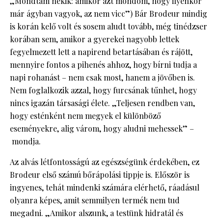
„Mondtam nekik: amikor azt mondom, hogy ilyenkor
már ágyban vagyok, az nem vicc”) Bár Brodeur mindig
is korán kelő volt és sosem aludt tovább, még tinédzser
korában sem, amikor a gyerekei nagyobb lettek
fegyelmezett lett a napirend betartásában és rájött,
mennyire fontos a pihenés ahhoz, hogy bírni tudja a
napi rohanást – nem csak most, hanem a jövőben is.
Nem foglalkozik azzal, hogy furcsának tűnhet, hogy
nincs igazán társasági élete. „Teljesen rendben van,
hogy esténként nem megyek el különböző
eseményekre, alig várom, hogy aludni mehessek” –
mondja.
Az alvás létfontosságú az egészségünk érdekében, ez
Brodeur első számú bőrápolási tippje is. Először is
ingyenes, tehát mindenki számára elérhető, ráadásul
olyanra képes, amit semmilyen termék nem tud
megadni. „Amikor alszunk, a testünk hidratál és