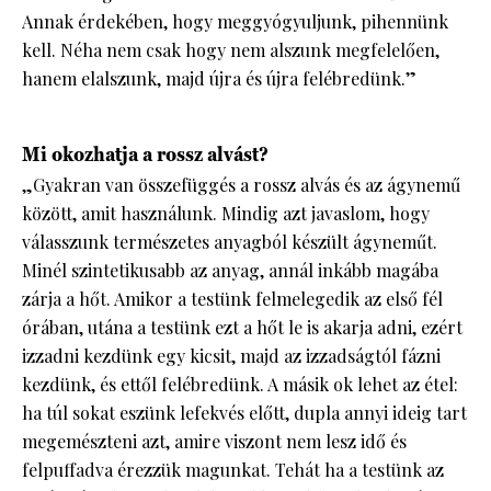
Annak érdekében, hogy meggyógyuljunk, pihennünk
kell. Néha nem csak hogy nem alszunk megfelelően,
hanem elalszunk, majd újra és újra felébredünk.”
Mi okozhatja a rossz alvást?
„Gyakran van összefüggés a rossz alvás és az ágynemű
között, amit használunk. Mindig azt javaslom, hogy
válasszunk természetes anyagból készült ágyneműt.
Minél szintetikusabb az anyag, annál inkább magába
zárja a hőt. Amikor a testünk felmelegedik az első fél
órában, utána a testünk ezt a hőt le is akarja adni, ezért
izzadni kezdünk egy kicsit, majd az izzadságtól fázni
kezdünk, és ettől felébredünk. A másik ok lehet az étel:
ha túl sokat eszünk lefekvés előtt, dupla annyi ideig tart
megemészteni azt, amire viszont nem lesz idő és
felpuffadva érezzük magunkat. Tehát ha a testünk az