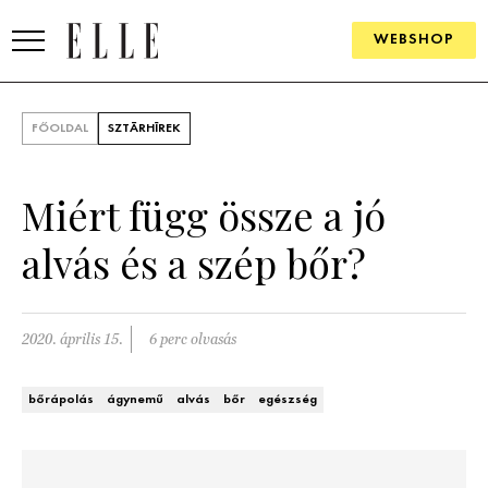
WEBSHOP
DIVAT
FŐOLDAL
SZTÁRHÍREK
ELLE DIGITAL
Miért függ össze a jó
GOURMET AWARDS
alvás és a szép bőr?
SZÉPSÉG
KULTÚRA
2020. április 15.
6 perc olvasás
PSZICHÉ
bőrápolás
ágynemű
alvás
bőr
egészség
ÉLETMÓD
PÁRKAPCSOLAT