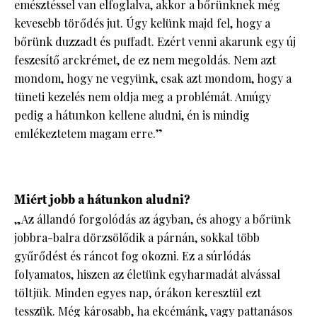
emésztéssel van elfoglalva, akkor a bőrünknek még
kevesebb törődés jut. Úgy kelünk majd fel, hogy a
bőrünk duzzadt és puffadt. Ezért venni akarunk egy új
feszesítő arckrémet, de ez nem megoldás. Nem azt
mondom, hogy ne vegyünk, csak azt mondom, hogy a
tüneti kezelés nem oldja meg a problémát. Amúgy
pedig a hátunkon kellene aludni, én is mindig
emlékeztetem magam erre.”
Miért jobb a hátunkon aludni?
„Az állandó forgolódás az ágyban, és ahogy a bőrünk
jobbra-balra dörzsölődik a párnán, sokkal több
gyűrődést és ráncot fog okozni. Ez a súrlódás
folyamatos, hiszen az életünk egyharmadát alvással
töltjük. Minden egyes nap, órákon keresztül ezt
tesszük. Még károsabb, ha ekcémánk, vagy pattanásos