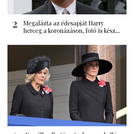
2
Megalázta az édesapját Harry
herceg a koronázáson, fotó is kész...