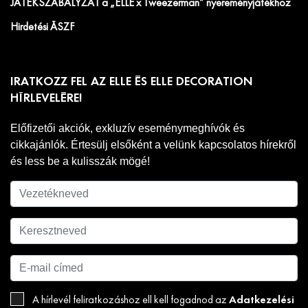
JÁTÉKSZABÁLYZAT a „ELLE x Tweezerman” nyereményjátékhoz
Hirdetési ÁSZF
IRATKOZZ FEL AZ ELLE ÉS ELLE DECORATION
HÍRLEVELÉRE!
Előfizetői akciók, exkluzív eseménymeghívók és
cikkajánlók. Értesülj elsőként a velünk kapcsolatos hírekről
és less be a kulisszák mögé!
Adatkezelési
A hírlevél feliratkozáshoz ell kell fogadnod az