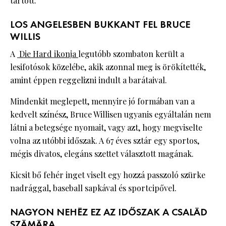
tartott.
LOS ANGELESBEN BUKKANT FEL BRUCE
WILLIS
A
Die Hard ikonja
legutóbb szombaton került a
lesifotósok közelébe, akik azonnal meg is örökítették,
amint éppen reggelizni indult a barátaival.
Mindenkit meglepett, mennyire jó formában van a
kedvelt színész, Bruce Willisen ugyanis egyáltalán nem
látni a betegsége nyomait, vagy azt, hogy megviselte
volna az utóbbi időszak. A 67 éves sztár egy sportos,
mégis divatos, elegáns szettet választott magának.
Kicsit bő fehér inget viselt egy hozzá passzoló szürke
nadrággal, baseball sapkával és sportcipővel.
NAGYON NEHÉZ EZ AZ IDŐSZAK A CSALÁD
SZÁMÁRA