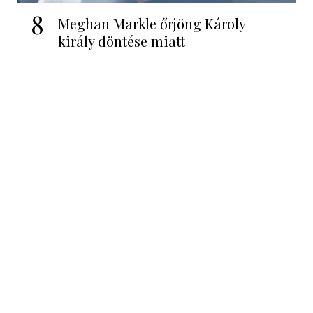
8
Meghan Markle őrjöng Károly
király döntése miatt