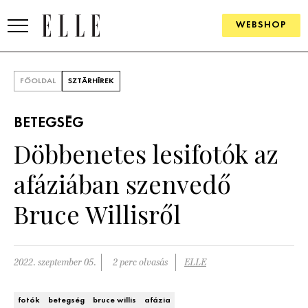
WEBSHOP
DIVAT
FŐOLDAL
SZTÁRHÍREK
ELLE DIGITAL
BETEGSÉG
GOURMET AWARDS
Döbbenetes lesifotók az
SZÉPSÉG
afáziában szenvedő
KULTÚRA
Bruce Willisről
PSZICHÉ
2022. szeptember 05.
2 perc olvasás
ELLE
ÉLETMÓD
PÁRKAPCSOLAT
fotók
betegség
bruce willis
afázia