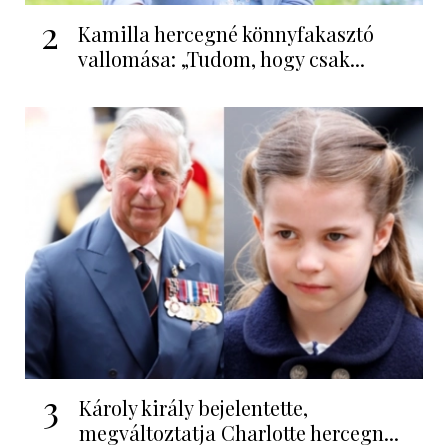
2
Kamilla hercegné könnyfakasztó
vallomása: „Tudom, hogy csak...
3
Károly király bejelentette,
megváltoztatja Charlotte hercegn...