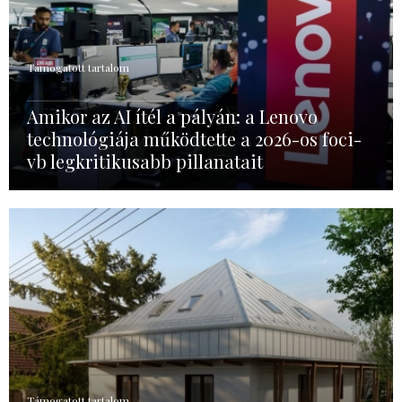
Támogatott tartalom
Amikor az AI ítél a pályán: a Lenovo
technológiája működtette a 2026-os foci-
vb legkritikusabb pillanatait
Támogatott tartalom