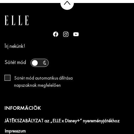
Írj nekünk!
Sötét mód
Sötét mód automatikus állítása
napszaknak megfelelően
INFORMÁCIÓK
JÁTÉKSZABÁLYZAT az „ELLE x Disney+” nyereményjátékhoz
Impresszum