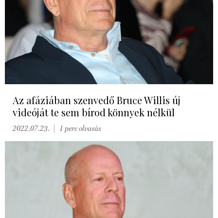
Az afáziában szenvedő Bruce Willis új
videóját te sem bírod könnyek nélkül
2022.07.23.
1 perc olvasás