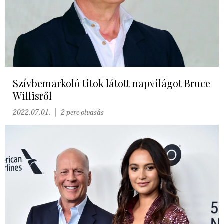
Szívbemarkoló titok látott napvilágot Bruce
Willisről
2022.07.01.
2 perc olvasás