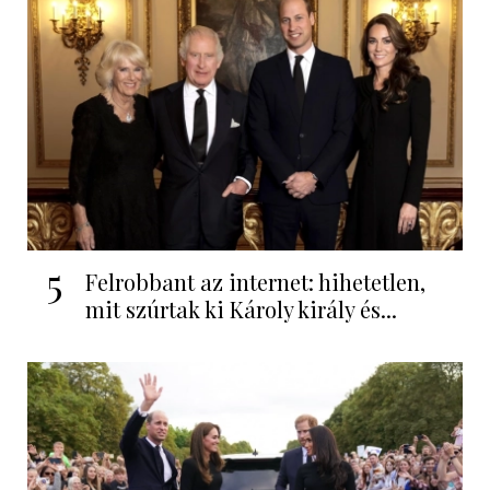
5
Felrobbant az internet: hihetetlen,
mit szúrtak ki Károly király és...