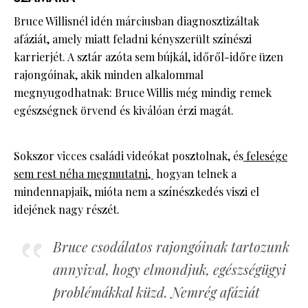
Bruce Willisnél idén márciusban diagnosztizáltak
afáziát, amely miatt feladni kényszerült színészi
karrierjét. A sztár azóta sem bújkál, időről-időre üzen
rajongóinak, akik minden alkalommal
megnyugodhatnak: Bruce Willis még mindig remek
egészségnek örvend és kiválóan érzi magát.
Sokszor vicces családi videókat posztolnak, és
felesége
sem rest néha megmutatni,
hogyan telnek a
mindennapjaik, mióta nem a színészkedés viszi el
idejének nagy részét.
Bruce csodálatos rajongóinak tartozunk
annyival, hogy elmondjuk, egészségügyi
problémákkal küzd. Nemrég afáziát