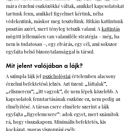
mára érzelmi eszközökké váltak, amikkel kapcsolatokat
tartunk fenn, amikkel figyelmet kérünk, néha
védekezünk, máskor meg tesztelünk. Ritkán kattintunk
pusztán azért, mert tényleg tetszik valami. A
kattintás
mögött jellemzően van valamiféle stratégia – még, ha
nem is tudatosan –, egy elvárás, egy cél, ami sokszor
egyfajta belső bizonytalansággal is társul.
Mit jelent valójában a lájk?
A szimpla lájk jel
pszichológiai
értelemben alacsony
érzelmi befektetésű jelzés. Azt üzeni: „láttalak”,
„elismerem”, „itt vagyok”, de nem lépek közelebb. A
kapcsolatok fenntartásának eszköze ez, nem pedig az
elmélyítésé. A társas csere elmélete szerint a lájk
egyfajta „figyelemcsere”: adok egyet, mert számítok
rá, hogy visszakapom. Minimális befektetés, kis
kockázat, magas viszonzási esély.