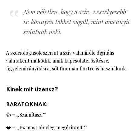
Nem véletlen, hogy a szív „veszélyesebb”
is: könnyen többet sugall, mint amennyit
szántunk neki.
A szociológusok szerint a szív valamiféle digitális
valutaként működik, amik kapcsolaterősítésre,
figyelemirányításra, sőt finoman flörtre is használunk.
Kinek mit üzensz?
BARÁTOKNAK:
👍 = „Számítasz.”
❤️ = „Ez most tényleg megérintett.”