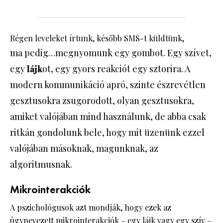
Régen leveleket írtunk, később SMS-t küldtünk,
ma pedig…megnyomunk egy gombot. Egy szívet,
egy
ot, egy gyors reakciót egy sztorira. A
lájk
modern kommunikáció apró, szinte észrevétlen
gesztusokra zsugorodott, olyan gesztusokra,
amiket valójában mind használunk, de abba csak
ritkán gondolunk bele, hogy mit üzenünk ezzel
valójában másoknak, magunknak, az
algoritmusnak.
Mikrointerakciók
A pszichológusok azt mondják, hogy ezek az
úgynevezett mikrointerakciók – egy lájk vagy egy szív –