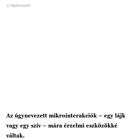
© Shutterstock
HÍRLEVÉL
Az úgynevezett mikrointerakciók – egy lájk
vagy egy szív – mára érzelmi eszközökké
váltak.