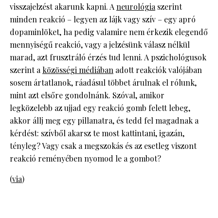
visszajelzést akarunk kapni. A
neurológia
szerint
minden reakció – legyen az lájk vagy szív – egy apró
dopaminlöket, ha pedig valamire nem érkezik elegendő
mennyiségű reakció, vagy a jelzésünk válasz nélkül
marad, azt frusztráló érzés tud lenni. A pszichológusok
szerint a
közösségi médiában
adott reakciók valójában
sosem ártatlanok, ráadásul többet árulnak el rólunk,
mint azt elsőre gondolnánk. Szóval, amikor
legközelebb az ujjad egy reakció gomb felett lebeg,
akkor állj meg egy pillanatra, és tedd fel magadnak a
kérdést: szívből akarsz te most kattintani, igazán,
tényleg? Vagy csak a megszokás és az esetleg viszont
reakció reményében nyomod le a gombot?
(
via
)