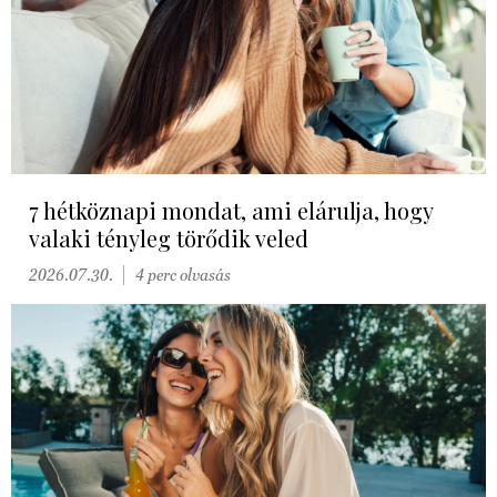
7 hétköznapi mondat, ami elárulja, hogy
valaki tényleg törődik veled
2026.07.30.
4 perc olvasás