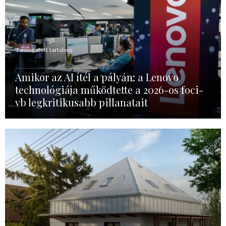
Támogatott tartalom
Amikor az AI ítél a pályán: a Lenovo
technológiája működtette a 2026-os foci-
vb legkritikusabb pillanatait