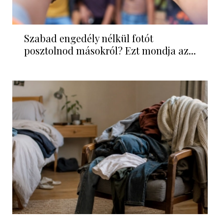
Szabad engedély nélkül fotót
posztolnod másokról? Ezt mondja az...