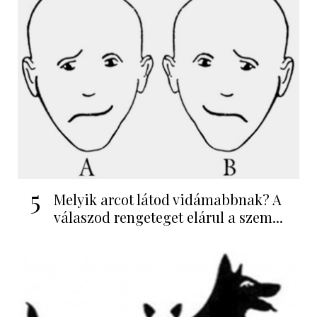
5
Melyik arcot látod vidámabbnak? A
válaszod rengeteget elárul a szem...