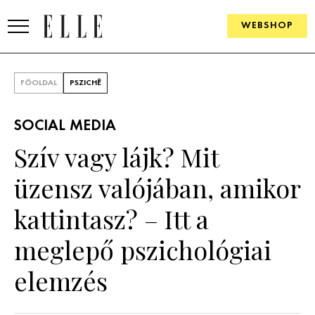
WEBSHOP
DIVAT
FŐOLDAL
PSZICHÉ
ELLE DIGITAL
SOCIAL MEDIA
GOURMET AWARDS
Szív vagy lájk? Mit
SZÉPSÉG
üzensz valójában, amikor
KULTÚRA
kattintasz? – Itt a
PSZICHÉ
meglepő pszichológiai
elemzés
ÉLETMÓD
PÁRKAPCSOLAT