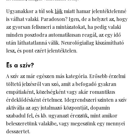
Ugyanakkor a túl sok
lájk
miatt hamar jelentéktelenné
is válhat valaki. Paradoxon? Igen, de a helyzet az, hogy
az gyorsan felismeri a mintázatokat, ha pedig valaki
minden posztodra automatikusan reagál, az egy idő
után láthatatlanná válik. Neurológiailag kiszámítható
lesz, és pont ezért jelentéktelen.
És a szív?
A szív az már egészen más kategória. Erősebb érzelmi
töltetű jelzésről van szó, amit a befogadó gyakran
empátiaként, közelségként vagy akár romantikus
érdeklődésként értelmez. Idegrendszeri szinten a szív
aktiválja az agy jutalmazó központját, dopamin
szabadul fel, és kb. ugyanazt érezzük, mint amikor
beleszeretünk valakibe, vagy megeszünk egy mennyei
desszertet.