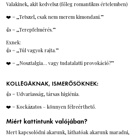
Valakinek, akit kedvelsz (főleg romantikus értelemben)
❤️ = „Tetszel, csak nem merem kimondani.”
👍 = „Terepfelmérés.”
Exnek:
👍 = „Túl vagyok rajta.”
❤️ = „Nosztalgia… vagy tudatalatti provokáció?”
KOLLÉGÁKNAK, ISMERŐSÖKNEK:
👍 = Udvariasság, társas higiénia.
❤️ = Kockázatos – könnyen félreérthető.
Miért kattintunk valójában?
Mert kapcsolódni akarunk, láthatóak akarunk maradni,