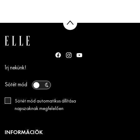
Írj nekünk!
Sötét mód
Sötét mód automatikus állítása
napszaknak megfelelően
INFORMÁCIÓK