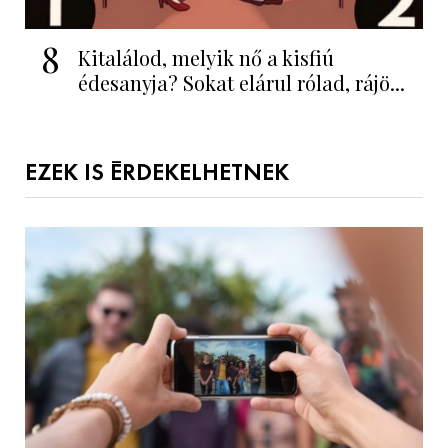
8
Kitalálod, melyik nő a kisfiú
édesanyja? Sokat elárul rólad, rájö...
EZEK IS ÉRDEKELHETNEK