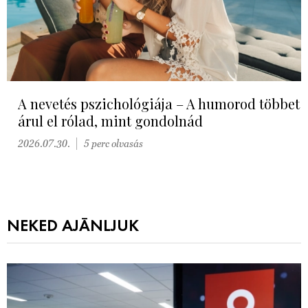
A nevetés pszichológiája – A humorod többet
árul el rólad, mint gondolnád
2026.07.30.
5 perc olvasás
NEKED AJÁNLJUK