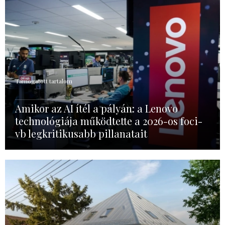
Támogatott tartalom
Amikor az AI ítél a pályán: a Lenovo
technológiája működtette a 2026-os foci-
vb legkritikusabb pillanatait