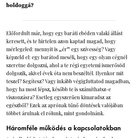
boldoggá?
Előfordult már, hogy egy baráti ebéden valaki állást
keresett, és te hirtelen azon kaptad magad, hogy
mérlegeled: mennyit is „ér” egy szívesség? Vagy
képzeld el: egy barátod meséli, hogy egy olyan cégnél
szeretne dolgozni, ahol a te régi egyetemi ismerősöd
dolgozik, akivel évek óta nem beszéltél. Ilyenkor mit
teszel? Segítesz? Vagy inkább végigfuttatod magadban,
hogy ha most lépsz, később te is számíthatsz-e
viszonzásra? Esetleg egyszerűen kimaradsz az
egészből? Ezek az aprónak tűnő döntések valójában
többet árulnak el rólunk, mint gondolnánk.
Háromféle működés a kapcsolatokban