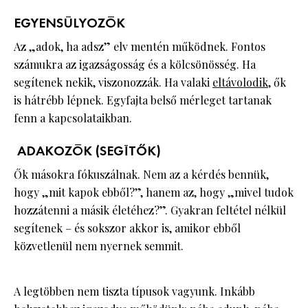
EGYENSÚLYOZÓK
Az „adok, ha adsz” elv mentén működnek. Fontos
számukra az igazságosság és a kölcsönösség. Ha
segítenek nekik, viszonozzák. Ha valaki
eltávolodik
, ők
is hátrébb lépnek. Egyfajta belső mérleget tartanak
fenn a kapcsolataikban.
ADAKOZÓK (SEGÍTŐK)
Ők másokra fókuszálnak. Nem az a kérdés bennük,
hogy „mit kapok ebből?”, hanem az, hogy „mivel tudok
hozzátenni a másik életéhez?”. Gyakran feltétel nélkül
segítenek – és sokszor akkor is, amikor ebből
közvetlenül nem nyernek semmit.
A legtöbben nem tiszta típusok vagyunk. Inkább