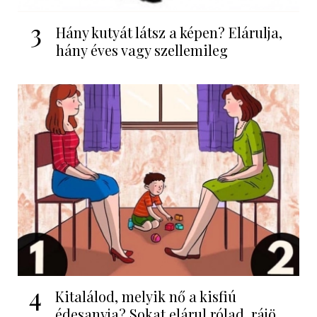
3
Hány kutyát látsz a képen? Elárulja,
hány éves vagy szellemileg
4
Kitalálod, melyik nő a kisfiú
édesanyja? Sokat elárul rólad, rájö...