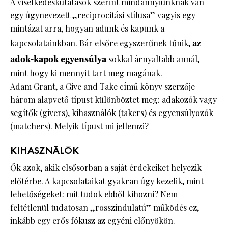
A viselkedéskutatások szerint mindannyiunknak van
egy úgynevezett „reciprocitási stílusa” vagyis egy
mintázat arra, hogyan adunk és kapunk a
kapcsolatainkban. Bár elsőre egyszerűnek tűnik,
az
adok-kapok egyensúlya
sokkal árnyaltabb annál,
mint hogy ki mennyit tart meg magának.
Adam Grant, a Give and Take című könyv szerzője
három alapvető típust különböztet meg: adakozók vagy
segítők (givers), kihasználók (takers) és egyensúlyozók
(matchers). Melyik típust mi jellemzi?
KIHASZNÁLÓK
Ők azok, akik elsősorban a saját érdekeiket helyezik
előtérbe. A kapcsolataikat gyakran úgy kezelik, mint
lehetőségeket: mit tudok ebből kihozni? Nem
feltétlenül tudatosan „rosszindulatú” működés ez,
inkább egy erős fókusz az egyéni előnyökön.