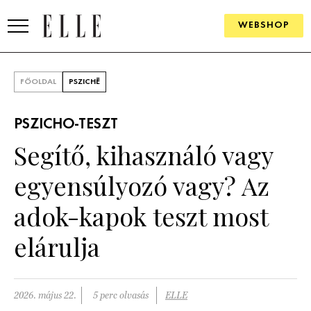
WEBSHOP
DIVAT
FŐOLDAL
PSZICHÉ
ELLE DIGITAL
PSZICHO-TESZT
GOURMET AWARDS
Segítő, kihasználó vagy
SZÉPSÉG
egyensúlyozó vagy? Az
KULTÚRA
adok-kapok teszt most
PSZICHÉ
elárulja
ÉLETMÓD
2026. május 22.
5 perc olvasás
ELLE
PÁRKAPCSOLAT