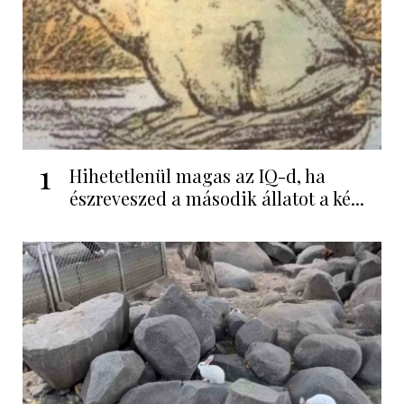
1
Hihetetlenül magas az IQ-d, ha
észreveszed a második állatot a ké...