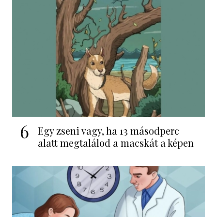
6
Egy zseni vagy, ha 13 másodperc
alatt megtalálod a macskát a képen