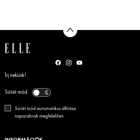
Írj nekünk!
Sötét mód
Sötét mód automatikus állítása
napszaknak megfelelően