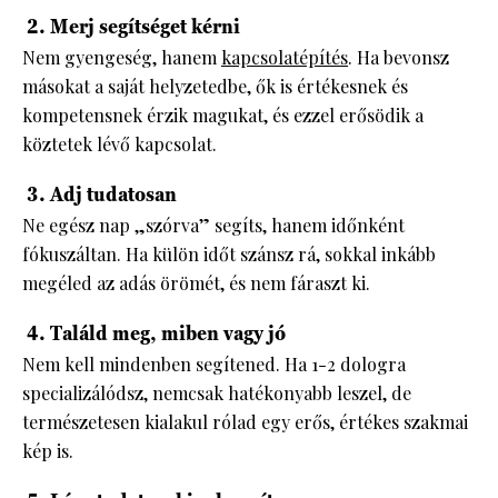
2. Merj segítséget kérni
Nem gyengeség, hanem
kapcsolatépítés
. Ha bevonsz
másokat a saját helyzetedbe, ők is értékesnek és
kompetensnek érzik magukat, és ezzel erősödik a
köztetek lévő kapcsolat.
3. Adj tudatosan
Ne egész nap „szórva” segíts, hanem időnként
fókuszáltan. Ha külön időt szánsz rá, sokkal inkább
megéled az adás örömét, és nem fáraszt ki.
4. Találd meg, miben vagy jó
Nem kell mindenben segítened. Ha 1-2 dologra
specializálódsz, nemcsak hatékonyabb leszel, de
természetesen kialakul rólad egy erős, értékes szakmai
kép is.