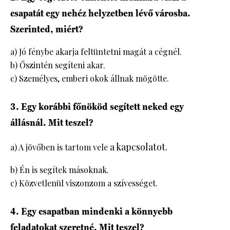
csapatát egy nehéz helyzetben lévő városba.
Szerinted, miért?
a) Jó fénybe akarja feltüntetni magát a cégnél.
b) Őszintén segíteni akar.
c) Személyes, emberi okok állnak mögötte.
3. Egy korábbi főnököd segített neked egy
állásnál. Mit teszel?
a kapcsolatot.
a) A jövőben is tartom vele
b) Én is segítek másoknak.
c) Közvetlenül viszonzom a szívességet.
4. Egy csapatban mindenki a könnyebb
feladatokat szeretné. Mit teszel?