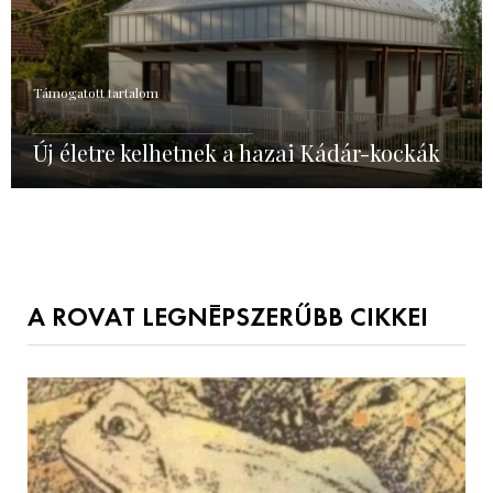
Támogatott tartalom
Új életre kelhetnek a hazai Kádár-kockák
A ROVAT LEGNÉPSZERŰBB CIKKEI