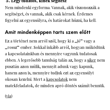
5. Légy tudatos, kinek segítesz
Nem mindenki egyforma. Vannak, akik viszonozzák a
segítséget, és vannak, akik csak kérnek. Érdemes
figyelni az egyensúlyra, és határokat húzni, ha kell.
Amit mindenképpen tarts szem előtt
Ez a történet nem arról szól, hogy ki a „jó” vagy a
„rossz” ember. Sokkal inkább arról, hogyan működünk
a kapcsolatainkban és mennyire vagyunk tudatosak
ebben. A legerősebb tanulság talán az, hogy a
siker
nem
pusztán azon múlik, mennyit adunk vagy kapunk,
hanem azon is, mennyire tudjuk ezt az egyensúlyt
okosan kezelni. Mert a
kapcsolatok
nem
matekfeladatok, de minden apró döntés számít bennük.
(
via
)