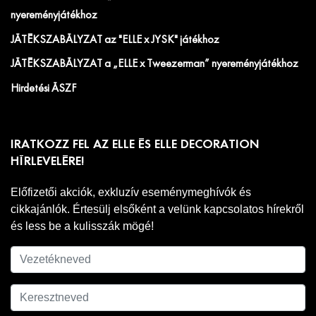
nyereményjátékhoz
JÁTÉKSZABÁLYZAT az "ELLE x JYSK" játékhoz
JÁTÉKSZABÁLYZAT a „ELLE x Tweezerman” nyereményjátékhoz
Hirdetési ÁSZF
IRATKOZZ FEL AZ ELLE ÉS ELLE DECORATION
HÍRLEVELÉRE!
Előfizetői akciók, exkluzív eseménymeghívók és
cikkajánlók. Értesülj elsőként a velünk kapcsolatos hírekről
és less be a kulisszák mögé!