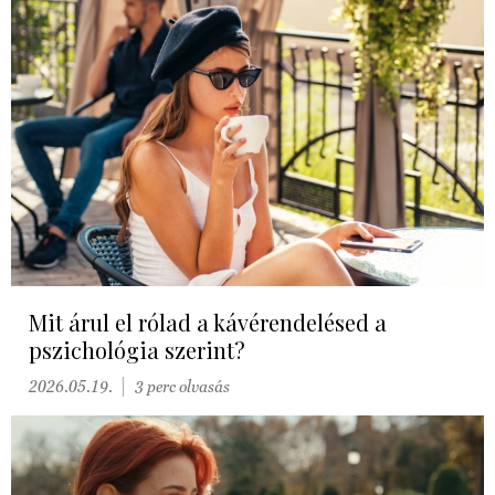
Mit árul el rólad a kávérendelésed a
pszichológia szerint?
2026.05.19.
3 perc olvasás