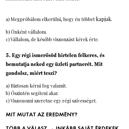
kapjak.
a) Megpróbálom elkerülni, hogy én többet
b) Önként vállalom.
c) Vállalom, de később viszonzást kérek érte.
5. Egy régi ismerősöd hirtelen felkeres, és
bemutatja neked egy üzleti partnerét. Mit
gondolsz, miért teszi?
a) Biztosan kérni fog valamit.
b) Őszintén segíteni akar.
c) Viszonozni szeretne egy régi szívességet.
MIT MUTAT AZ EREDMÉNY?
TÖBB A VÁLASZ → INKÁBB SAJÁT ÉRDEKEK