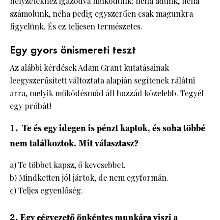
helyzetekhez igazodva működünk: néha adunk, néha
számolunk, néha pedig egyszerűen csak magunkra
figyelünk. És ez teljesen természetes.
Egy gyors önismereti teszt
Az alábbi kérdések Adam Grant kutatásainak
leegyszerűsített változtata alapján segítenek rálátni
arra, melyik működésmód áll hozzád közelebb. Tegyél
egy próbát!
1. Te és egy idegen is pénzt kaptok, és soha többé
nem találkoztok. Mit választasz?
a) Te többet kapsz, ő kevesebbet.
b) Mindketten jól jártok, de nem egyformán.
c) Teljes egyenlőség.
2. Egy cégvezető önkéntes munkára viszi a