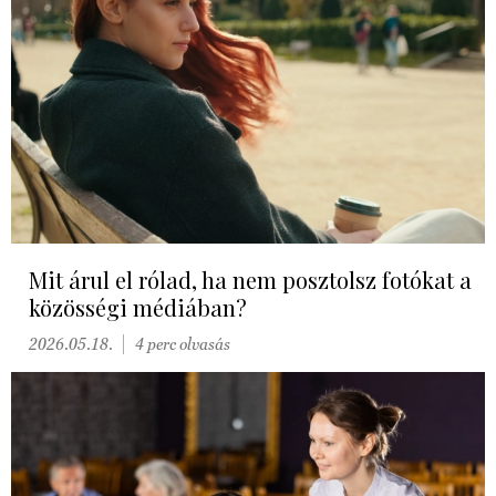
Mit árul el rólad, ha nem posztolsz fotókat a
közösségi médiában?
2026.05.18.
4 perc olvasás