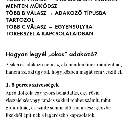
MENTÉN MŰKÖDSZ
TÖBB B VÁLASZ → ADAKOZÓ TÍPUSBA
TARTOZOL
TÖBB C VÁLASZ → EGYENSÚLYRA
TÖREKSZEL A KAPCSOLATAIDBAN
Hogyan legyél „okos” adakozó?
A sikeres adakozó nem az, aki mindenkinek mindent ad,
hanem az, aki úgy ad, hogy közben magát sem veszíti el.
1. 5 perces szívességek
Apró dolgok: egy gyors bemutatás, egy rövid
visszajelzés vagy tanács sokkal többet számít, mint
gondolnád, és szinte semmi időt nem vesz igénybe.
Ezekből épülnek a legerősebb kapcsolatok.