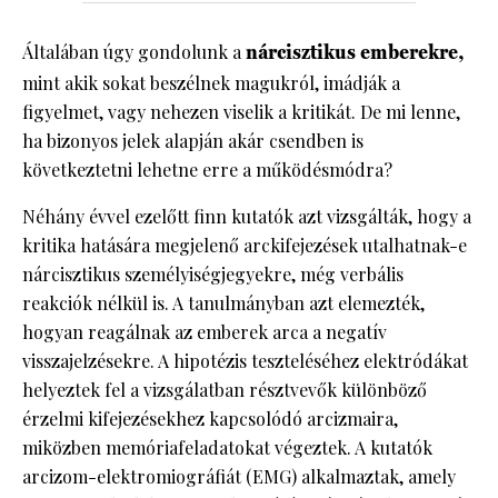
Általában úgy gondolunk a
nárcisztikus emberekre,
mint akik sokat beszélnek magukról, imádják a
figyelmet, vagy nehezen viselik a kritikát. De mi lenne,
ha bizonyos jelek alapján akár csendben is
következtetni lehetne erre a működésmódra?
Néhány évvel ezelőtt finn kutatók azt vizsgálták, hogy a
kritika hatására megjelenő arckifejezések utalhatnak-e
nárcisztikus személyiségjegyekre, még verbális
reakciók nélkül is. A tanulmányban azt elemezték,
hogyan reagálnak az emberek arca a negatív
visszajelzésekre. A hipotézis teszteléséhez elektródákat
helyeztek fel a vizsgálatban résztvevők különböző
érzelmi kifejezésekhez kapcsolódó arcizmaira,
miközben memóriafeladatokat végeztek. A kutatók
arcizom-elektromiográfiát (EMG) alkalmaztak, amely