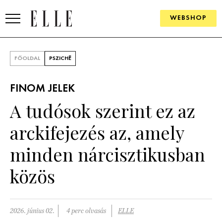
WEBSHOP
DIVAT
FŐOLDAL
PSZICHÉ
ELLE DIGITAL
FINOM JELEK
GOURMET AWARDS
A tudósok szerint ez az
SZÉPSÉG
arckifejezés az, amely
KULTÚRA
minden nárcisztikusban
PSZICHÉ
közös
ÉLETMÓD
2026. június 02.
4 perc olvasás
ELLE
PÁRKAPCSOLAT