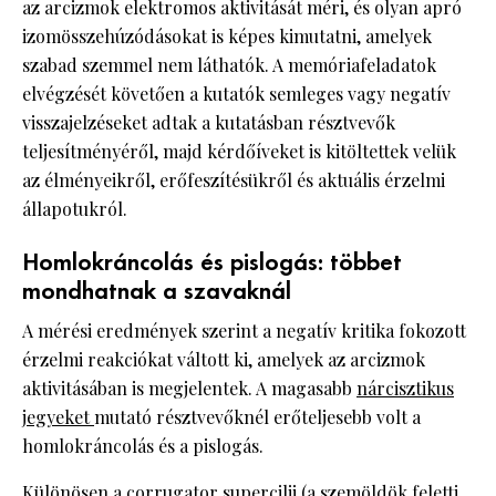
az arcizmok elektromos aktivitását méri, és olyan apró
izomösszehúzódásokat is képes kimutatni, amelyek
szabad szemmel nem láthatók. A memóriafeladatok
elvégzését követően a kutatók semleges vagy negatív
visszajelzéseket adtak a kutatásban résztvevők
teljesítményéről, majd kérdőíveket is kitöltettek velük
az élményeikről, erőfeszítésükről és aktuális érzelmi
állapotukról.
Homlokráncolás és pislogás: többet
mondhatnak a szavaknál
A mérési eredmények szerint a negatív kritika fokozott
érzelmi reakciókat váltott ki, amelyek az arcizmok
aktivitásában is megjelentek. A magasabb
nárcisztikus
jegyeket
mutató résztvevőknél erőteljesebb volt a
homlokráncolás és a pislogás.
Különösen a corrugator supercilii (a szemöldök feletti