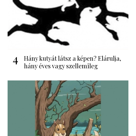
4
Hány kutyát látsz a képen? Elárulja,
hány éves vagy szellemileg