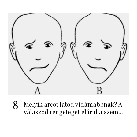
8
Melyik arcot látod vidámabbnak? A
válaszod rengeteget elárul a szem...