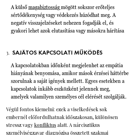
A külső
magabiztosság
mögött sokszor erőteljes
sértődékenység vagy védekezés húzódhat meg. A
negatív visszajelzéseket nehezen fogadják el, és
gyakori lehet azok elutasítása vagy másokra hárítása
SAJÁTOS KAPCSOLATI MŰKÖDÉS
A kapcsolatokban időnként megjelenhet az empátia
hiányának benyomása, amikor mások érzései háttérbe
szorulnak a saját igények mellett. Egyes esetekben a
kapcsolatok inkább eszközként jelennek meg,
amelyek valamilyen személyes cél elérését szolgálják.
Végül fontos kiemelni: ezek a viselkedések sok
embernél előfordulhatnak időszakosan, különösen
stressz vagy
konfliktus
alatt. A nárcisztikus
személyiségzavar diagnózisa összetett szakmai