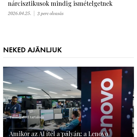
nárcisztikusok mindig ismételgetnek
2026.04.25.
3 perc olvasás
NEKED AJÁNLJUK
Támogatott tartalom
Amikor az AI ítél a pályán: a Lenovo