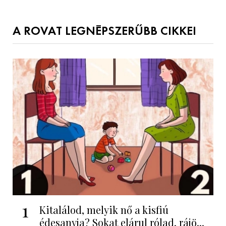
A ROVAT LEGNÉPSZERŰBB CIKKEI
1
Kitalálod, melyik nő a kisfiú
édesanyja? Sokat elárul rólad, rájö...