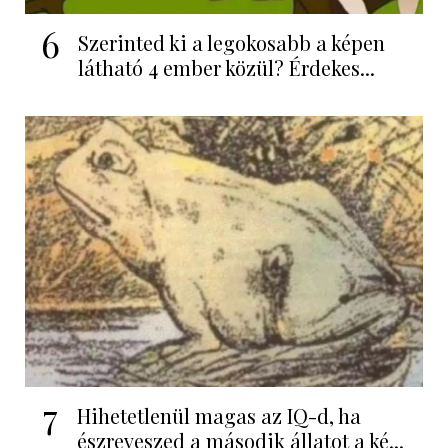
6
Szerinted ki a legokosabb a képen
látható 4 ember közül? Érdekes...
7
Hihetetlenül magas az IQ-d, ha
észreveszed a második állatot a ké...