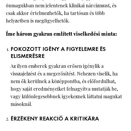
önmagukban nem jelentenek klinikai nárcizmust, és
csak akkor értelmezhetők, ha tartósan és több
helyzetben is megfigyelhetők.
Íme három gyakran említett viselkedési minta:
FOKOZOTT IGÉNY A FIGYELEMRE ÉS
ELISMERÉSRE
Az ilyen emberek gyakran erősen igénylik a
visszajelzést és a megerősítést. Nehezen viselik, ha
nem ők kerülnek a középpontba, és előfordulhat,
hogy saját eredményeiket felnagyítva mutatják be,
vagy különlegesebbnek igyekeznek láttatni magukat
másoknál.
ÉRZÉKENY REAKCIÓ A KRITIKÁRA