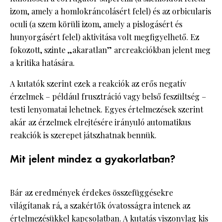
izom, amely a homlokráncolásért felel) és az orbicularis
oculi (a szem körüli izom, amely a pislogásért és
hunyorgásért felel) aktivitása volt megfigyelhető. Ez
fokozott, szinte „akaratlan” arcreakciókban jelent meg
a kritika hatására.
A kutatók szerint ezek a reakciók az erős negatív
érzelmek – például frusztráció vagy belső feszültség –
testi lenyomatai lehetnek. Egyes értelmezések szerint
akár az érzelmek elrejtésére irányuló automatikus
reakciók is szerepet játszhatnak bennük.
Mit jelent mindez a gyakorlatban?
Bár az eredmények érdekes összefüggésekre
világítanak rá, a szakértők óvatosságra intenek az
értelmezésükkel kapcsolatban. A kutatás viszonylag kis