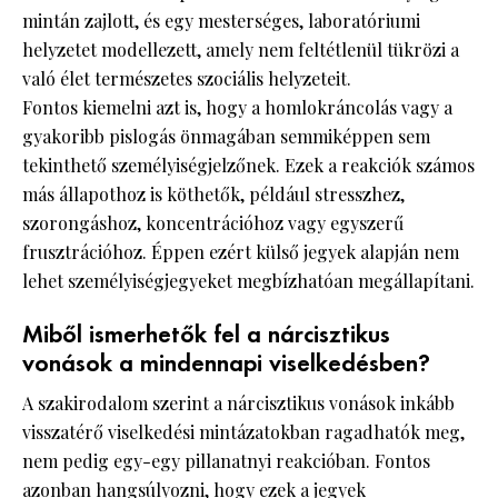
mintán zajlott, és egy mesterséges, laboratóriumi
helyzetet modellezett, amely nem feltétlenül tükrözi a
való élet természetes szociális helyzeteit.
Fontos kiemelni azt is, hogy a homlokráncolás vagy a
gyakoribb pislogás önmagában semmiképpen sem
tekinthető személyiségjelzőnek. Ezek a reakciók számos
más állapothoz is köthetők, például stresszhez,
szorongáshoz, koncentrációhoz vagy egyszerű
frusztrációhoz. Éppen ezért külső jegyek alapján nem
lehet személyiségjegyeket megbízhatóan megállapítani.
Miből ismerhetők fel a nárcisztikus
vonások a mindennapi viselkedésben?
A szakirodalom szerint a nárcisztikus vonások inkább
visszatérő viselkedési mintázatokban ragadhatók meg,
nem pedig egy-egy pillanatnyi reakcióban. Fontos
azonban hangsúlyozni, hogy ezek a jegyek