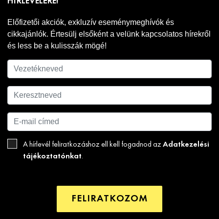
HÍRLEVELÉRE!
Előfizetői akciók, exkluzív eseménymeghívók és
cikkajánlók. Értesülj elsőként a velünk kapcsolatos hírekről
és less be a kulisszák mögé!
Adatkezelési
A hírlevél feliratkozáshoz ell kell fogadnod az
tájékoztatónkat
.
FELIRATKOZOM