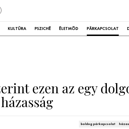
KULTÚRA
PSZICHÉ
ÉLETMÓD
PÁRKAPCSOLAT
erint ezen az egy dolg
 házasság
boldog párkapcsolat
háza