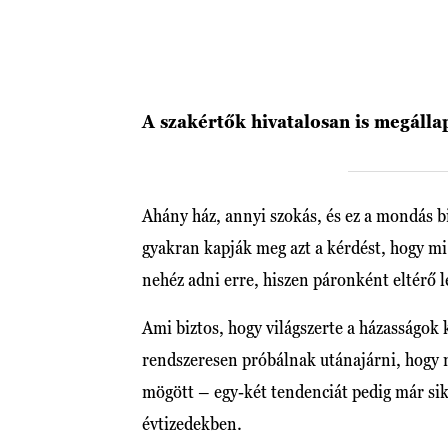
A szakértők hivatalosan is megállap
Ahány ház, annyi szokás, és ez a mondás b
gyakran kapják meg azt a kérdést, hogy mi 
nehéz adni erre, hiszen páronként eltérő le
Ami biztos, hogy világszerte a házasságok k
rendszeresen próbálnak utánajárni, hogy 
mögött – egy-két tendenciát pedig már sike
évtizedekben.