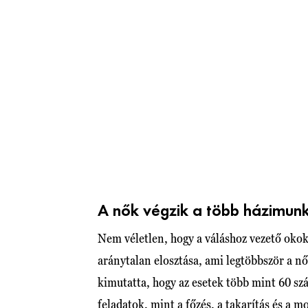
A nők végzik a több házimun
Nem véletlen, hogy a váláshoz vezető okok
aránytalan elosztása, ami legtöbbször a n
kimutatta, hogy az esetek több mint 60 sz
feladatok, mint a főzés, a takarítás és a m