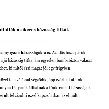
ították a sikeres házasság titkát.
izony igaz a
házasság
okra is. Az idős házaspárok
a jó házasság titka, ám egyetlen bombabiztos választ
het, ki mitől érzi magát jól egy frigyben.
özel fele válással végződik, épp ezért a kutatók
milyen tényezők állhatnak a tönkrement házasságok
rült felvázolni ezzel kapcsolatban az elmúlt