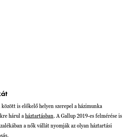
kát
 között is előkelő helyen szerepel a házimunka
őkre hárul a
háztartásban
. A Gallup 2019-es felmérése is
ázalékában a nők vállát nyomják az olyan háztartási
osás.