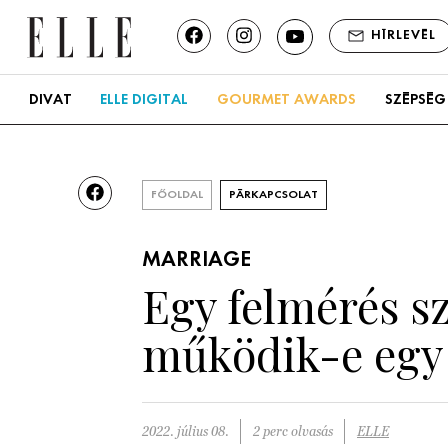
HÍRLEVÉL
DIVAT
ELLE DIGITAL
GOURMET AWARDS
SZÉPSÉG
FŐOLDAL
PÁRKAPCSOLAT
MARRIAGE
Egy felmérés sz
működik-e egy
2022. július 08.
2 perc olvasás
ELLE