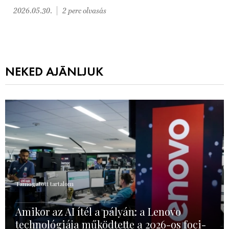
2026.05.30.
2 perc olvasás
NEKED AJÁNLJUK
Támogatott tartalom
Amikor az AI ítél a pályán: a Lenovo
technológiája működtette a 2026-os foci-