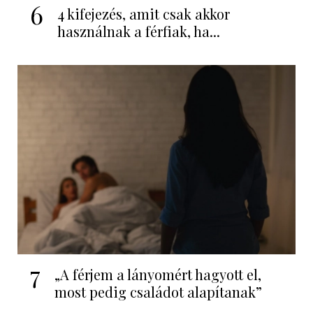
6
4 kifejezés, amit csak akkor
használnak a férfiak, ha...
7
„A férjem a lányomért hagyott el,
most pedig családot alapítanak”