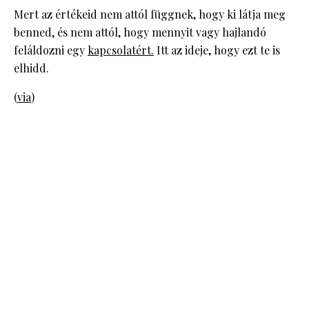
Mert az értékeid nem attól függnek, hogy ki látja meg
benned, és nem attól, hogy mennyit vagy hajlandó
feláldozni egy
kapcsolatért.
Itt az ideje, hogy ezt te is
elhidd.
(
via
)