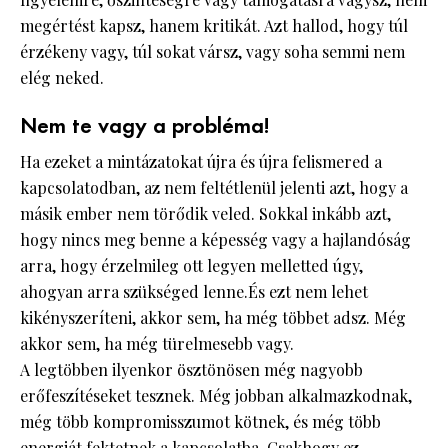
megértést kapsz, hanem kritikát. Azt hallod, hogy túl
érzékeny vagy, túl sokat vársz, vagy soha semmi nem
elég neked.
Nem te vagy a probléma!
Ha ezeket a mintázatokat újra és újra felismered a
kapcsolatodban, az nem feltétlenül jelenti azt, hogy a
másik ember nem törődik veled. Sokkal inkább azt,
hogy nincs meg benne a képesség vagy a hajlandóság
arra, hogy érzelmileg ott legyen melletted úgy,
ahogyan arra szükséged lenne.És ezt nem lehet
kikényszeríteni, akkor sem, ha még többet adsz. Még
akkor sem, ha még türelmesebb vagy.
A legtöbben ilyenkor ösztönösen még nagyobb
erőfeszítéseket tesznek. Még jobban alkalmazkodnak,
még több kompromisszumot kötnek, és még több
energiát fektetnek a kapcsolatba
. Csakhogy ez