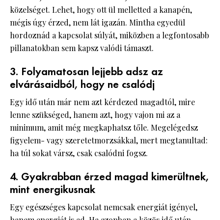
közelséget. Lehet, hogy ott ül melletted a kanapén,
mégis úgy érzed, nem lát igazán. Mintha egyedül
hordoznád a kapcsolat súlyát, miközben a legfontosabb
pillanatokban sem kapsz valódi támaszt.
3. Folyamatosan lejjebb adsz az
elvárásaidból, hogy ne csalódj
Egy idő után már nem azt kérdezed magadtól, mire
lenne szükséged, hanem azt, hogy vajon mi az a
minimum, amit még megkaphatsz tőle. Megelégedsz
figyelem- vagy szeretetmorzsákkal, mert megtanultad:
ha túl sokat vársz, csak csalódni fogsz.
4. Gyakrabban érzed magad kimerültnek,
mint energikusnak
Egy egészséges kapcsolat nemcsak energiát igényel,
hanem energiát is ad. Ha azonban a közös idő után