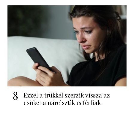
8
Ezzel a trükkel szerzik vissza az
exüket a nárcisztikus férfiak