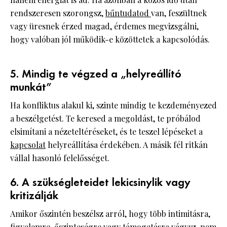
rendszeresen szorongsz,
bűntudatod
van, feszültnek
vagy üresnek érzed magad, érdemes megvizsgálni,
hogy valóban jól működik-e közöttetek a kapcsolódás.
5. Mindig te végzed a „helyreállító
munkát”
Ha konfliktus alakul ki, szinte mindig te kezdeményezed
a beszélgetést. Te keresed a megoldást, te próbálod
elsimítani a nézeteltéréseket, és te teszel lépéseket a
kapcsolat
helyreállítása érdekében. A másik fél ritkán
vállal hasonló felelősséget.
6. A szükségleteidet lekicsinylik vagy
kritizálják
Amikor őszintén beszélsz arról, hogy több intimitásra,
figyelemre, őszinteségre vagy támogatásra vágysz, nem