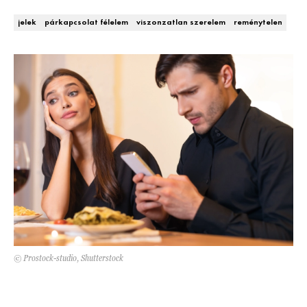
DECOR
jelek
párkapcsolat félelem
viszonzatlan szerelem
reménytelen
Hírek
HOROSZKÓP
Trendek
SZTÁRHÍREK
Szobák
BUSINESS
Ötletek
ANYA
Szép terek
AWARDS
BEAUTY AWARDS
EVENT
© Prostock-studio, Shutterstock
WEBSHOP