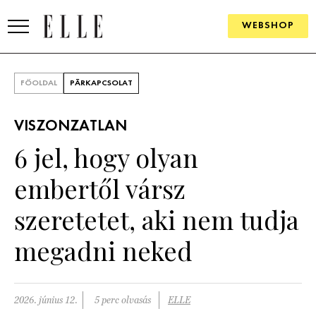
WEBSHOP
DIVAT
FŐOLDAL
PÁRKAPCSOLAT
ELLE DIGITAL
VISZONZATLAN
GOURMET AWARDS
6 jel, hogy olyan
SZÉPSÉG
embertől vársz
KULTÚRA
szeretetet, aki nem tudja
PSZICHÉ
megadni neked
ÉLETMÓD
2026. június 12.
5 perc olvasás
ELLE
PÁRKAPCSOLAT