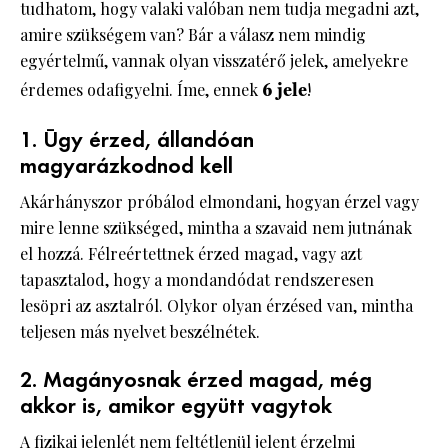
tudhatom, hogy valaki valóban nem tudja megadni azt,
amire szükségem van? Bár a válasz nem mindig
egyértelmű, vannak olyan visszatérő jelek, amelyekre
érdemes odafigyelni. Íme, ennek
6 jele
!
1. Úgy érzed, állandóan
magyarázkodnod kell
Akárhányszor próbálod elmondani, hogyan érzel vagy
mire lenne szükséged, mintha a szavaid nem jutnának
el hozzá. Félreértettnek érzed magad, vagy azt
tapasztalod, hogy a mondandódat rendszeresen
lesöpri az asztalról. Olykor olyan érzésed van, mintha
teljesen más nyelvet beszélnétek.
2. Magányosnak érzed magad, még
akkor is, amikor együtt vagytok
A fizikai jelenlét nem feltétlenül jelent érzelmi