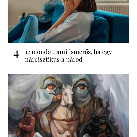
4
12 mondat, ami ismerős, ha egy
nárcisztikus a párod