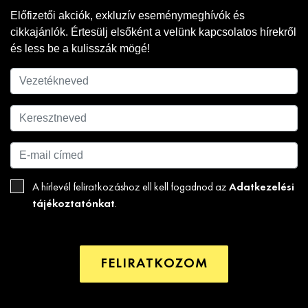
Előfizetői akciók, exkluzív eseménymeghívók és
cikkajánlók. Értesülj elsőként a velünk kapcsolatos hírekről
és less be a kulisszák mögé!
Adatkezelési
A hírlevél feliratkozáshoz ell kell fogadnod az
tájékoztatónkat
.
FELIRATKOZOM