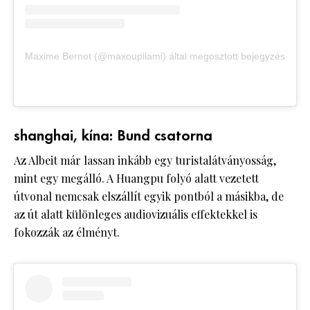
Maxime Bernot (@maxoupilami) által megosztott bejegyzés
shanghai, kína: Bund csatorna
Az Albeit már lassan inkább egy turistalátványosság,
mint egy megálló. A Huangpu folyó alatt vezetett
útvonal nemcsak elszállít egyik pontból a másikba, de
az út alatt különleges audiovizuális effektekkel is
fokozzák az élményt.