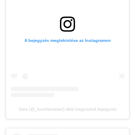
A bejegyzés megtekintése az Instagramon
Sara (@_love4streetart) által megosztott bejegyzés