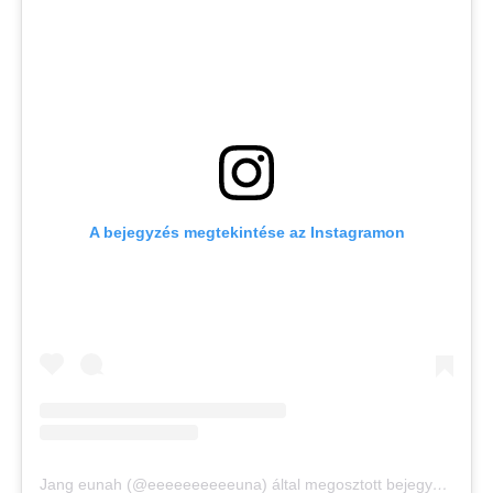
A bejegyzés megtekintése az Instagramon
Jang eunah (@eeeeeeeeeeuna) által megosztott bejegyzés