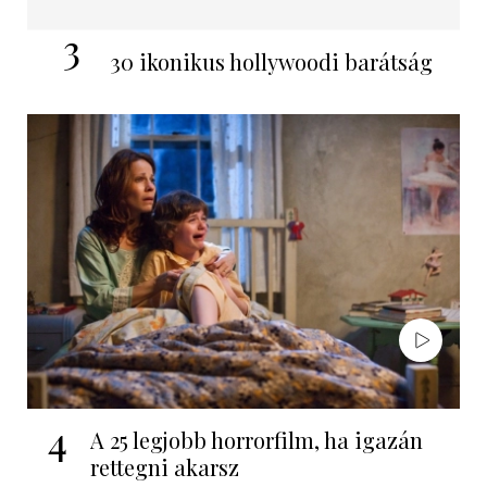
3
30 ikonikus hollywoodi barátság
4
A 25 legjobb horrorfilm, ha igazán
rettegni akarsz