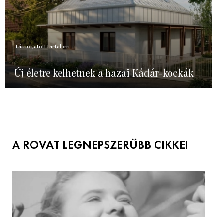
Támogatott tartalom
Új életre kelhetnek a hazai Kádár-kockák
A ROVAT LEGNÉPSZERŰBB CIKKEI