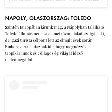
NÁPOLY, OLASZORSZÁG: TOLEDO
Szintén Európában járunk még, a Nápolyban található
Toledo állomás nemcsak a metróvonalakat szolgálja ki,
de igazi turista célpont lett az elmúlt évek során.
Emberek ezrei utaznak ide, hogy megnézzék a
tropikáriumok és csillagos ég világát idéző
metrómegállót.