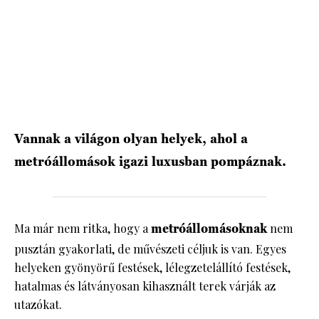
HÍRLEVÉL
Vannak a világon olyan helyek, ahol a
metróállomások igazi luxusban pompáznak.
Ma
már nem ritka, hogy a
metróállomásoknak
nem
pusztán gyakorlati, de művészeti céljuk is van. Egyes
helyeken gyönyörű festések, lélegzetelállító festések,
hatalmas és látványosan kihasznált terek várják az
utazókat.