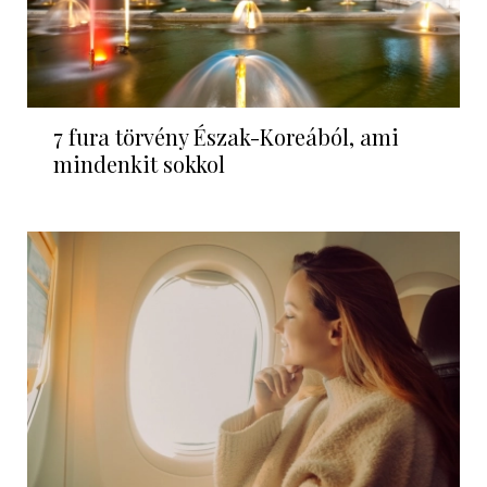
7 fura törvény Észak-Koreából, ami
mindenkit sokkol