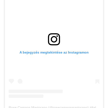
A bejegyzés megtekintése az Instagramon
Rose Campos Martorano (@rosecamposmartorano) által megosztott bejegyzés