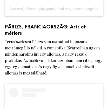
Noe (me) (@noemipigliapochi) által megosztott bejegyzés
PÁRIZS, FRANCIAORSZÁG: Arts et
métiers
Természetesen Párizs sem maradhat impozáns
metrómegálló nélkül. A romantika fővárosában ugyan
minden sarokra jut egy állomás, a nagy részük
praktikus. Az újabb vonalakon azonban nem ritka, hogy
egy-egy tematikus és nagy figyelemmel kivitelezett
állomás is megtalálható.