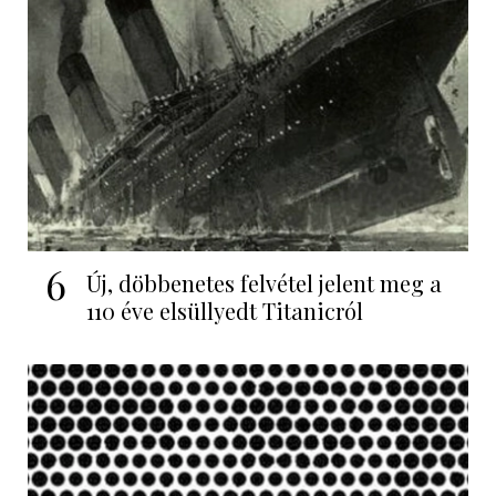
6
Új, döbbenetes felvétel jelent meg a
110 éve elsüllyedt Titanicról