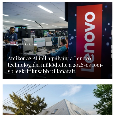
Támogatott tartalom
Amikor az AI ítél a pályán: a Lenovo
technológiája működtette a 2026-os foci-
vb legkritikusabb pillanatait