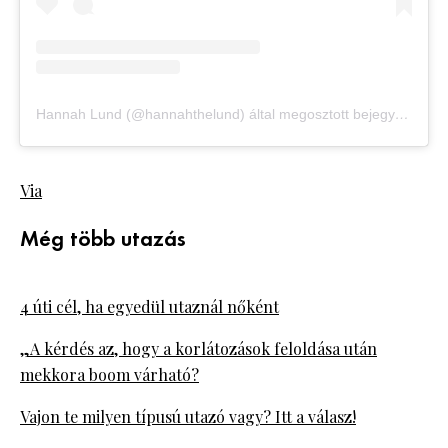
Hannah Lund (@hannahthelund) által megosztott bejegyzés
Via
Még több utazás
4 úti cél, ha egyedül utaznál nőként
„A kérdés az, hogy a korlátozások feloldása után
mekkora boom várható?
Vajon te milyen típusú utazó vagy? Itt a válasz!