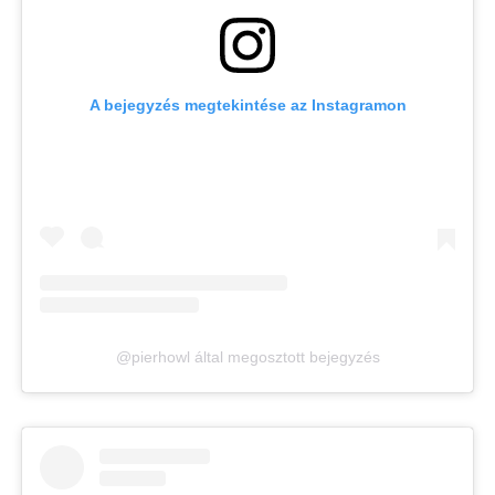
A bejegyzés megtekintése az Instagramon
@pierhowl által megosztott bejegyzés