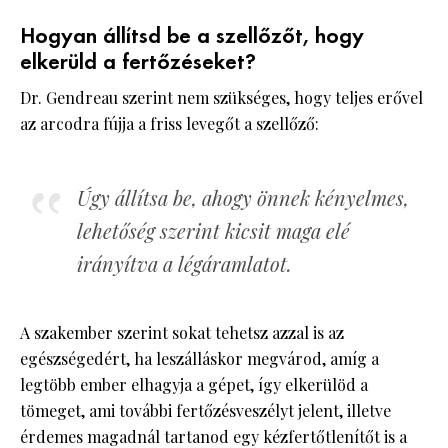
Hogyan állítsd be a szellőzőt, hogy
elkerüld a fertőzéseket?
Dr. Gendreau szerint nem szükséges, hogy teljes erővel
az arcodra fújja a friss levegőt a szellőző:
Úgy állítsa be, ahogy önnek kényelmes,
lehetőség szerint kicsit maga elé
irányítva a légáramlatot.
A szakember szerint sokat tehetsz azzal is az
egészségedért, ha leszálláskor megvárod, amíg a
legtöbb ember elhagyja a gépet, így elkerülöd a
tömeget, ami további fertőzésveszélyt jelent, illetve
érdemes magadnál tartanod egy kézfertőtlenítőt is a