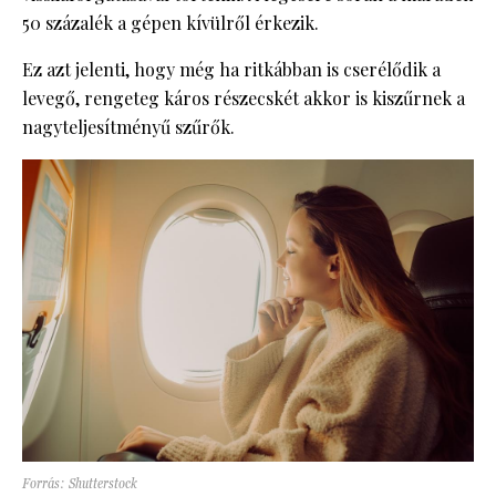
50 százalék a gépen kívülről érkezik.
Ez azt jelenti, hogy még ha ritkábban is cserélődik a
levegő, rengeteg káros részecskét akkor is kiszűrnek a
nagyteljesítményű szűrők.
Forrás: Shutterstock