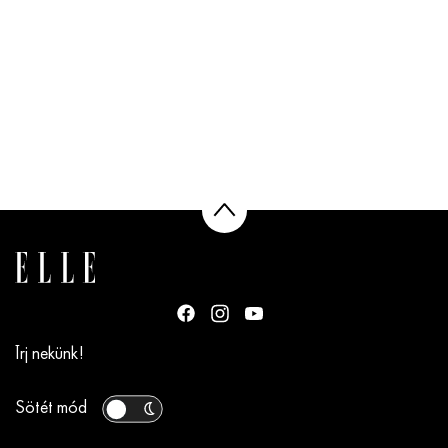
Írj nekünk!
Sötét mód