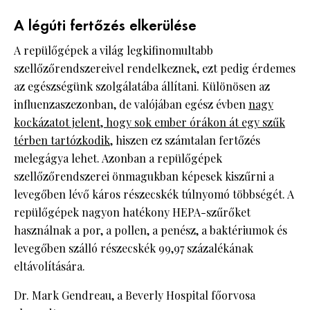
A légúti fertőzés elkerülése
A repülőgépek a világ legkifinomultabb
szellőzőrendszereivel rendelkeznek, ezt pedig érdemes
az egészségünk szolgálatába állítani. Különösen az
influenzaszezonban, de valójában egész évben
nagy
kockázatot jelent, hogy sok ember órákon át egy szűk
térben tartózkodik
, hiszen ez számtalan fertőzés
melegágya lehet. Azonban a repülőgépek
szellőzőrendszerei önmagukban képesek kiszűrni a
levegőben lévő káros részecskék túlnyomó többségét. A
repülőgépek nagyon hatékony HEPA-szűrőket
használnak a por, a pollen, a penész, a baktériumok és
levegőben szálló részecskék 99,97 százalékának
eltávolítására.
Dr. Mark Gendreau, a Beverly Hospital főorvosa