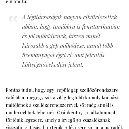
elmondta:
A légitársaságok nagyon elkötelezettek
abban, hogy továbbra is fenntarthatóan
és jól működjenek, hiszen minél
károsabb a gép működése, annál több
üzemanyagot éget el, ami jelentős
költségnövekedést jelent.
Fontos tudni, hogy egy repülőgép szellőzőrendszere
valójában megegyezik a világ legtöbb komoly kórházi
műtőjének a szellőzőrendszerével, sőt még annál is
modernebbek lehetnek. Óránként 15-30 alkalommal
történik légcsere, amely a levegő 50 százalékának
visszaforgatásával történik. A légcsere során a maradék