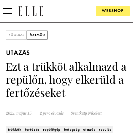
WEBSHOP
DIVAT
FŐOLDAL
ÉLETMÓD
ELLE DIGITAL
UTAZÁS
GOURMET AWARDS
Ezt a trükköt alkalmazd a
SZÉPSÉG
repülőn, hogy elkerüld a
KULTÚRA
fertőzéseket
PSZICHÉ
2023. május 15.
2 perc olvasás
Szentkuty Nikolett
ÉLETMÓD
PÁRKAPCSOLAT
trükkök
fertőzés
repülőgép
betegség
utazás
repülés