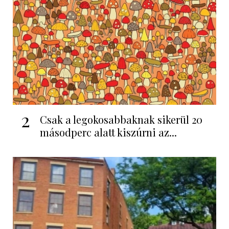
2
Csak a legokosabbaknak sikerül 20
másodperc alatt kiszúrni az...