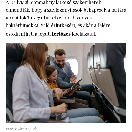
A DailyMail.comnak nyilatkozó szakemberek
elmondták, hogy
a szellőzőnyílások bekapcsolva tartása
a repülőkön
segíthet elkerülni bizonyos
baktériumokkal való érintkezést, és akár a felére
csökkentheti a légúti
fertőzés
kockázatát.
Forrás: Shutterstock