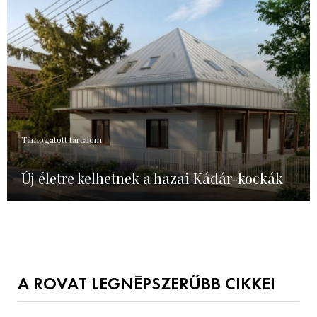
Támogatott tartalom
Új életre kelhetnek a hazai Kádár-kockák
A ROVAT LEGNÉPSZERŰBB CIKKEI