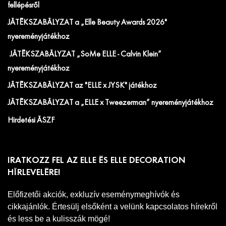
fellépésről
JÁTÉKSZABÁLYZAT a „Elle Beauty Awards 2026"
nyereményjátékhoz
JÁTÉKSZABÁLYZAT „SoMe ELLE - Calvin Klein”
nyereményjátékhoz
JÁTÉKSZABÁLYZAT az "ELLE x JYSK" játékhoz
JÁTÉKSZABÁLYZAT a „ELLE x Tweezerman” nyereményjátékhoz
Hirdetési ÁSZF
IRATKOZZ FEL AZ ELLE ÉS ELLE DECORATION
HÍRLEVELÉRE!
Előfizetői akciók, exkluzív eseménymeghívók és
cikkajánlók. Értesülj elsőként a velünk kapcsolatos hírekről
és less be a kulisszák mögé!