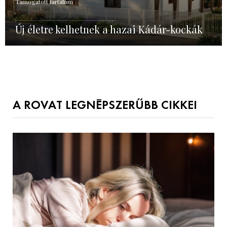
Támogatott tartalom
Új életre kelhetnek a hazai Kádár-kockák
A ROVAT LEGNÉPSZERŰBB CIKKEI