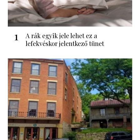
1
A rák egyik jele lehet ez a
lefekvéskor jelentkező tünet