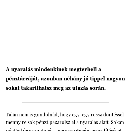
HÍRLEVÉL
A nyaralás mindenkinek megterheli a
pénztárcáját, azonban néhány jó tippel nagyon
sokat takaríthatsz meg az utazás során.
Talán nem is gondolnád, hogy egy-egy rossz döntéssel
mennyire sok pénzt pazarolsz el a nyaralás alatt. Sokan
például úgy gondolják, hogy az
utazás
lerövidítésével,