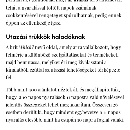
tehát a nyaralással töltött napok számának
csökkentésével rengeteget spórolhatnak, pedig ennek
éppen az ellenkezője igaz.
Utazási trükkök haladóknak
A brit
Which?
nevű oldal, amely arra vállalkozott, hogy
felmérje a különböző szolgáltatásokat és termékeket,
majd bemutassa, melyiket éri meg kiválasztani a
kínálatból, ezúttal az utazási lehetőségeket térképezte
fel.
Több mint 400 ajánlatot néztek át, és megállapították,
hogy a 10 napos nyaralások 11 naposra való növelésével
jelentős összegeket lehet megtakarítani. Összesen 26
esetben derült ki, hogy mindent egybevetve a 11 napos
nyaralás olcsóbb, mint ha csupán 10 napra foglal valaki.