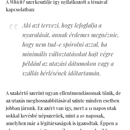
A
Which?
szerkesztője így nyilatkozott a témával
kapcsolatban:
Aki azt tervezi, hogy lefoglalja a
nyaralását, annak érdemes megnéznie,
hogy nem tud-e spórolni azzal, ha
minimális változtatásokat hajt végre
például az utazási dátumokon vagy a
szállás bérlésének időtartamán.
A szakértő szerint ugyan ellentmondásosnak tűnik, de
az utazás meghosszabbításával szinte minden esetben
jobban járunk. Ez azért van így, mert a 11 napos utak
sokkal kevésbé népszerűek, mint a 10 naposak,
amelyhez már a légitársaságok is igazodtak. Éppen a