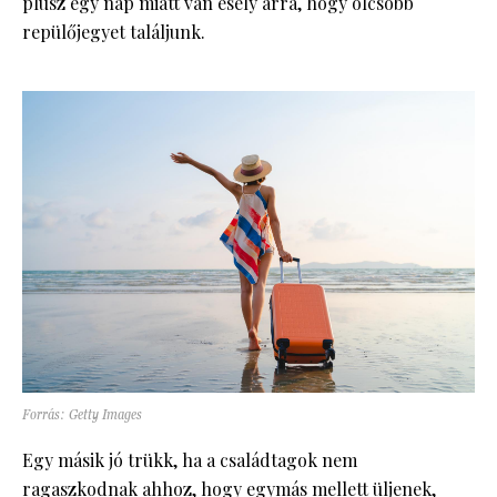
plusz egy nap miatt van esély arra, hogy olcsóbb
repülőjegyet találjunk.
Forrás: Getty Images
Egy másik jó trükk, ha a családtagok nem
ragaszkodnak ahhoz, hogy egymás mellett üljenek,