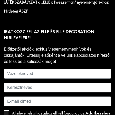
JÁTÉKSZABÁLYZAT a „ELLE x Tweezerman” nyereményjátékhoz
Hirdetési ÁSZF
IRATKOZZ FEL AZ ELLE ÉS ELLE DECORATION
HÍRLEVELÉRE!
Előfizetői akciók, exkluzív eseménymeghívók és
cikkajánlók. Értesülj elsőként a velünk kapcsolatos hírekről
és less be a kulisszák mögé!
Adatkezelési
A hírlevél feliratkozáshoz ell kell fogadnod az