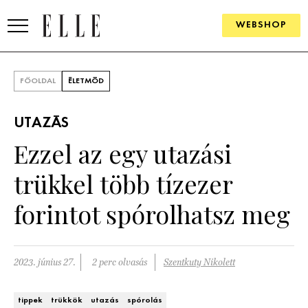
WEBSHOP
DIVAT
FŐOLDAL
ÉLETMÓD
ELLE DIGITAL
UTAZÁS
GOURMET AWARDS
Ezzel az egy utazási
SZÉPSÉG
trükkel több tízezer
KULTÚRA
forintot spórolhatsz meg
PSZICHÉ
2023. június 27.
2 perc olvasás
Szentkuty Nikolett
ÉLETMÓD
PÁRKAPCSOLAT
tippek
trükkök
utazás
spórolás