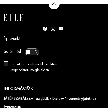
Írj nekünk!
Sötét mód
Sötét mód automatikus állítása
napszaknak megfelelően
INFORMÁCIÓK
JÁTÉKSZABÁLYZAT az „ELLE x Disney+” nyereményjátékhoz
Impresszum