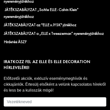
nyereményjátékhoz
JÁTÉKSZABÁLYZAT „SoMe ELLE - Calvin Klein”
nyereményjátékhoz
JÁTÉKSZABÁLYZAT az "ELLE x JYSK" játékhoz
JÁTÉKSZABÁLYZAT a „ELLE x Tweezerman” nyereményjátékhoz
Hirdetési ÁSZF
IRATKOZZ FEL AZ ELLE ÉS ELLE DECORATION
HÍRLEVELÉRE!
Előfizetői akciók, exkluzív eseménymeghívók és
cikkajánlók. Értesülj elsőként a velünk kapcsolatos hírekről
és less be a kulisszák mögé!