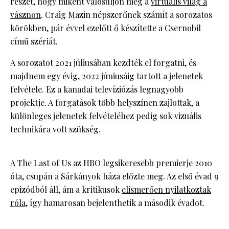
részét, hogy miként valósuljon meg a
virtuális világ a
vásznon
. Craig Mazin népszerűnek számít a sorozatos
körökben, pár évvel ezelőtt ő készítette a Csernobil
című szériát.
A sorozatot 2021 júliusában kezdték el forgatni, és
majdnem egy évig, 2022 júniusáig tartott a jelenetek
felvétele. Ez a kanadai televíziózás legnagyobb
projektje. A forgatások több helyszínen zajlottak, a
különleges jelenetek felvételéhez pedig sok vizuális
technikára volt szükség.
A The Last of Us az HBO legsikeresebb premierje 2010
óta, csupán a Sárkányok háza előzte meg. Az első évad 9
epizódból áll, ám a kritikusok
elismerően nyilatkoztak
róla
, így hamarosan bejelenthetik a második évadot.