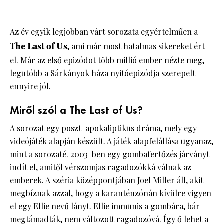
Az év egyik legjobban várt sorozata egyértelműen a
The Last of Us
, ami már most hatalmas sikereket ért
el. Már az első epizódot több millió ember nézte meg,
legutóbb a Sárkányok háza nyitóepizódja szerepelt
ennyire jól.
Miről szól a The Last of Us?
A sorozat egy poszt-apokaliptikus dráma, mely egy
videójáték alapján készült. A játék alapfelállása ugyanaz,
mint a sorozaté. 2003-ben egy gombafertőzés járványt
indít el, amitől vérszomjas ragadozókká válnak az
emberek. A széria középpontjában Joel Miller áll, akit
megbíznak azzal, hogy a karanténzónán kívülre vigyen
el egy Ellie nevű lányt. Ellie immunis a gombára, bár
megtámadták, nem változott ragadozóvá. Így ő lehet a