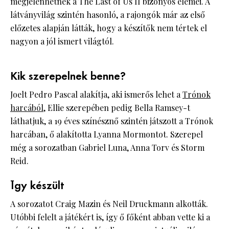
megjelenhetnek a The Last of Us II bizonyos elemei. A
látványvilág szintén hasonló, a rajongók már az első
előzetes alapján látták, hogy a készítők nem tértek el
nagyon a jól ismert világtól.
Kik szerepelnek benne?
Joelt Pedro Pascal alakítja, aki ismerős lehet a
Trónok
harcából
, Ellie szerepében pedig Bella Ramsey-t
láthatjuk, a 19 éves színésznő szintén játszott a Trónok
harcában, ő alakította Lyanna Mormontot. Szerepel
még a sorozatban Gabriel Luna, Anna Torv és Storm
Reid.
Így készült
A sorozatot Craig Mazin és Neil Druckmann alkották.
Utóbbi felelt a játékért is, így ő főként abban vette ki a