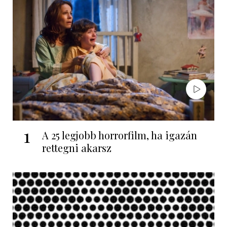
1
A 25 legjobb horrorfilm, ha igazán
rettegni akarsz