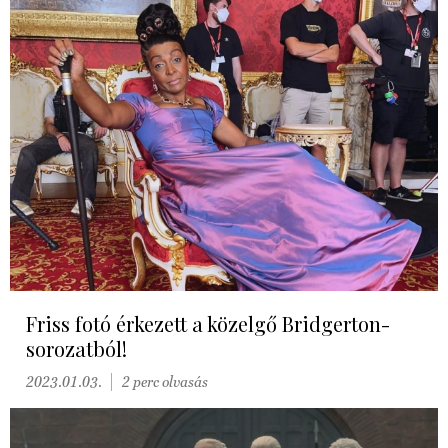
Friss fotó érkezett a közelgő Bridgerton-
sorozatból!
2023.01.03.
2 perc olvasás