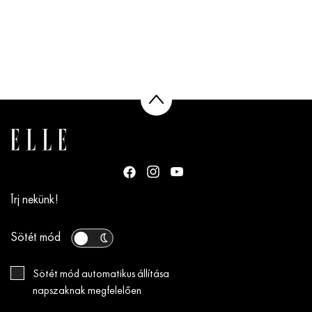
Írj nekünk!
Sötét mód
Sötét mód automatikus állítása
napszaknak megfelelően