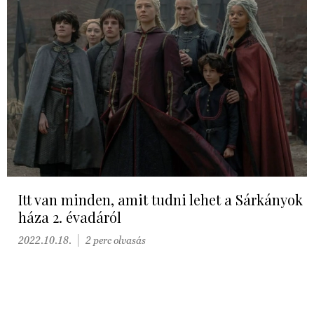
Itt van minden, amit tudni lehet a Sárkányok
háza 2. évadáról
2022.10.18.
2 perc olvasás