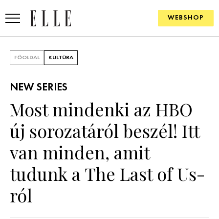
WEBSHOP
DIVAT
FŐOLDAL
KULTÚRA
ELLE DIGITAL
NEW SERIES
GOURMET AWARDS
Most mindenki az HBO
SZÉPSÉG
új sorozatáról beszél! Itt
KULTÚRA
van minden, amit
PSZICHÉ
tudunk a The Last of Us-
ról
ÉLETMÓD
PÁRKAPCSOLAT