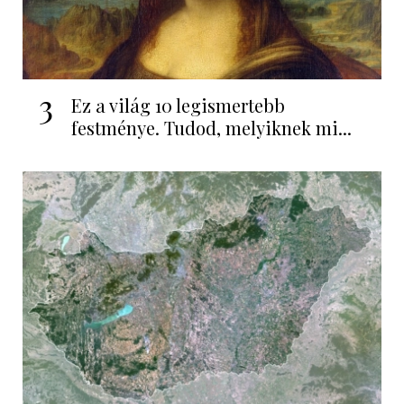
3
Ez a világ 10 legismertebb
festménye. Tudod, melyiknek mi...