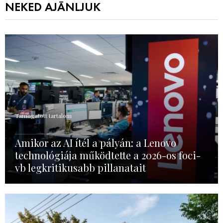
NEKED AJÁNLJUK
Támogatott tartalom
Amikor az AI ítél a pályán: a Lenovo
technológiája működtette a 2026-os foci-
vb legkritikusabb pillanatait