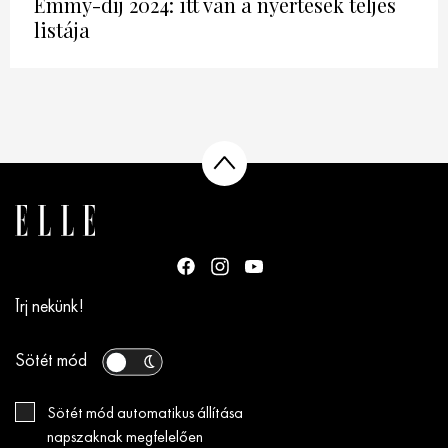
Emmy-díj 2024: itt van a nyertesek teljes
listája
Írj nekünk!
Sötét mód
Sötét mód automatikus állítása
napszaknak megfelelően