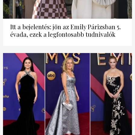
Itt a bejelentés: jön az Emily Párizsban 5.
évada, ezek a legfontosabb tudnivalók