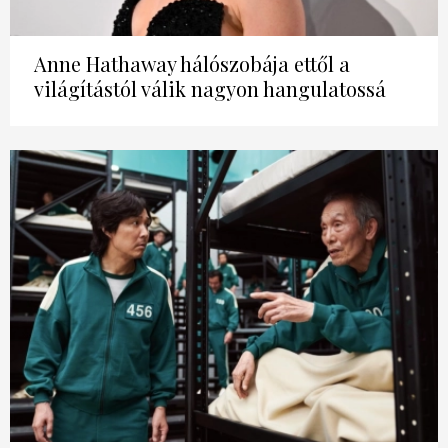
Anne Hathaway hálószobája ettől a
világítástól válik nagyon hangulatossá