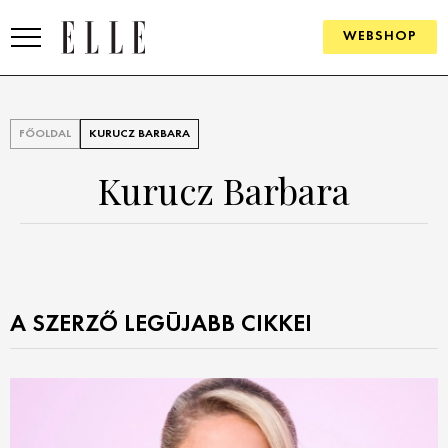
WEBSHOP
DIVAT
FŐOLDAL
KURUCZ BARBARA
ELLE DIGITAL
Kurucz Barbara
GOURMET AWARDS
SZÉPSÉG
KULTÚRA
A SZERZŐ LEGÚJABB CIKKEI
PSZICHÉ
ÉLETMÓD
PÁRKAPCSOLAT