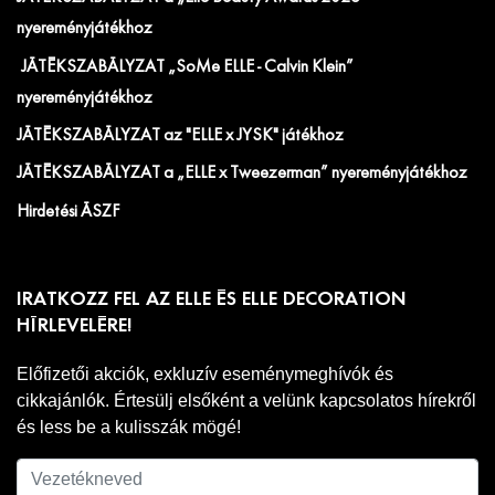
nyereményjátékhoz
JÁTÉKSZABÁLYZAT „SoMe ELLE - Calvin Klein”
nyereményjátékhoz
JÁTÉKSZABÁLYZAT az "ELLE x JYSK" játékhoz
JÁTÉKSZABÁLYZAT a „ELLE x Tweezerman” nyereményjátékhoz
Hirdetési ÁSZF
IRATKOZZ FEL AZ ELLE ÉS ELLE DECORATION
HÍRLEVELÉRE!
Előfizetői akciók, exkluzív eseménymeghívók és
cikkajánlók. Értesülj elsőként a velünk kapcsolatos hírekről
és less be a kulisszák mögé!