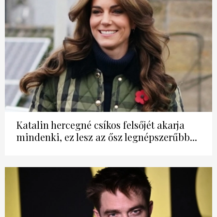
Katalin hercegné csíkos felsőjét akarja
mindenki, ez lesz az ősz legnépszerűbb...