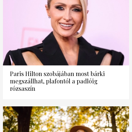
DECOR
Hírek
HOROSZKÓP
Trendek
SZTÁRHÍREK
Szobák
BUSINESS
Ötletek
ANYA
Paris Hilton szobájában most bárki
Szép terek
megszállhat, plafontól a padlóig
AWARDS
rózsaszín
BEAUTY AWARDS
EVENT
WEBSHOP