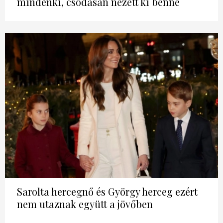
mindenki, csodásan nézett ki benne
Sarolta hercegnő és György herceg ezért
nem utaznak együtt a jövőben