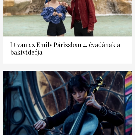
Itt van az Emily Párizsban 4. évadának a
bakivideója