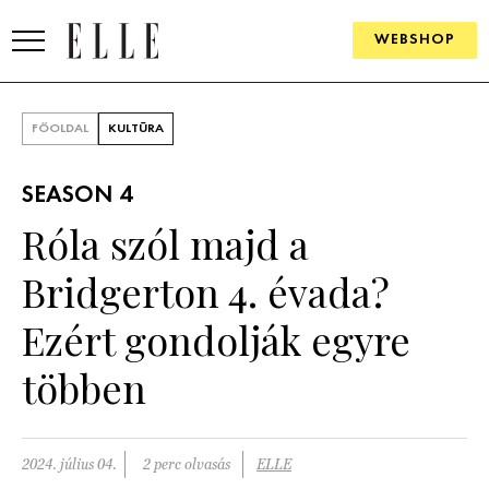
WEBSHOP
DIVAT
FŐOLDAL
KULTÚRA
ELLE DIGITAL
SEASON 4
GOURMET AWARDS
Róla szól majd a
SZÉPSÉG
Bridgerton 4. évada?
KULTÚRA
Ezért gondolják egyre
PSZICHÉ
többen
ÉLETMÓD
2024. július 04.
2 perc olvasás
ELLE
PÁRKAPCSOLAT