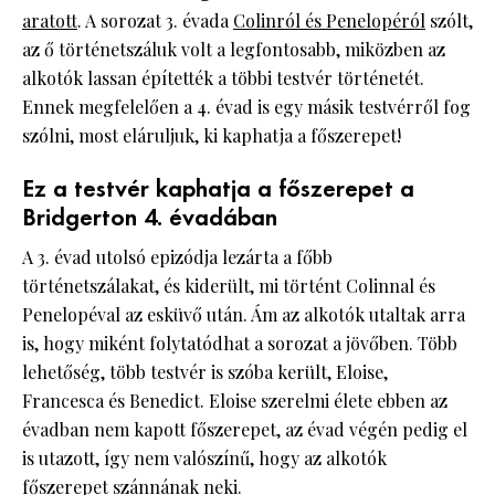
aratott
. A sorozat 3. évada
Colinról és Penelopéról
szólt,
az ő történetszáluk volt a legfontosabb, miközben az
alkotók lassan építették a többi testvér történetét.
Ennek megfelelően a 4. évad is egy másik testvérről fog
szólni, most eláruljuk, ki kaphatja a főszerepet!
Ez a testvér kaphatja a főszerepet a
Bridgerton 4. évadában
A 3. évad utolsó epizódja lezárta a főbb
történetszálakat, és kiderült, mi történt Colinnal és
Penelopéval az esküvő után. Ám az alkotók utaltak arra
is, hogy miként folytatódhat a sorozat a jövőben. Több
lehetőség, több testvér is szóba került, Eloise,
Francesca és Benedict. Eloise szerelmi élete ebben az
évadban nem kapott főszerepet, az évad végén pedig el
is utazott, így nem valószínű, hogy az alkotók
főszerepet szánnának neki.