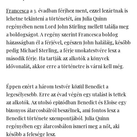
Francesca
a 3. évadban férjhez ment, ezzel lezártnak is
lehetne tekinteni a történetét, ám Julia Quinn
regényében nem Lord John Stirling mellett találja meg
a boldogságot. A regény szerint Francesca boldog
házasságban él a férjével, egészen John haláláig, később
pedig Michael Sterling, a férje unokatestvére lesz a
második férje. Ha tartják az alkotók a könyvek
idővonalát, akkor erre a történetre is várni kell még.
Éppen ezért a három testvér közül Benedict a
legesélyesebb. Erre az évad végén egy utalást is tettek
az alkotók. Az utolsó epizódban Benedict és Eloise egy
bizonyos álarcosbálról beszélnek, ami fontos lesz a
Benedict története szempontjából. Julia Quinn
regényében egy álarcosbálon ismeri meg a nőt, aki
később a felesége lesz.