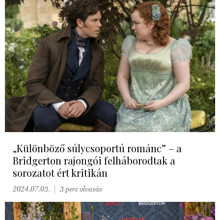
„Különböző súlycsoportú románc” – a
Bridgerton rajongói felháborodtak a
sorozatot ért kritikán
2024.07.03.
3 perc olvasás