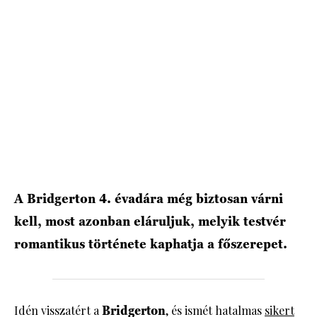
HÍRLEVÉL
A Bridgerton 4. évadára még biztosan várni
kell, most azonban eláruljuk, melyik testvér
romantikus története kaphatja a főszerepet.
Idén visszatért a
Bridgerton
, és ismét hatalmas
sikert