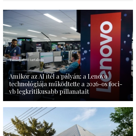
Támogatott tartalom
Amikor az AI ítél a pályán: a Lenovo
technológiája működtette a 2026-os foci-
vb legkritikusabb pillanatait