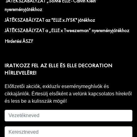
JÁTÉKSZABÁLYZAT „SoMe ELLE - Calvin Klein”
nyereményjátékhoz
JÁTÉKSZABÁLYZAT az "ELLE x JYSK" játékhoz
JÁTÉKSZABÁLYZAT a „ELLE x Tweezerman” nyereményjátékhoz
Hirdetési ÁSZF
IRATKOZZ FEL AZ ELLE ÉS ELLE DECORATION
HÍRLEVELÉRE!
Előfizetői akciók, exkluzív eseménymeghívók és
cikkajánlók. Értesülj elsőként a velünk kapcsolatos hírekről
és less be a kulisszák mögé!