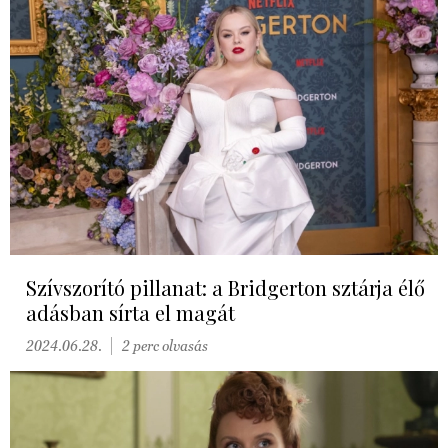
Szívszorító pillanat: a Bridgerton sztárja élő
adásban sírta el magát
2024.06.28.
2 perc olvasás