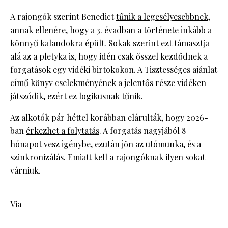
A rajongók szerint Benedict
tűnik a legesélyesebbnek
,
annak ellenére, hogy a 3. évadban a története inkább a
könnyű kalandokra épült. Sokak szerint ezt támasztja
alá az a pletyka is, hogy idén csak ősszel kezdődnek a
forgatások egy vidéki birtokokon. A Tisztességes ajánlat
című könyv cselekményének a jelentős része vidéken
játszódik, ezért ez logikusnak tűnik.
Az alkotók pár héttel korábban elárulták, hogy 2026-
ban
érkezhet a folytatás
. A forgatás nagyjából 8
hónapot vesz igénybe, ezután jön az utómunka, és a
szinkronizálás. Emiatt kell a rajongóknak ilyen sokat
várniuk.
Via