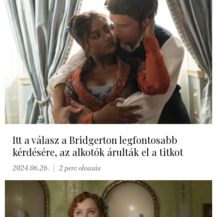
Itt a válasz a Bridgerton legfontosabb
kérdésére, az alkotók árulták el a titkot
2024.06.26.
2 perc olvasás