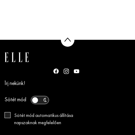
Írj nekünk!
Sötét mód
Sötét mód automatikus állítása
napszaknak megfelelően