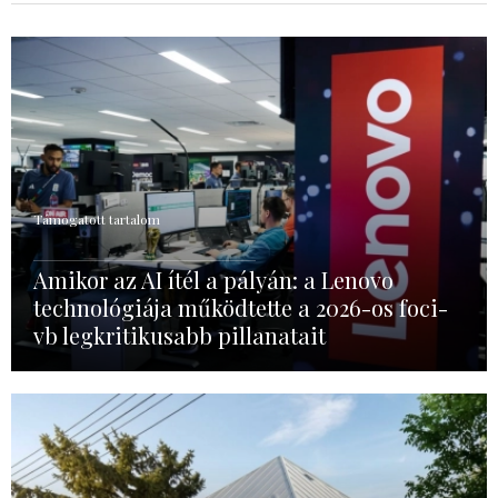
Támogatott tartalom
Amikor az AI ítél a pályán: a Lenovo
technológiája működtette a 2026-os foci-
vb legkritikusabb pillanatait