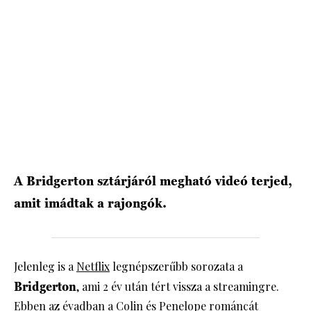
HÍRLEVÉL
A Bridgerton sztárjáról megható videó terjed,
amit imádtak a rajongók.
Jelenleg is a
Netflix
legnépszerűbb sorozata a
Bridgerton
, ami 2 év után tért vissza a streamingre.
Ebben az évadban a Colin és Penelope románcát