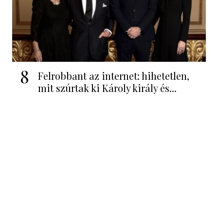
8
Felrobbant az internet: hihetetlen,
mit szúrtak ki Károly király és...