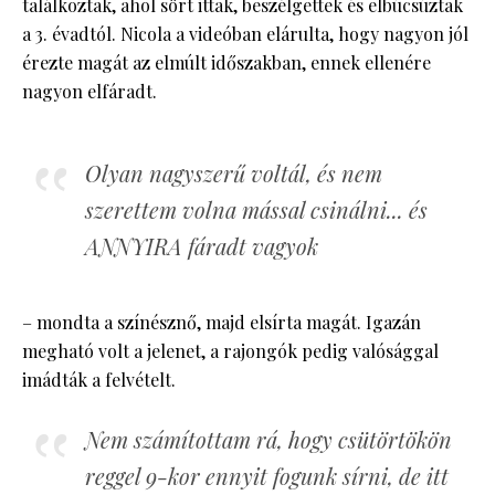
találkoztak, ahol sört ittak, beszélgettek és elbúcsúztak
a 3. évadtól. Nicola a videóban elárulta, hogy nagyon jól
érezte magát az elmúlt időszakban, ennek ellenére
nagyon elfáradt.
Olyan nagyszerű voltál, és nem
szerettem volna mással csinálni... és
ANNYIRA fáradt vagyok
– mondta a színésznő, majd elsírta magát. Igazán
megható volt a jelenet, a rajongók pedig valósággal
imádták a felvételt.
Nem számítottam rá, hogy csütörtökön
reggel 9-kor ennyit fogunk sírni, de itt