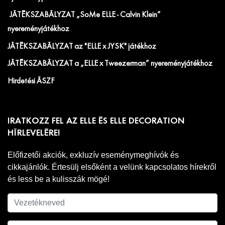
JÁTÉKSZABÁLYZAT „SoMe ELLE - Calvin Klein”
nyereményjátékhoz
JÁTÉKSZABÁLYZAT az "ELLE x JYSK" játékhoz
JÁTÉKSZABÁLYZAT a „ELLE x Tweezerman” nyereményjátékhoz
Hirdetési ÁSZF
IRATKOZZ FEL AZ ELLE ÉS ELLE DECORATION
HÍRLEVELÉRE!
Előfizetői akciók, exkluzív eseménymeghívók és
cikkajánlók. Értesülj elsőként a velünk kapcsolatos hírekről
és less be a kulisszák mögé!