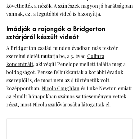
követhették a nézők. A színészek nagyon jó barátságban
vannak, ezt a legutóbbi videó is bizonyítja.
Imádják a rajongók a Bridgerton
sztárjáról készült videót
A Bridgerton család minden évadban más testvér
szerelmi életét mutatja be, a 3. évad
Colinra
koncentrált
, aki végül Penelope mellett találta meg a
boldogságot. Persze felbukkantak a korábbi évadok
szereplői is, de most nem az ő történetük volt
középpontban.
Nicola Coughlan
és Luke Newton emiatt
az elmúlt hónapokban számos sajtóeseményen vettek
részt, most Nicola szülővárosába látogattak el.