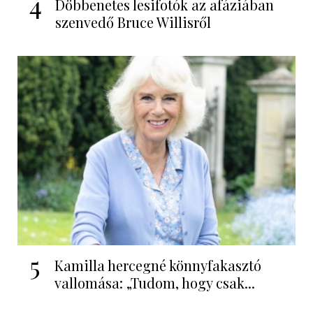
4
Döbbenetes lesifotók az afáziában
szenvedő Bruce Willisről
5
Kamilla hercegné könnyfakasztó
vallomása: „Tudom, hogy csak...