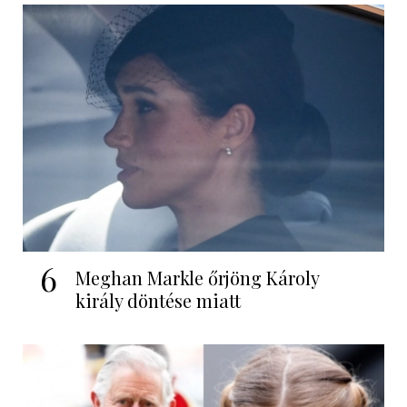
6
Meghan Markle őrjöng Károly
király döntése miatt