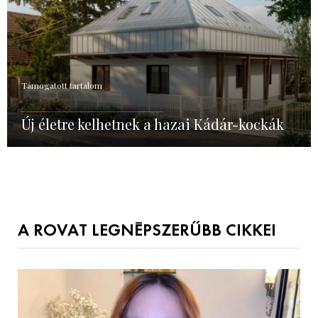
Támogatott tartalom
Új életre kelhetnek a hazai Kádár-kockák
A ROVAT LEGNÉPSZERŰBB CIKKEI