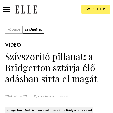
WEBSHOP
DIVAT
FŐOLDAL
SZTÁRHÍREK
ELLE DIGITAL
VIDEO
GOURMET AWARDS
Szívszorító pillanat: a
SZÉPSÉG
Bridgerton sztárja élő
KULTÚRA
adásban sírta el magát
PSZICHÉ
2024. június 28.
2 perc olvasás
ELLE
ÉLETMÓD
PÁRKAPCSOLAT
bridgerton
Netflix
sorozat
videó
a Bridgerton család