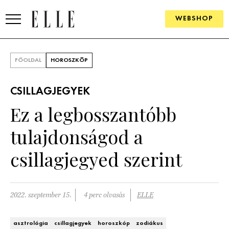
WEBSHOP
DIVAT
FŐOLDAL
HOROSZKÓP
ELLE DIGITAL
CSILLAGJEGYEK
GOURMET AWARDS
Ez a legbosszantóbb
SZÉPSÉG
tulajdonságod a
KULTÚRA
csillagjegyed szerint
PSZICHÉ
2022. szeptember 15.
4 perc olvasás
ELLE
ÉLETMÓD
PÁRKAPCSOLAT
asztrológia
csillagjegyek
horoszkóp
zodiákus