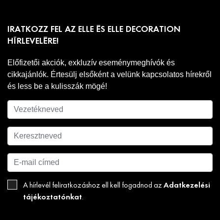
IRATKOZZ FEL AZ ELLE ÉS ELLE DECORATION
HÍRLEVELÉRE!
Előfizetői akciók, exkluzív eseménymeghívók és
cikkajánlók. Értesülj elsőként a velünk kapcsolatos hírekről
és less be a kulisszák mögé!
Adatkezelési
A hírlevél feliratkozáshoz ell kell fogadnod az
tájékoztatónkat
.