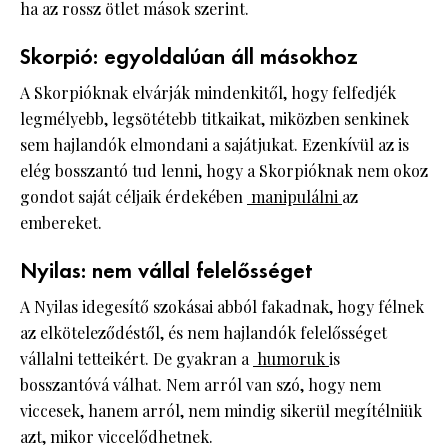
ha az rossz ötlet mások szerint.
Skorpió: egyoldalúan áll másokhoz
A Skorpióknak elvárják mindenkitől, hogy felfedjék
legmélyebb, legsötétebb titkaikat, miközben senkinek
sem hajlandók elmondani a sajátjukat. Ezenkívül az is
elég bosszantó tud lenni, hogy a Skorpióknak nem okoz
gondot saját céljaik érdekében
manipulálni
az
embereket.
Nyilas: nem vállal felelősséget
A Nyilas idegesítő szokásai abból fakadnak, hogy félnek
az elköteleződéstől, és nem hajlandók felelősséget
vállalni tetteikért. De gyakran a
humoruk
is
bosszantóvá válhat. Nem arról van szó, hogy nem
viccesek, hanem arról, nem mindig sikerül megítélniük
azt, mikor viccelődhetnek.