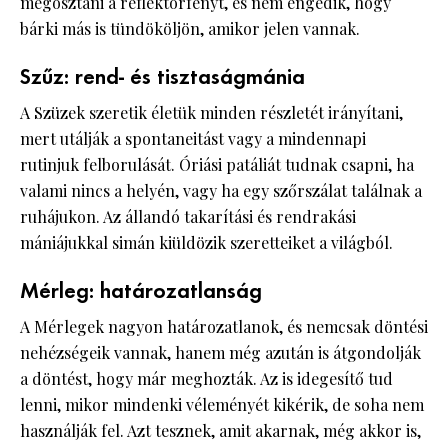
megosztani a reflektorfényt, és nem engedik, hogy
bárki más is tündököljön, amikor jelen vannak.
Szűz: rend- és tisztaságmánia
A Szüzek szeretik életük minden részletét irányítani,
mert utálják a spontaneitást vagy a mindennapi
rutinjuk felborulását. Óriási patáliát tudnak csapni, ha
valami nincs a helyén, vagy ha egy szőrszálat találnak a
ruhájukon. Az állandó takarítási és rendrakási
mániájukkal simán kiüldözik szeretteiket a világból.
Mérleg: határozatlanság
A Mérlegek nagyon határozatlanok, és nemcsak döntési
nehézségeik vannak, hanem még azután is átgondolják
a döntést, hogy már meghozták. Az is idegesítő tud
lenni, mikor mindenki véleményét kikérik, de soha nem
használják fel. Azt tesznek, amit akarnak, még akkor is,