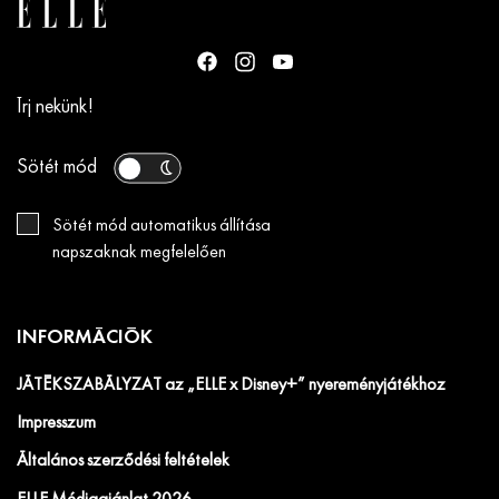
Írj nekünk!
Sötét mód
Sötét mód automatikus állítása
napszaknak megfelelően
INFORMÁCIÓK
JÁTÉKSZABÁLYZAT az „ELLE x Disney+” nyereményjátékhoz
Impresszum
Általános szerződési feltételek