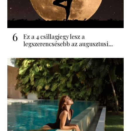
6
Ez a 4 csillagjegy lesz a
legszerencsésebb az augusztusi...