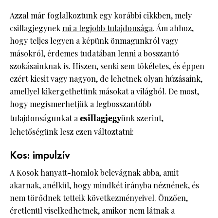
Azzal már foglalkoztunk egy korábbi cikkben, mely
csillagjegynek
mi a legjobb tulajdonsága
. Ám ahhoz,
hogy teljes legyen a képünk önmagunkról vagy
másokról, érdemes tudatában lenni a bosszantó
szokásainknak is. Hiszen, senki sem tökéletes, és éppen
ezért kicsit vagy nagyon, de lehetnek olyan húzásaink,
amellyel kikergethetünk másokat a világból. De most,
hogy megismerhetjük a legbosszantóbb
tulajdonságunkat a
csillagjegy
ünk szerint,
lehetőségünk lesz ezen változtatni:
Kos: impulzív
A Kosok hanyatt-homlok belevágnak abba, amit
akarnak, anélkül, hogy mindkét irányba néznének, és
nem törődnek tetteik következményeivel. Önzően,
éretlenül viselkedhetnek, amikor nem látnak a