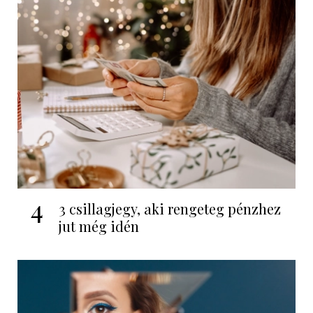
4
3 csillagjegy, aki rengeteg pénzhez
jut még idén