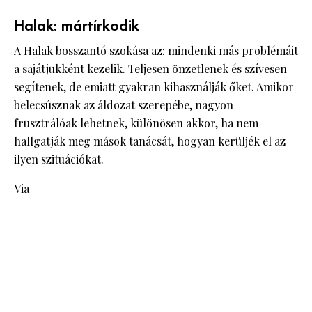
Halak: mártírkodik
A Halak bosszantó szokása az: mindenki más problémáit
a sajátjukként kezelik. Teljesen önzetlenek és szívesen
segítenek, de emiatt gyakran kihasználják őket. Amikor
belecsúsznak az áldozat szerepébe, nagyon
frusztrálóak lehetnek, különösen akkor, ha nem
hallgatják meg mások tanácsát, hogyan kerüljék el az
ilyen szituációkat.
Via