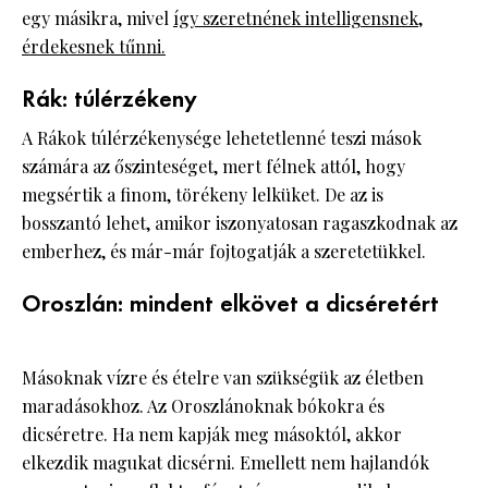
egy másikra, mivel
így szeretnének intelligensnek,
érdekesnek tűnni.
Rák: túlérzékeny
A Rákok túlérzékenysége lehetetlenné teszi mások
számára az őszinteséget, mert félnek attól, hogy
megsértik a finom, törékeny lelküket. De az is
bosszantó lehet, amikor iszonyatosan ragaszkodnak az
emberhez, és már-már fojtogatják a szeretetükkel.
Oroszlán: mindent elkövet a dicséretért
Másoknak vízre és ételre van szükségük az életben
maradásokhoz. Az Oroszlánoknak bókokra és
dicséretre. Ha nem kapják meg másoktól, akkor
elkezdik magukat dicsérni. Emellett nem hajlandók