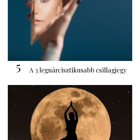
5
A 3 legnárcisztikusabb csillagjegy