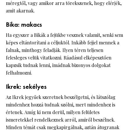
méregtől, vagy amikor arra törekszenek, hogy elérjék,
amit akarnak.
Bika: makacs
Ha egyszer a Bikák a fejükbe vesznek valamit, senki sem
képes eltántorítani a céljuktól. Inkább fejjel mennek a
falnak, minthogy feladják. Ilyen téren teljesen
felesleges velük vitatkozni. Ráadásul elképesztően
kapzsik tudnak lenni, imádnak bizonyos dolgokat
felhalmozni.
Ikrek: sekélyes
Az Ikrek jegyűek szeretnek beszélgetni, és látszólag
mindenhez hozzá tudnak szólni, mert mindenhez is
értenek. Amíg ki nem derül, milyen felületes
ismeretekkel rendelkeznek arról, amiről beszélnek.
Minden témát csak megkapirgálnak, aztán átugranak