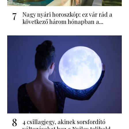
7
Nagy nyári horoszkóp: ez vár rád a
következő három hónapban a...
8
4 csillagjegy, akinek sorsfordító
változásokat hoz a Nyilas telihold