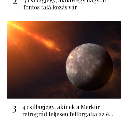
2
fontos találkozás vár
3
4 csillagjegy, akinek a Merkúr
retrográd teljesen felforgatja az é...