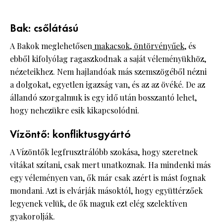
Bak: csőlátású
A Bakok meglehetősen
makacsok, öntörvényűek
, és
ebből kifolyólag ragaszkodnak a saját véleményükhöz,
nézeteikhez. Nem hajlandóak más szemszögéből nézni
a dolgokat, egyetlen igazság van, és az az övéké. De az
állandó szorgalmuk is egy idő után bosszantó lehet,
hogy nehezükre esik kikapcsolódni.
Vízöntő: konfliktusgyártó
A Vízöntők legfrusztrálóbb szokása, hogy szeretnek
vitákat szítani, csak mert unatkoznak. Ha mindenki más
egy véleményen van, ők már csak azért is mást fognak
mondani. Azt is elvárják másoktól, hogy együttérzőek
legyenek velük, de ők maguk ezt elég szelektíven
gyakorolják.