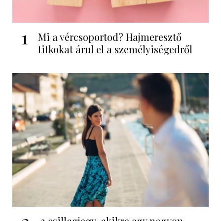
1
Mi a vércsoportod? Hajmeresztő
titkokat árul el a személyiségedről
3 csillagjegy, akikre egy nagyon