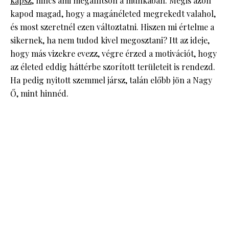
kapsz
, nincs ami megállítson a munkában. Mégis azon
kapod magad, hogy a magánéleted megrekedt valahol,
és most szeretnél ezen változtatni. Hiszen mi értelme a
sikernek, ha nem tudod kivel megosztani? Itt az ideje,
hogy más vizekre evezz, végre érzed a motivációt, hogy
az életed eddig háttérbe szorított területeit is rendezd.
Ha pedig nyitott szemmel jársz, talán előbb jön a Nagy
Ő, mint hinnéd.