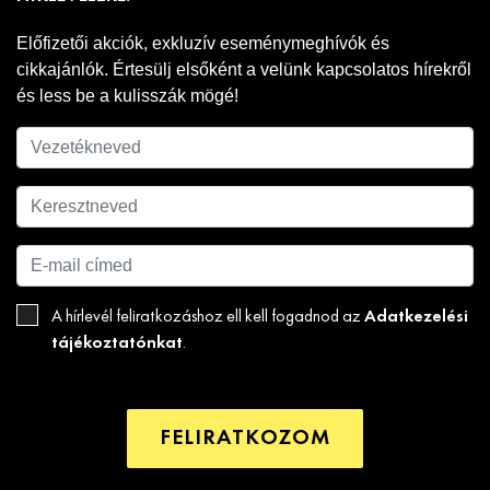
Előfizetői akciók, exkluzív eseménymeghívók és
cikkajánlók. Értesülj elsőként a velünk kapcsolatos hírekről
és less be a kulisszák mögé!
Adatkezelési
A hírlevél feliratkozáshoz ell kell fogadnod az
tájékoztatónkat
.
FELIRATKOZOM