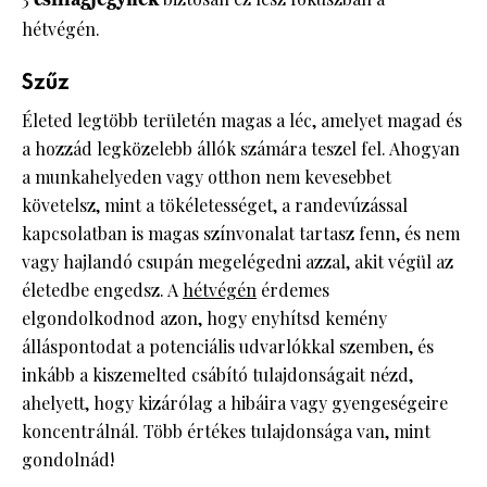
hétvégén.
Szűz
Életed legtöbb területén magas a léc, amelyet magad és
a hozzád legközelebb állók számára teszel fel. Ahogyan
a munkahelyeden vagy otthon nem kevesebbet
követelsz, mint a tökéletességet, a randevúzással
kapcsolatban is magas színvonalat tartasz fenn, és nem
vagy hajlandó csupán megelégedni azzal, akit végül az
életedbe engedsz. A
hétvégén
érdemes
elgondolkodnod azon, hogy enyhítsd kemény
álláspontodat a potenciális udvarlókkal szemben, és
inkább a kiszemelted csábító tulajdonságait nézd,
ahelyett, hogy kizárólag a hibáira vagy gyengeségeire
koncentrálnál. Több értékes tulajdonsága van, mint
gondolnád!