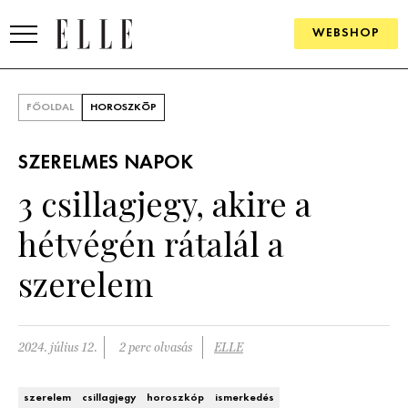
WEBSHOP
DIVAT
FŐOLDAL
HOROSZKÓP
ELLE DIGITAL
SZERELMES NAPOK
GOURMET AWARDS
3 csillagjegy, akire a
SZÉPSÉG
hétvégén rátalál a
KULTÚRA
szerelem
PSZICHÉ
2024. július 12.
2 perc olvasás
ELLE
ÉLETMÓD
PÁRKAPCSOLAT
szerelem
csillagjegy
horoszkóp
ismerkedés