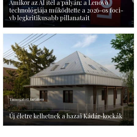
Amikor az AI ítél a pályán: a Lenovo
technológiája működtette a 2026-os foci-
vb legkritikusabb pillanatait
Támogatott tartalom
Új életre kelhetnek a hazai Kádár-kockák