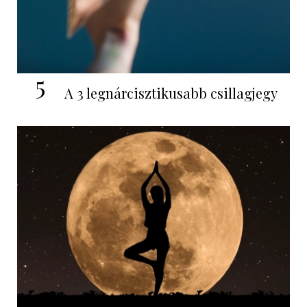
5
A 3 legnárcisztikusabb csillagjegy