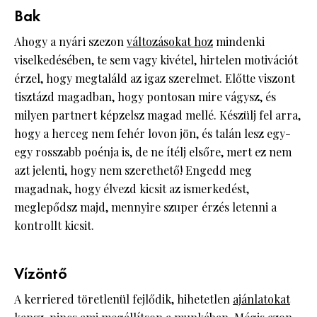
Bak
Ahogy a nyári szezon
változásokat hoz
mindenki
viselkedésében, te sem vagy kivétel, hirtelen motivációt
érzel, hogy megtaláld az igaz szerelmet. Előtte viszont
tisztázd magadban, hogy pontosan mire vágysz, és
milyen partnert képzelsz magad mellé. Készülj fel arra,
hogy a herceg nem fehér lovon jön, és talán lesz egy-
egy rosszabb poénja is, de ne ítélj elsőre, mert ez nem
azt jelenti, hogy nem szerethető! Engedd meg
magadnak, hogy élvezd kicsit az ismerkedést,
meglepődsz majd, mennyire szuper érzés letenni a
kontrollt kicsit.
Vízöntő
A kerriered töretlenül fejlődik, hihetetlen
ajánlatokat