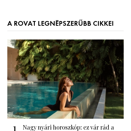
A ROVAT LEGNÉPSZERŰBB CIKKEI
1
Nagy nyári horoszkóp: ez vár rád a