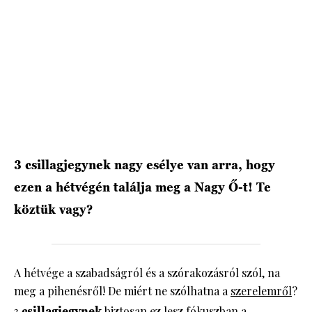
HÍRLEVÉL
3 csillagjegynek nagy esélye van arra, hogy
ezen a hétvégén találja meg a Nagy Ő-t! Te
köztük vagy?
A hétvége a szabadságról és a szórakozásról szól, na
meg a pihenésről! De miért ne szólhatna a
szerelemről
?
3
csillagjegynek
biztosan ez lesz fókuszban a