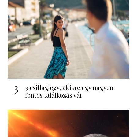
3
3 csillagjegy, akikre egy nagyon
fontos találkozás vár