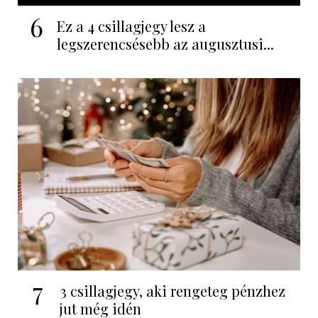
6
Ez a 4 csillagjegy lesz a
legszerencsésebb az augusztusi...
7
3 csillagjegy, aki rengeteg pénzhez
jut még idén