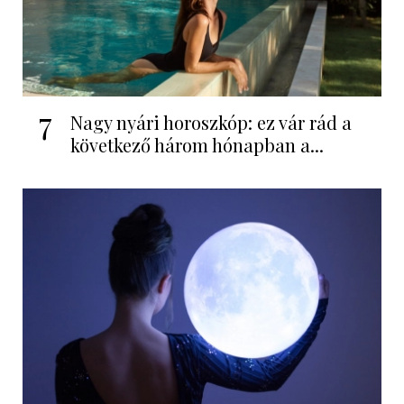
7
Nagy nyári horoszkóp: ez vár rád a
következő három hónapban a...