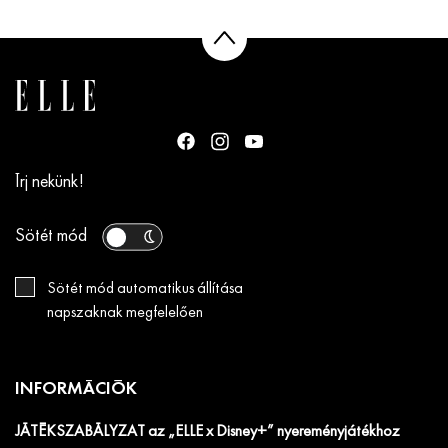
Írj nekünk!
Sötét mód
Sötét mód automatikus állítása
napszaknak megfelelően
INFORMÁCIÓK
JÁTÉKSZABÁLYZAT az „ELLE x Disney+” nyereményjátékhoz