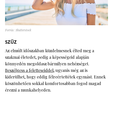
Forrás: Shutterstock
SZŰZ
Az elmúlt időszakban küzdelmesnek élted meg a
szakmai életedet, pedig a képességeid alapján
könnyedén megoldasz bármilyen nehézséget.
Beszélgess a feletteseiddel
, ugyanis még az is
kiderülhet, hogy eddig félreértettétek egymást. Ennek
köszönhetően sokkal komfortosabban fogod magad
érezni a munkahelyeden.