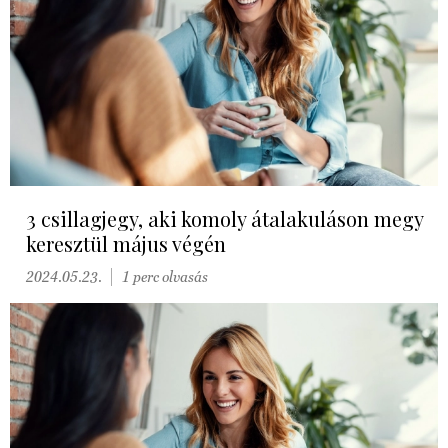
3 csillagjegy, aki komoly átalakuláson megy
keresztül május végén
2024.05.23.
1 perc olvasás