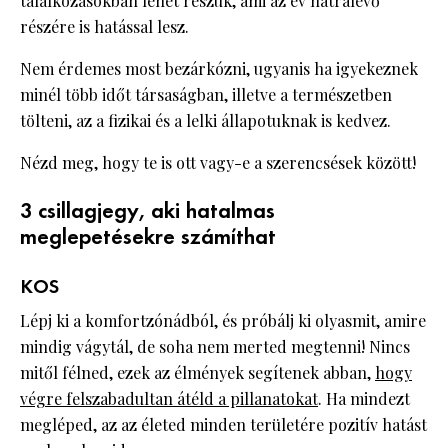
találkozásokban lehet részük, ami az év hátralevő
részére is hatással lesz.
Nem érdemes most bezárkózni, ugyanis ha igyekeznek
minél több időt társaságban, illetve a természetben
tölteni, az a fizikai és a lelki állapotuknak is kedvez.
Nézd meg, hogy te is ott vagy-e a szerencsések között!
3 csillagjegy, aki hatalmas
meglepetésekre számíthat
KOS
Lépj ki a komfortzónádból, és próbálj ki olyasmit, amire
mindig vágytál, de soha nem merted megtenni! Nincs
mitől félned, ezek az élmények segítenek abban,
hogy
végre felszabadultan átéld a pillanatokat
. Ha mindezt
megléped, az az életed minden területére pozitív hatást