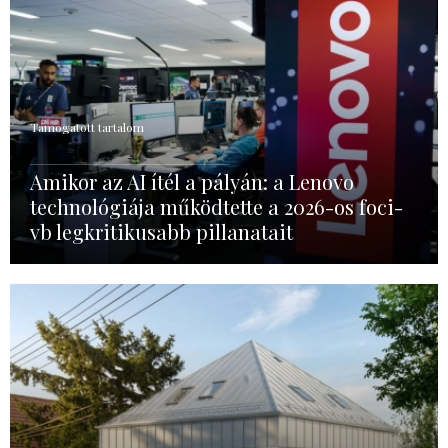
Támogatott tartalom
Amikor az AI ítél a pályán: a Lenovo
technológiája működtette a 2026-os foci-
vb legkritikusabb pillanatait