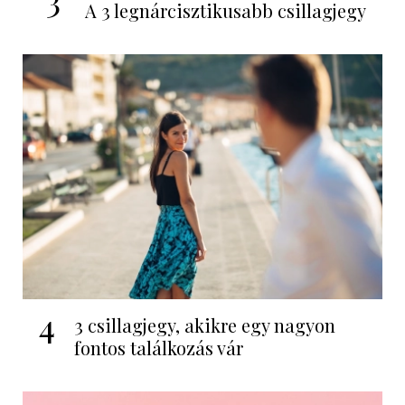
A 3 legnárcisztikusabb csillagjegy
4
3 csillagjegy, akikre egy nagyon
fontos találkozás vár