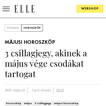
WEBSHOP
DIVAT
FŐOLDAL
HOROSZKÓP
ELLE DIGITAL
MÁJUSI HOROSZKÓP
GOURMET AWARDS
3 csillagjegy, akinek a
SZÉPSÉG
május vége csodákat
KULTÚRA
tartogat
PSZICHÉ
2024. május 25.
1 perc olvasás
ELLE
ÉLETMÓD
PÁRKAPCSOLAT
horoszkóp
május
3 csillagjegy
májusi horoszkóp