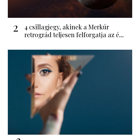
2
4 csillagjegy, akinek a Merkúr
retrográd teljesen felforgatja az é...
3