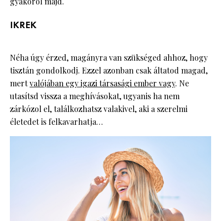
gyakorol majd.
IKREK
Néha úgy érzed, magányra van szükséged ahhoz, hogy
tisztán gondolkodj. Ezzel azonban csak áltatod magad,
mert
valójában egy igazi társasági ember vagy
. Ne
utasítsd vissza a meghívásokat, ugyanis ha nem
zárkózol el, találkozhatsz valakivel, aki a szerelmi
életedet is felkavarhatja…