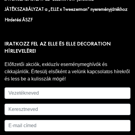
JÁTÉKSZABÁLYZAT a „ELLE x Tweezerman” nyereményjátékhoz
Hirdetési ÁSZF
IRATKOZZ FEL AZ ELLE ÉS ELLE DECORATION
HÍRLEVELÉRE!
Előfizetői akciók, exkluzív eseménymeghívók és
cikkajánlók. Értesülj elsőként a velünk kapcsolatos hírekről
és less be a kulisszák mögé!