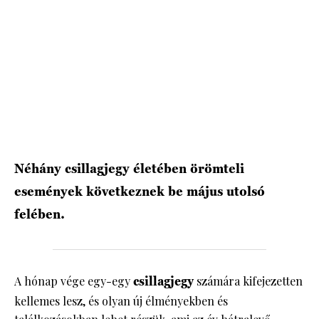
HÍRLEVÉL
Néhány csillagjegy életében örömteli
események következnek be május utolsó
felében.
A hónap vége egy-egy
csillagjegy
számára kifejezetten
kellemes lesz, és olyan új élményekben és