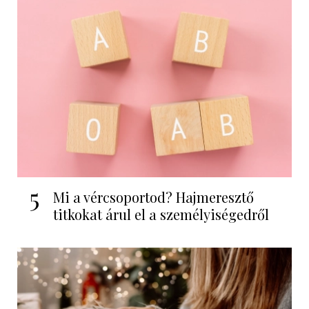
5
Mi a vércsoportod? Hajmeresztő
titkokat árul el a személyiségedről