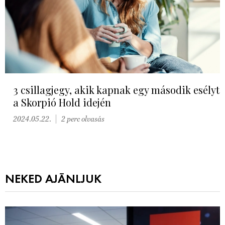
3 csillagjegy, akik kapnak egy második esélyt
a Skorpió Hold idején
2024.05.22.
2 perc olvasás
NEKED AJÁNLJUK