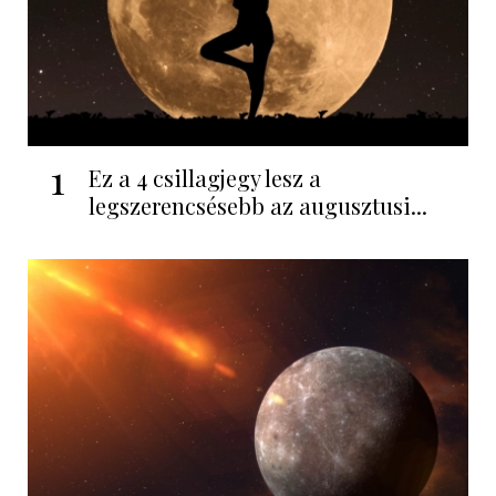
1
Ez a 4 csillagjegy lesz a
legszerencsésebb az augusztusi...