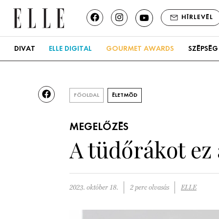
HÍRLEVÉL
DIVAT
ELLE DIGITAL
GOURMET AWARDS
SZÉPSÉG
FŐOLDAL
ÉLETMÓD
MEGELŐZÉS
A tüdőrákot ez 
2023. október 18.
2 perc olvasás
ELLE