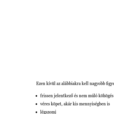
Ezen kívül az alábbiakra kell nagyobb figy
frissen jelentkező és nem múló köhögés
véres köpet, akár kis mennyiségben is
légszomj