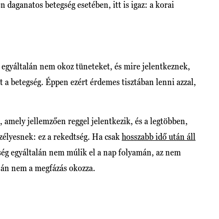
 daganatos betegség esetében, itt is igaz: a korai
 egyáltalán nem okoz tüneteket, és mire jelentkeznek,
 a betegség. Éppen ezért érdemes tisztában lenni azzal,
 amely jellemzően reggel jelentkezik, és a legtöbben,
élyesnek: ez a rekedtség. Ha csak
hosszabb idő után áll
tség egyáltalán nem múlik el a nap folyamán, az nem
íján nem a megfázás okozza.