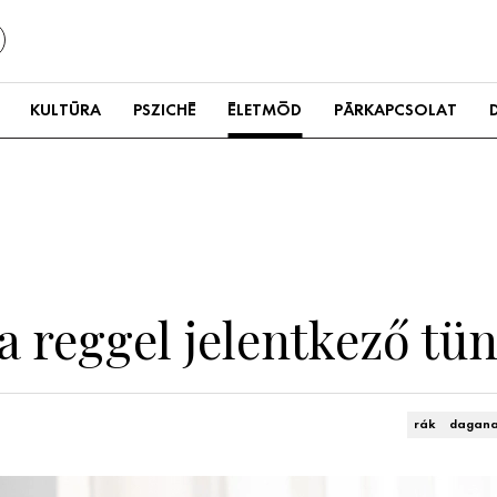
KULTÚRA
PSZICHÉ
ÉLETMÓD
PÁRKAPCSOLAT
a reggel jelentkező tüne
rák
dagana