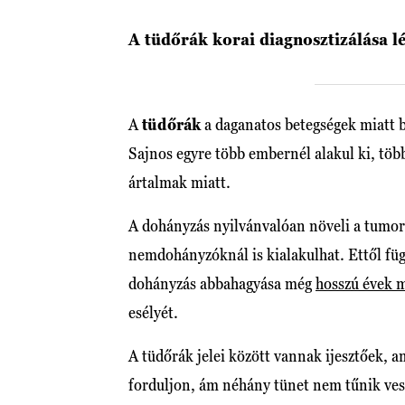
A tüdőrák korai diagnosztizálása l
A
tüdőrák
a daganatos betegségek miatt b
Sajnos egyre több embernél alakul ki, tö
ártalmak miatt.
A dohányzás nyilvánvalóan növeli a tumor 
nemdohányzóknál is kialakulhat. Ettől fü
dohányzás abbahagyása még
hosszú évek m
esélyét.
A tüdőrák jelei között vannak ijesztőek, a
forduljon, ám néhány tünet nem tűnik ves