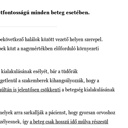
étfontosságú minden beteg esetében.
ekövetkező halálok között vezető helyen szerepel.
bbek közt a nagymértékben előforduló környezeti
kialakulásának esélyét, bár a tüdőrák
ggetlenül a szakemberek kihangsúlyozzák, hogy a
últán is jelentősen csökkenti
a betegség kialakulásának
melyek arra sarkallják a pácienst, hogy gyorsan orvoshoz
zélyesnek, így
a beteg csak hosszú idő múlva részesül