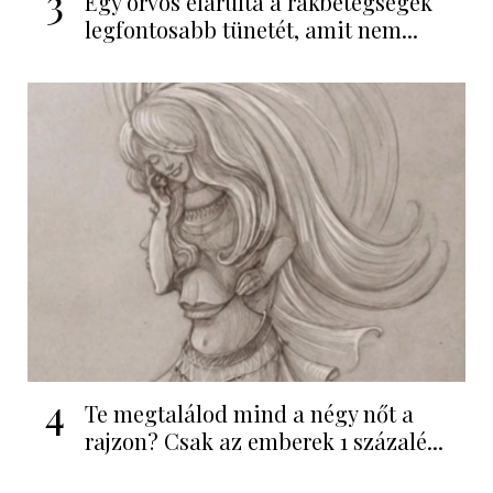
3
Egy orvos elárulta a rákbetegségek
legfontosabb tünetét, amit nem...
4
Te megtalálod mind a négy nőt a
rajzon? Csak az emberek 1 százalé...