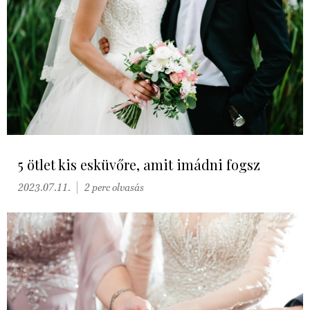
5 ötlet kis esküvőre, amit imádni fogsz
2023.07.11.
2 perc olvasás