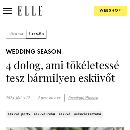
WEBSHOP
DIVAT
FŐOLDAL
ÉLETMÓD
ELLE DIGITAL
WEDDING SEASON
GOURMET AWARDS
4 dolog, ami tökéletessé
SZÉPSÉG
tesz bármilyen esküvőt
KULTÚRA
PSZICHÉ
2023. július 12.
2 perc olvasás
Szentkuty Nikolett
ÉLETMÓD
esküvői party
esküvői ruha
esküvő
esküvőszervező
PÁRKAPCSOLAT