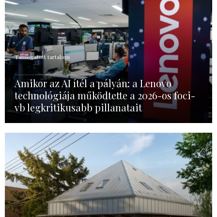
Támogatott tartalom
Amikor az AI ítél a pályán: a Lenovo
technológiája működtette a 2026-os foci-
vb legkritikusabb pillanatait