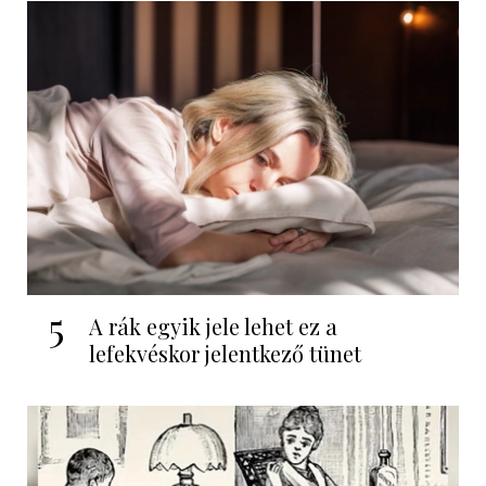
5
A rák egyik jele lehet ez a
lefekvéskor jelentkező tünet