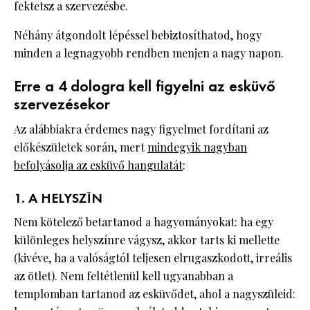
fektetsz a szervezésbe.
Néhány átgondolt lépéssel bebiztosíthatod, hogy
minden a legnagyobb rendben menjen a nagy napon.
Erre a 4 dologra kell figyelni az esküvő
szervezésekor
Az alábbiakra érdemes nagy figyelmet fordítani az
előkészületek során, mert
mindegyik nagyban
befolyásolja az esküvő hangulatát
:
1. A HELYSZÍN
Nem kötelező betartanod a hagyományokat: ha egy
különleges helyszínre vágysz, akkor tarts ki mellette
(kivéve, ha a valóságtól teljesen elrugaszkodott, irreális
az ötlet). Nem feltétlenül kell ugyanabban a
templomban tartanod az esküvődet, ahol a nagyszüleid: