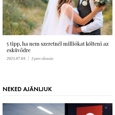
5 tipp, ha nem szeretnél milliókat költeni az
esküvődre
2023.07.04.
3 perc olvasás
NEKED AJÁNLJUK