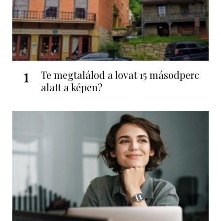
1
Te megtalálod a lovat 15 másodperc
alatt a képen?