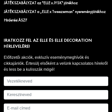
JÁTÉKSZABÁLYZAT az "ELLE x JYSK" játékhoz
JÁTÉKSZABÁLYZAT a „ELLE x Tweezerman” nyereményjátékhoz
Hirdetési ÁSZF
IRATKOZZ FEL AZ ELLE ÉS ELLE DECORATION
HÍRLEVELÉRE!
Előfizetői akciók, exkluzív eseménymeghívók és
cikkajánlók. Értesülj elsőként a velünk kapcsolatos hírekről
és less be a kulisszák mögé!