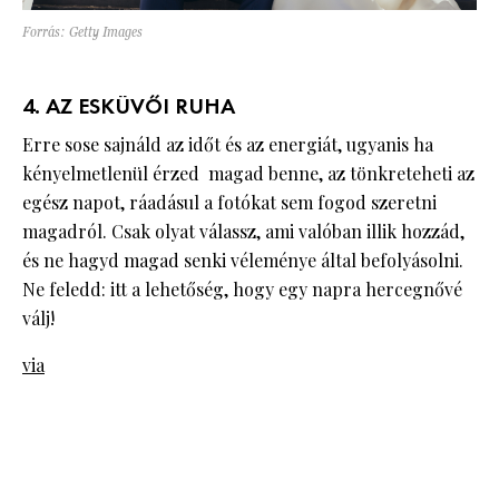
Forrás: Getty Images
4. AZ ESKÜVŐI RUHA
Erre sose sajnáld az időt és az energiát, ugyanis ha
kényelmetlenül érzed magad benne, az tönkreteheti az
egész napot, ráadásul a fotókat sem fogod szeretni
magadról. Csak olyat válassz, ami valóban illik hozzád,
és ne hagyd magad senki véleménye által befolyásolni.
Ne feledd: itt a lehetőség, hogy egy napra hercegnővé
válj!
via