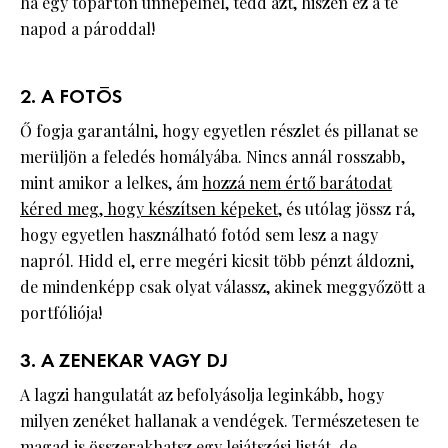
ha egy tóparton ünnepelnél, tedd azt, hiszen ez a te
napod a pároddal!
2. A FOTÓS
Ő fogja garantálni, hogy egyetlen részlet és pillanat se
merüljön a feledés homályába. Nincs annál rosszabb,
mint amikor a lelkes, ám
hozzá nem értő barátodat
kéred meg, hogy készítsen képeket
, és utólag jössz rá,
hogy egyetlen használható fotód sem lesz a nagy
napról. Hidd el, erre megéri kicsit több pénzt áldozni,
de mindenképp csak olyat válassz, akinek meggyőzött a
portfóliója!
3. A ZENEKAR VAGY DJ
A lagzi hangulatát az befolyásolja leginkább, hogy
milyen zenéket hallanak a vendégek. Természetesen te
magad is összerakhatsz egy lejátszási listát, de