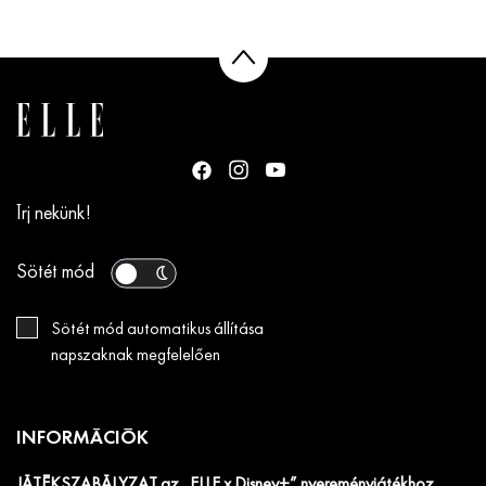
Írj nekünk!
Sötét mód
Sötét mód automatikus állítása
napszaknak megfelelően
INFORMÁCIÓK
JÁTÉKSZABÁLYZAT az „ELLE x Disney+” nyereményjátékhoz