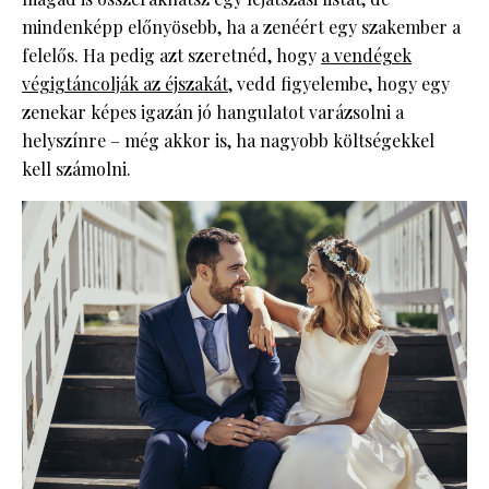
mindenképp előnyösebb, ha a zenéért egy szakember a
felelős. Ha pedig azt szeretnéd, hogy
a vendégek
végigtáncolják az éjszakát
, vedd figyelembe, hogy egy
zenekar képes igazán jó hangulatot varázsolni a
helyszínre – még akkor is, ha nagyobb költségekkel
kell számolni.